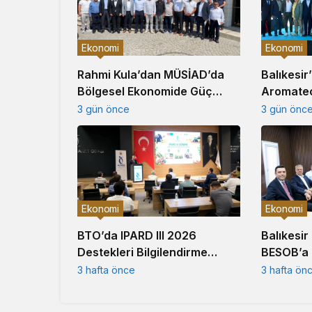
Ekonomi
Ekonomi
Balıkesir
Rahmi Kula’dan MÜSİAD’da
Aromate
Bölgesel Ekonomide Güç
Üretim Te
Birliği Çağrısı
3 gün önc
3 gün önce
Ekonomi
Ekonomi
Balıkesir
BTO’da IPARD III 2026
BESOB’a 
Destekleri Bilgilendirme
Ziyareti
Toplantısı Gerçekleştirildi
3 hafta ön
3 hafta önce