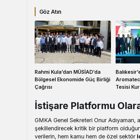
Göz Atın
Balıkesir’
Rahmi Kula’dan MÜSİAD’da
Aromatec
Bölgesel Ekonomide Güç Birliği
Tesisi Ku
Çağrısı
İstişare Platformu Olar
GMKA Genel Sekreteri Onur Adıyaman, açı
şekillendirecek kritik bir platform olduğ
verilerin, hem kamu hem de özel sektör
l