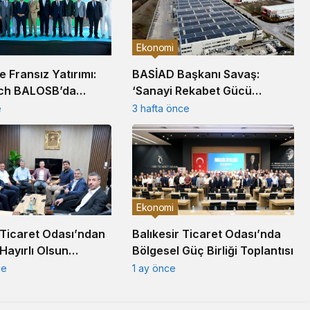
Ekonomi
’e Fransız Yatırımı:
BASİAD Başkanı Savaş:
ch BALOSB’da
‘Sanayi Rekabet Gücü
sisi Kuruyor
Tarihsel Dipte’
e
3 hafta önce
Ekonomi
Balıkesir Ticaret Odası’nda
 Ticaret Odası’ndan
Bölgesel Güç Birliği Toplantısı
Hayırlı Olsun
1 ay önce
ce