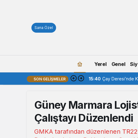
Sana Özel
Yerel
Genel
Siy
15:40
Çay Deresi’nde Ka
SON GELIŞMELER
Güney Marmara Lojis
Çalıştayı Düzenlendi
GMKA tarafından düzenlenen TR22