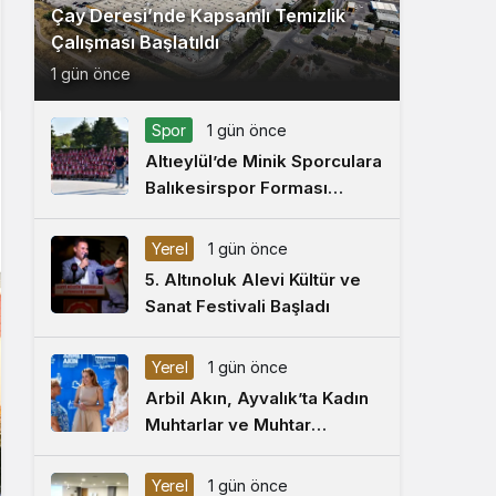
Çay Deresi’nde Kapsamlı Temizlik
Çalışması Başlatıldı
1 gün önce
Spor
1 gün önce
Altıeylül’de Minik Sporculara
Balıkesirspor Forması
Hediye Edildi
Yerel
1 gün önce
5. Altınoluk Alevi Kültür ve
Sanat Festivali Başladı
Yerel
1 gün önce
Arbil Akın, Ayvalık’ta Kadın
Muhtarlar ve Muhtar
Eşleriyle Buluştu
Yerel
1 gün önce