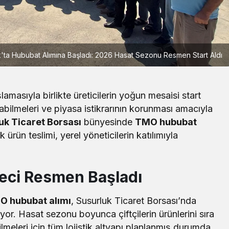
ta Hububat Alımına Başladı: 2026 Hasat Sezonu Resmen Start Aldı
amasıyla birlikte üreticilerin yoğun mesaisi start
atabilmeleri ve piyasa istikrarının korunması amacıyla
uk Ticaret Borsası
bünyesinde
TMO hububat
 ürün teslimi, yerel yöneticilerin katılımıyla
Yerel
eci Resmen Başladı
Burhaniye Belediyesi Park ve Yeşi
Alan Bakım Çalışmalarını
Sürdürüyor
O hububat alımı
, Susurluk Ticaret Borsası’nda
üyor. Hasat sezonu boyunca çiftçilerin ürünlerini sıra
eleri için tüm lojistik altyapı planlanmış durumda.