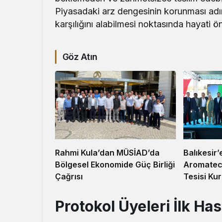
Piyasadaki arz dengesinin korunması adına
karşılığını alabilmesi noktasında hayati ö
Göz Atın
Balıkesir’
Rahmi Kula’dan MÜSİAD’da
Aromatec
Bölgesel Ekonomide Güç Birliği
Tesisi Ku
Çağrısı
Protokol Üyeleri İlk Ha