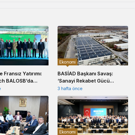
Ekonomi
’e Fransız Yatırımı:
BASİAD Başkanı Savaş:
ch BALOSB’da
‘Sanayi Rekabet Gücü
sisi Kuruyor
Tarihsel Dipte’
e
3 hafta önce
Ekonomi