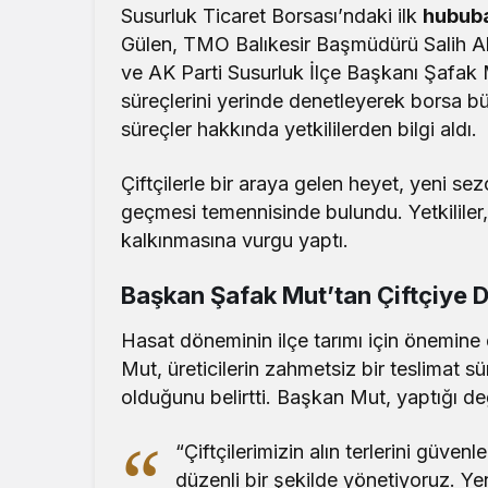
Susurluk Ticaret Borsası’ndaki ilk
hububa
Gülen, TMO Balıkesir Başmüdürü Salih Ak
ve AK Parti Susurluk İlçe Başkanı Şafak Mu
süreçlerini yerinde denetleyerek borsa bü
süreçler hakkında yetkililerden bilgi aldı.
Çiftçilerle bir araya gelen heyet, yeni sez
geçmesi temennisinde bulundu. Yetkililer
kalkınmasına vurgu yaptı.
Başkan Şafak Mut’tan Çiftçiye 
Hasat döneminin ilçe tarımı için önemine
Mut, üreticilerin zahmetsiz bir teslimat s
olduğunu belirtti. Başkan Mut, yaptığı de
“Çiftçilerimizin alın terlerini güven
düzenli bir şekilde yönetiyoruz. Ye