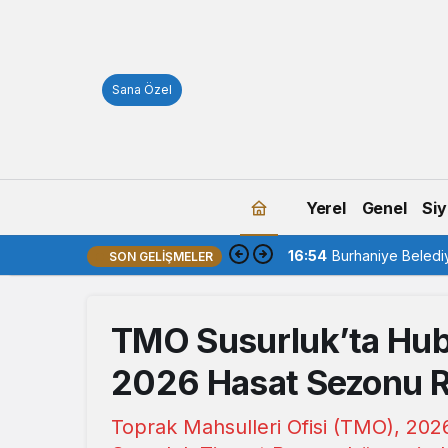
Sana Özel
Yerel
Genel
Siy
16:54
Burhaniye Belediy
SON GELIŞMELER
TMO Susurluk’ta Hubu
2026 Hasat Sezonu R
Toprak Mahsulleri Ofisi (TMO), 20