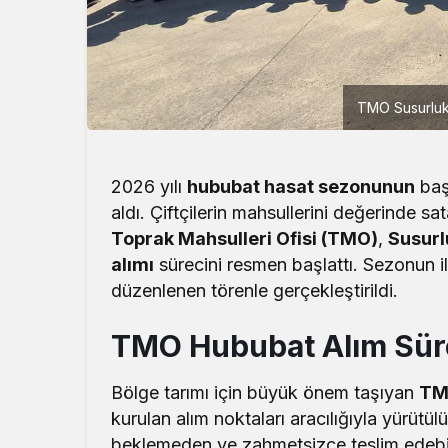
TMO Susurluk'
2026 yılı
hububat hasat sezonunun
başl
aldı. Çiftçilerin mahsullerini değerinde s
Toprak Mahsulleri Ofisi (TMO)
,
Susurl
alımı
sürecini resmen başlattı. Sezonun ilk
düzenlenen törenle gerçekleştirildi.
TMO Hububat Alım Sür
Bölge tarımı için büyük önem taşıyan
TM
kurulan alım noktaları aracılığıyla yürütül
beklemeden ve zahmetsizce teslim edebilm