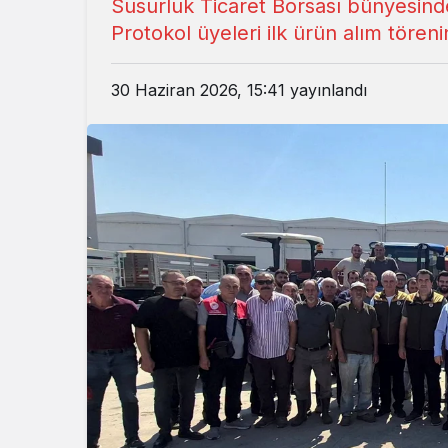
Susurluk Ticaret Borsası bünyesind
Protokol üyeleri ilk ürün alım törenin
30 Haziran 2026, 15:41
yayınlandı