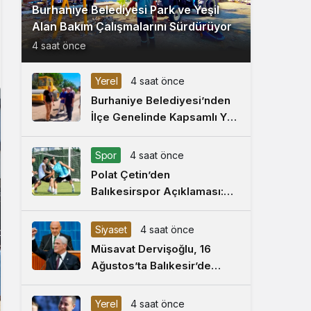
Burhaniye Belediyesi Park ve Yeşil
Alan Bakım Çalışmalarını Sürdürüyor
4 saat önce
Yerel
4 saat önce
Burhaniye Belediyesi’nden
İlçe Genelinde Kapsamlı Yol
Yapım ve Onarım Çalışması
Spor
4 saat önce
Polat Çetin’den
Balıkesirspor Açıklaması:
‘Büyük Camiaların Hedefleri
Büyüktür’
Siyaset
4 saat önce
Müsavat Dervişoğlu, 16
Ağustos’ta Balıkesir’de
Büyük Bayrak Mitingi’nde
Konuşacak
Yerel
4 saat önce