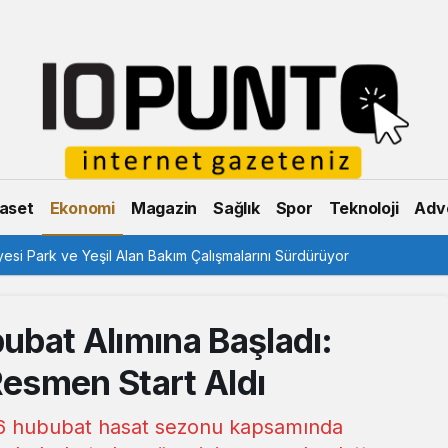
aset
Ekonomi
Magazin
Sağlık
Spor
Teknoloji
Adve
esi Park ve Yeşil Alan Bakım Çalışmalarını Sürdürüyor
bat Alımına Başladı:
esmen Start Aldı
26 hububat hasat sezonu kapsamında