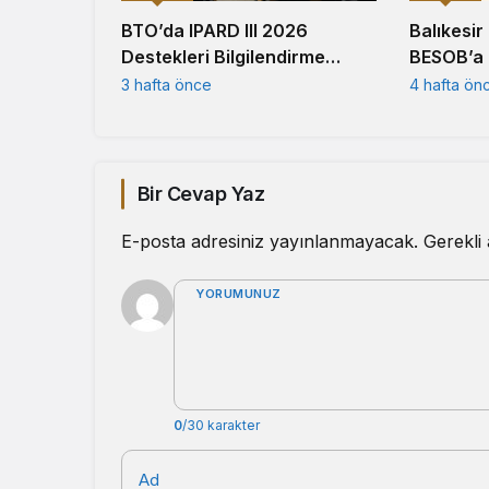
Balıkesir
BTO’da IPARD III 2026
BESOB’a 
Destekleri Bilgilendirme
Ziyareti
Toplantısı Gerçekleştirildi
4 hafta ön
3 hafta önce
Bir Cevap Yaz
E-posta adresiniz yayınlanmayacak.
Gerekli
YORUMUNUZ
0
/30 karakter
Ad