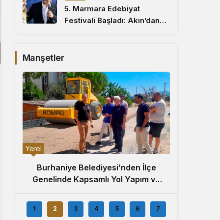
5. Marmara Edebiyat
Festivali Başladı: Akın’dan
Edebiyat Mesajı
Manşetler
Spor
Yerel
Pola
Burhaniye Belediyesi’nden İlçe
l
Açık
Genelinde Kapsamlı Yol Yapım ve
Onarım Çalışması
1
2
3
4
5
6
7