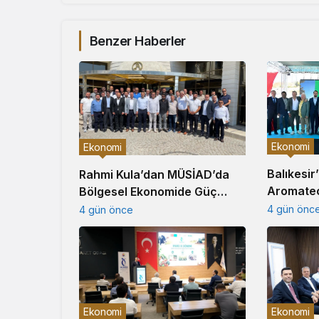
Benzer Haberler
Ekonomi
Ekonomi
Balıkesir
Rahmi Kula’dan MÜSİAD’da
Aromate
Bölgesel Ekonomide Güç
Üretim Te
Birliği Çağrısı
4 gün önc
4 gün önce
Ekonomi
Ekonomi