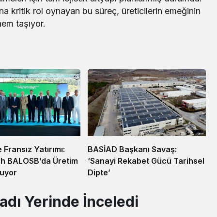
 kritik rol oynayan bu süreç, üreticilerin emeğinin
nem taşıyor.
e Fransız Yatırımı:
BASİAD Başkanı Savaş:
h BALOSB’da Üretim
‘Sanayi Rekabet Gücü Tarihsel
ruyor
Dipte’
sadı Yerinde İnceledi