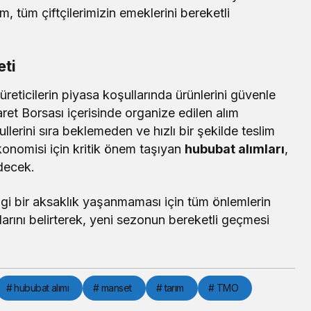
, tüm çiftçilerimizin emeklerini bereketli
eti
üreticilerin piyasa koşullarında ürünlerini güvenle
ret Borsası içerisinde organize edilen alım
llerini sıra beklemeden ve hızlı bir şekilde teslim
ekonomisi için kritik önem taşıyan
hububat alımları
,
decek.
angi bir aksaklık yaşanmaması için tüm önlemlerin
klarını belirterek, yeni sezonun bereketli geçmesi
# hububat alımı
# manset
# tarım
# TMO