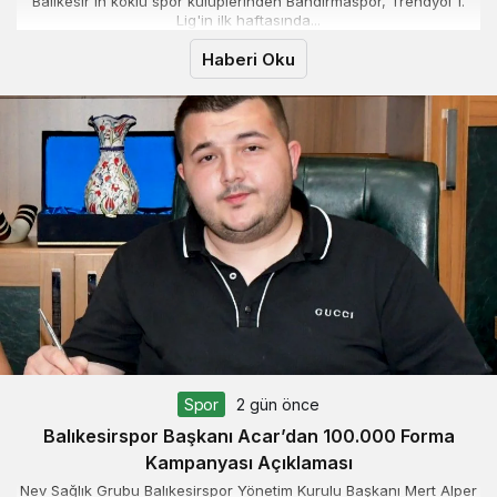
Balıkesir'in köklü spor kulüplerinden Bandırmaspor, Trendyol 1.
Lig'in ilk haftasında...
Haberi Oku
Spor
2 gün önce
Balıkesirspor Başkanı Acar’dan 100.000 Forma
Kampanyası Açıklaması
Nev Sağlık Grubu Balıkesirspor Yönetim Kurulu Başkanı Mert Alper