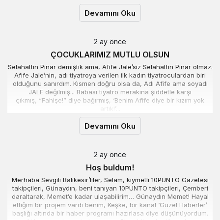
Devamını Oku
2 ay önce
ÇOCUKLARIMIZ MUTLU OLSUN
Selahattin Pınar demiştik ama, Afife Jale’siz Selahattin Pınar olmaz.
Afife Jale’nin, adı tiyatroya verilen ilk kadın tiyatroculardan biri
olduğunu sanırdım. Kısmen doğru olsa da, Adı Afife ama soyadı
JALE değilmiş... Babası tiyatro merakına şiddetle karşı
çıkmış, “Fahişe!” diye bağırmış, ‘Benim Afife diye bir kızım yok
artık!’...
Devamını Oku
2 ay önce
Hoş buldum!
Merhaba Sevgili Balıkesir’liler, Selam, kıymetli 10PUNTO Gazetesi
takipçileri, Günaydın, beni tanıyan 10PUNTO takipçileri, Çemberi
daraltarak, Memet’e kadar ulaşabilirim… Günaydın Memet! Hayal
ettiğim bir projem vardı benim, Keşke, bir kanal ‘Güzel Haberler’
başlığı altında bir haber programı hazırlasa diye düşünüyordum.