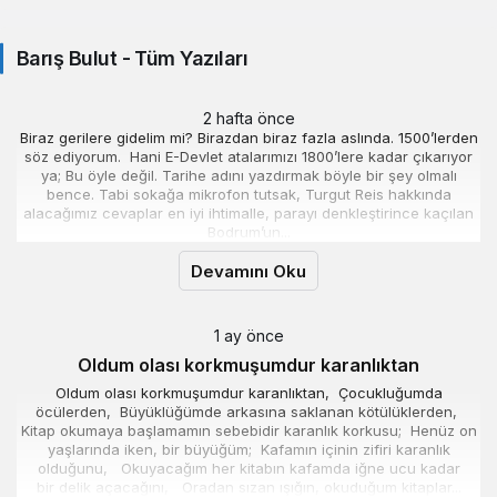
Barış Bulut - Tüm Yazıları
2 hafta önce
Biraz gerilere gidelim mi? Birazdan biraz fazla aslında. 1500’lerden
söz ediyorum. Hani E-Devlet atalarımızı 1800’lere kadar çıkarıyor
ya; Bu öyle değil. Tarihe adını yazdırmak böyle bir şey olmalı
bence. Tabi sokağa mikrofon tutsak, Turgut Reis hakkında
alacağımız cevaplar en iyi ihtimalle, parayı denkleştirince kaçılan
Bodrum’un...
Devamını Oku
1 ay önce
Oldum olası korkmuşumdur karanlıktan
Oldum olası korkmuşumdur karanlıktan, Çocukluğumda
öcülerden, Büyüklüğümde arkasına saklanan kötülüklerden,
Kitap okumaya başlamamın sebebidir karanlık korkusu; Henüz on
yaşlarında iken, bir büyüğüm; Kafamın içinin zifiri karanlık
olduğunu, Okuyacağım her kitabın kafamda iğne ucu kadar
bir delik açacağını, Oradan sızan ışığın, okuduğum kitaplar...