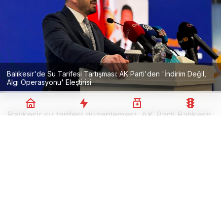
Balıkesir'de Su Tarifesi Tartışması: AK Parti'den 'İndirim Değil,
Algı Operasyonu' Eleştirisi
Balıkesir su tarifesi düzenlemesi, AK Parti Balıkesir
İl Başkanı Mehmet Aydemir’in sert açıklamalarıyla
gündeme geldi. Büyükşehir Belediye Meclisi’nin
Temmuz ayı toplantısında onaylanan yeni su
tarifesinin kamuoyuna “indirim” olarak sunulmasını
eleştiren Aydemir, yapılan değişikliğin bir algı
operasyonu olduğunu ileri sürdü.
Toplantı sonrası yaptığı açıklamada hukuki ve mali