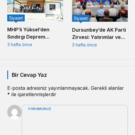
Siyaset
Siyaset
MHP’li Yüksel’den
Dursunbey’de AK Parti
Sındırgı Deprem
Zirvesi: Yatırımlar ve
Konutlarına Kritik
Teşkilat Buluşması
3 hafta önce
3 hafta önce
Ziyaret
Bir Cevap Yaz
E-posta adresiniz yayınlanmayacak.
Gerekli alanlar
*
ile işaretlenmişlerdir
YORUMUNUZ