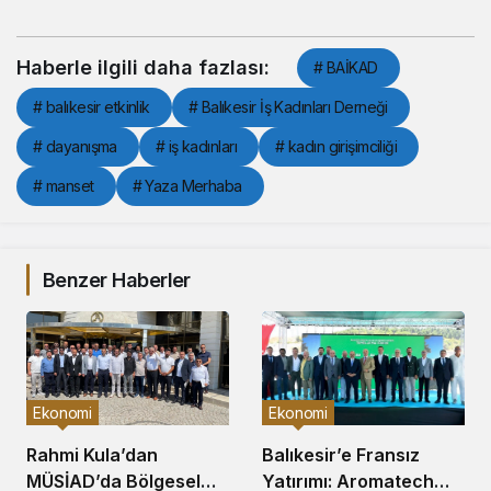
Haberle ilgili daha fazlası:
# BAİKAD
# balıkesir etkinlik
# Balıkesir İş Kadınları Derneği
# dayanışma
# iş kadınları
# kadın girişimciliği
# manset
# Yaza Merhaba
Benzer Haberler
Ekonomi
Ekonomi
Balıkesir’e Fransız
Rahmi Kula’dan
Yatırımı: Aromatech
MÜSİAD’da Bölgesel