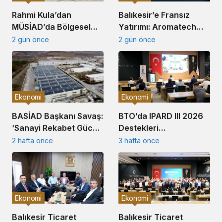
Balıkesir’e Fransız
Rahmi Kula’dan
Yatırımı: Aromatech
MÜSİAD’da Bölgesel
BALOSB’da Üretim
Ekonomide Güç Birliği
2 gün önce
2 gün önce
Tesisi Kuruyor
Çağrısı
Ekonomi
Ekonomi
BTO’da IPARD III 2026
BASİAD Başkanı Savaş:
Destekleri
‘Sanayi Rekabet Gücü
Bilgilendirme Toplantısı
Tarihsel Dipte’
3 hafta önce
2 hafta önce
Gerçekleştirildi
Ekonomi
Ekonomi
Balıkesir Ticaret
Balıkesir Ticaret