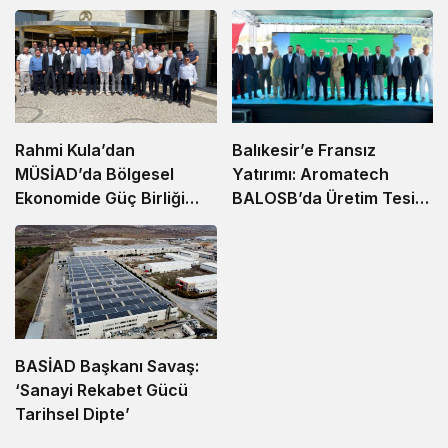
Balıkesir’e Fransız
Rahmi Kula’dan
Yatırımı: Aromatech
MÜSİAD’da Bölgesel
BALOSB’da Üretim Tesisi
Ekonomide Güç Birliği
Kuruyor
Çağrısı
BASİAD Başkanı Savaş:
‘Sanayi Rekabet Gücü
Tarihsel Dipte’