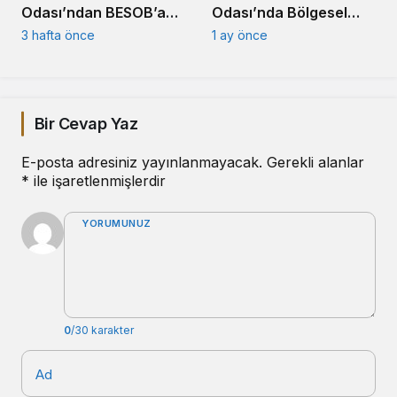
Odası’nda Bölgesel
Odası’ndan BESOB’a
Güç Birliği Toplantısı
Hayırlı Olsun Ziyareti
1 ay önce
3 hafta önce
Bir Cevap Yaz
E-posta adresiniz yayınlanmayacak.
Gerekli alanlar
*
ile işaretlenmişlerdir
YORUMUNUZ
0
/30 karakter
Ad