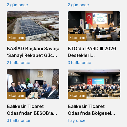
BALOSB’da Üretim
Ekonomide Güç Birliği
2 gün önce
2 gün önce
Tesisi Kuruyor
Çağrısı
Ekonomi
Ekonomi
BTO’da IPARD III 2026
BASİAD Başkanı Savaş:
Destekleri
‘Sanayi Rekabet Gücü
Bilgilendirme Toplantısı
Tarihsel Dipte’
3 hafta önce
2 hafta önce
Gerçekleştirildi
Ekonomi
Ekonomi
Balıkesir Ticaret
Balıkesir Ticaret
Odası’nda Bölgesel
Odası’ndan BESOB’a
Güç Birliği Toplantısı
Hayırlı Olsun Ziyareti
1 ay önce
3 hafta önce