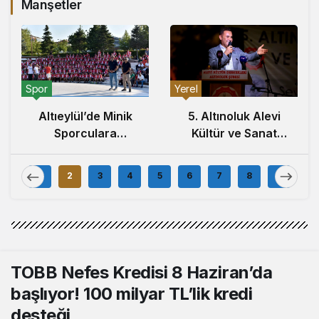
Manşetler
Yerel
Yerel
Arbil Akın,
5. Altınoluk Alevi
Ayvalık’ta Kadın
Kültür ve Sanat
Muhtarlar ve
Festivali Başladı
Muhtar Eşleriyle
Buluştu
1
2
3
4
5
6
7
8
9
TOBB Nefes Kredisi 8 Haziran’da
başlıyor! 100 milyar TL’lik kredi
desteği