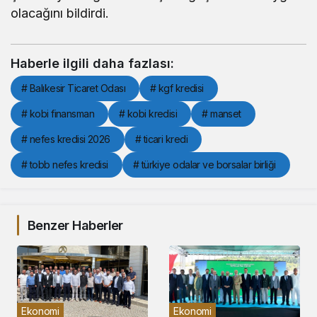
olacağını bildirdi.
Haberle ilgili daha fazlası:
# Balıkesir Ticaret Odası
# kgf kredisi
# kobi finansman
# kobi kredisi
# manset
# nefes kredisi 2026
# ticari kredi
# tobb nefes kredisi
# türkiye odalar ve borsalar birliği
Benzer Haberler
Ekonomi
Ekonomi