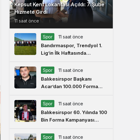
Kepsut Kent Lokantası Açıldı: 7. Şube
Hizmete Girdi
11 saat önce
Spor
11 saat önce
Bandırmaspor, Trendyol 1.
Lig’in İlk Haftasında
İstanbulspor’u Ağırlamaya
Hazırlanıyor
Spor
11 saat önce
Balıkesirspor Başkanı
Acar’dan 100.000 Forma
Kampanyası Açıklaması
Spor
11 saat önce
Balıkesirspor 60. Yılında 100
Bin Forma Kampanyası
Başlattı
Spor
11 saat önce