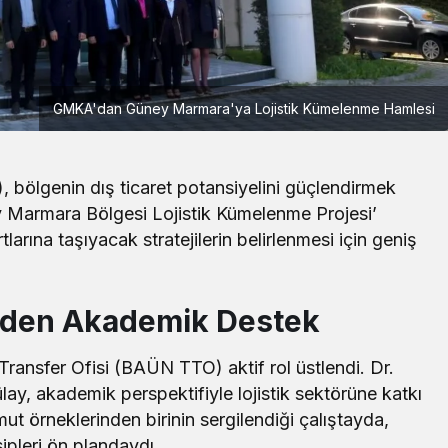
GMKA'dan Güney Marmara'ya Lojistik Kümelenme Hamlesi
ölgenin dış ticaret potansiyelini güçlendirmek
ey Marmara Bölgesi Lojistik Kümelenme Projesi’
rtlarına taşıyacak stratejilerin belirlenmesi için geniş
Yerel
’nden Akademik Destek
Kepsut Kent Lokantası Açıldı: 7.
Şube Hizmete Girdi
i Transfer Ofisi (BAÜN TTO) aktif rol üstlendi. Dr.
lay, akademik perspektifiyle lojistik sektörüne katkı
mut örneklerinden birinin sergilendiği çalıştayda,
sipleri ön plandaydı.