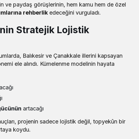
erin ve paydaş görüşlerinin, hem kamu hem de özel
rımlarına rehberlik
edeceğini vurguladı.
in Stratejik Lojistik
larda, Balıkesir ve Çanakkale illerini kapsayan
 önemi ele alındı. Kümelenme modelinin hayata
acağı
ı
 gücünün
artacağı
uçları, projenin sadece lojistik değil, topyekûn bir
taya koydu.