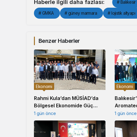
Haberle ilgili daha fazlası:
# Balıkesir
# GMKA
# güney marmara
# lojistik altyapı
Benzer Haberler
Ekonomi
Ekonomi
Balıkesir
Rahmi Kula’dan MÜSİAD’da
Aromate
Bölgesel Ekonomide Güç
Üretim Te
Birliği Çağrısı
1 gün önce
1 gün önce