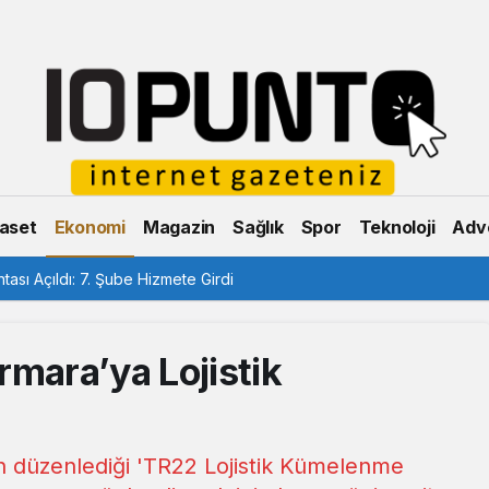
aset
Ekonomi
Magazin
Sağlık
Spor
Teknoloji
Adve
ası Açıldı: 7. Şube Hizmete Girdi
ara’ya Lojistik
 düzenlediği 'TR22 Lojistik Kümelenme