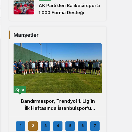
AK Parti’den Balıkesirspor’a
1.000 Forma Desteği
Manşetler
Spor
Spor
Balık
Bandırmaspor, Trendyol 1. Lig’in
100
İlk Haftasında İstanbulspor’u
Ağırlamaya Hazırlanıyor
1
2
3
4
5
6
7