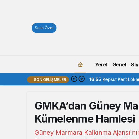
Sana Özel
Yerel
Genel
Siy
16:55
Kepsut Kent Lokant
SON GELIŞMELER
GMKA’dan Güney Marm
Kümelenme Hamlesi
Güney Marmara Kalkınma Ajansı'nın