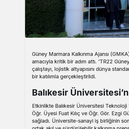
Güney Marmara Kalkınma Ajansı (GMKA), b
amacıyla kritik bir adım attı. ‘TR22 Gün
çalıştayı, lojistik altyapısını dünya standa
bir katılımla gerçekleştirildi.
Balıkesir Üniversitesi
Etkinlikte Balıkesir Üniversitesi Teknoloj
Öğr. Üyesi Fuat Kılıç ve Öğr. Gör. Ezgi Gü
sağladı. Üniversite-sanayi iş birliğinin so
ortak akıl ve sürdürülebilir kalkınma pren