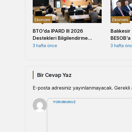
Ekonomi
Ekonomi
Balıkesir
BTO’da IPARD III 2026
BESOB’a 
Destekleri Bilgilendirme
Ziyareti
Toplantısı Gerçekleştirildi
3 hafta ön
3 hafta önce
Bir Cevap Yaz
E-posta adresiniz yayınlanmayacak.
Gerekli
YORUMUNUZ