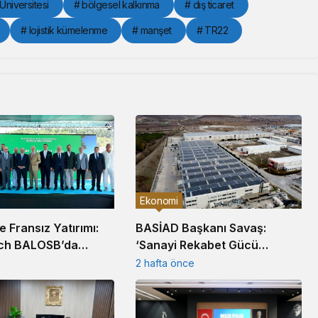
 Üniversitesi
# bölgesel kalkınma
# dış ticaret
# lojistik kümelenme
# manşet
# TR22
Ekonomi
’e Fransız Yatırımı:
BASİAD Başkanı Savaş:
ch BALOSB’da
‘Sanayi Rekabet Gücü
sisi Kuruyor
Tarihsel Dipte’
2 hafta önce