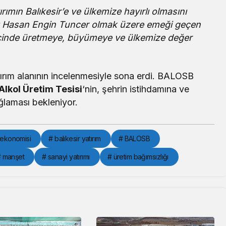
ımın Balıkesir’e ve ülkemize hayırlı olmasını
nı Hasan Engin Tuncer olmak üzere emeği geçen
k içinde üretmeye, büyümeye ve ülkemize değer
tırım alanının incelenmesiyle sona erdi. BALOSB
Alkol Üretim Tesisi
‘nin, şehrin istihdamına ve
laması bekleniyor.
r ekonomisi
# balıkesir yatırım
# BALOSB
 manşet
# sanayi yatırımı
# üretim bağımsızlığı