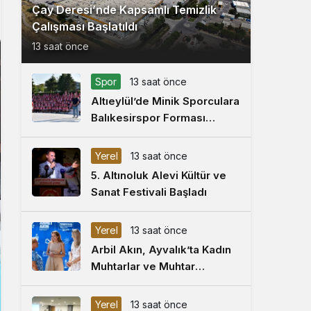
Çay Deresi’nde Kapsamlı Temizlik
Çalışması Başlatıldı
13 saat önce
Spor
13 saat önce
Altıeylül’de Minik Sporculara
Balıkesirspor Forması
Hediye Edildi
Yerel
13 saat önce
5. Altınoluk Alevi Kültür ve
Sanat Festivali Başladı
Yerel
13 saat önce
Arbil Akın, Ayvalık’ta Kadın
Muhtarlar ve Muhtar
Eşleriyle Buluştu
Yerel
13 saat önce