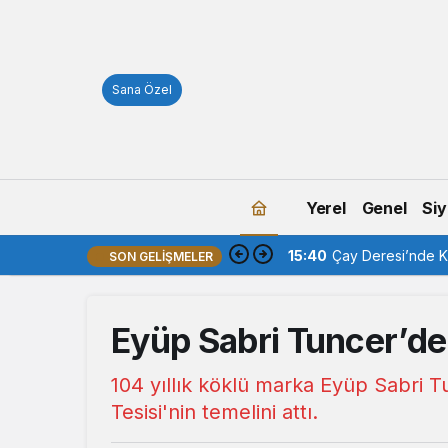
Sana Özel
Yerel
Genel
Siy
15:40
Çay Deresi’nde Ka
SON GELIŞMELER
Eyüp Sabri Tuncer’d
104 yıllık köklü marka Eyüp Sabri Tu
Tesisi'nin temelini attı.