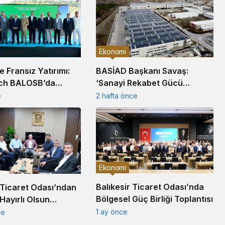
Ekonomi
’e Fransız Yatırımı:
BASİAD Başkanı Savaş:
ch BALOSB’da
‘Sanayi Rekabet Gücü
sisi Kuruyor
Tarihsel Dipte’
e
2 hafta önce
Ekonomi
Balıkesir Ticaret Odası’nda
 Ticaret Odası’ndan
Bölgesel Güç Birliği Toplantısı
Hayırlı Olsun
1 ay önce
ce