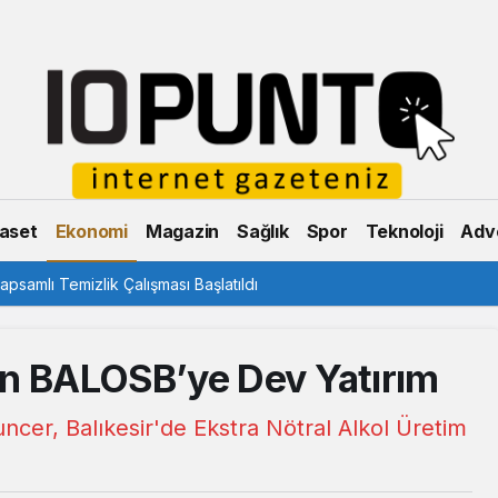
aset
Ekonomi
Magazin
Sağlık
Spor
Teknoloji
Adve
psamlı Temizlik Çalışması Başlatıldı
en BALOSB’ye Dev Yatırım
ncer, Balıkesir'de Ekstra Nötral Alkol Üretim