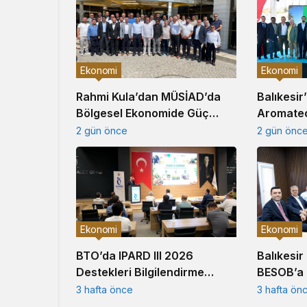
Ekonomi
Ekonomi
Balıkesir
Rahmi Kula’dan MÜSİAD’da
Aromate
Bölgesel Ekonomide Güç
Üretim Te
Birliği Çağrısı
2 gün önc
2 gün önce
Ekonomi
Ekonomi
Balıkesir
BTO’da IPARD III 2026
BESOB’a 
Destekleri Bilgilendirme
Ziyareti
Toplantısı Gerçekleştirildi
3 hafta ön
3 hafta önce