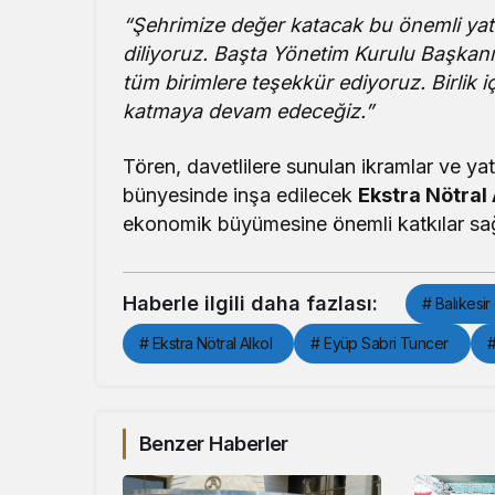
“Şehrimize değer katacak bu önemli yatır
diliyoruz. Başta Yönetim Kurulu Başka
tüm birimlere teşekkür ediyoruz. Birli
katmaya devam edeceğiz.”
Tören, davetlilere sunulan ikramlar ve ya
bünyesinde inşa edilecek
Ekstra Nötral 
ekonomik büyümesine önemli katkılar sağ
Haberle ilgili daha fazlası:
# Balıkesi
# Ekstra Nötral Alkol
# Eyüp Sabri Tuncer
#
Benzer Haberler