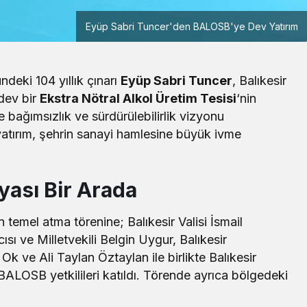
Eyüp Sabri Tuncer'den BALOSB'ye Dev Yatırım
deki 104 yıllık çınarı
Eyüp Sabri Tuncer
, Balıkesir
dev bir
Ekstra Nötral Alkol Üretim Tesisi
‘nin
e bağımsızlık ve sürdürülebilirlik vizyonu
yatırım, şehrin sanayi hamlesine büyük ivme
yası Bir Arada
Yerel
temel atma törenine; Balıkesir Valisi İsmail
Çay Deresi’nde Kapsamlı Temizlik
ı ve Milletvekili Belgin Uygur, Balıkesir
Çalışması Başlatıldı
Ok ve Ali Taylan Öztaylan ile birlikte Balıkesir
BALOSB yetkilileri katıldı. Törende ayrıca bölgedeki