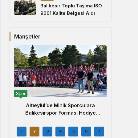
Balıkesir Toplu Taşıma ISO
9001 Kalite Belgesi Aldı
Manşetler
Yerel
Spor
5. Alt
Altıeylül’de Minik Sporculara
Balıkesirspor Forması Hediye
Edildi
1
2
3
4
5
6
7