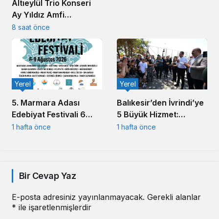
Altıeylül Trio Konseri
Ay Yıldız Amfi
Tiyatro’da
8 saat önce
Müzikseverleri
Buluşturdu
Yerel
Yerel
5. Marmara Adası
Balıkesir’den İvrindi’ye
Edebiyat Festivali 6
5 Büyük Hizmet:
Ağustos’ta başlıyor
Akın’dan Toplu Açılış
1 hafta önce
1 hafta önce
Töreni
Bir Cevap Yaz
E-posta adresiniz yayınlanmayacak.
Gerekli alanlar
*
ile işaretlenmişlerdir