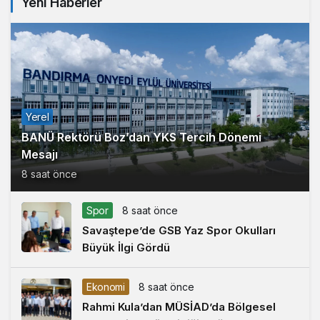
Yeni Haberler
Yerel
BANÜ Rektörü Boz’dan YKS Tercih Dönemi
Mesajı
8 saat önce
Spor
8 saat önce
Savaştepe’de GSB Yaz Spor Okulları
Büyük İlgi Gördü
Ekonomi
8 saat önce
Rahmi Kula’dan MÜSİAD’da Bölgesel