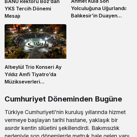
Ahmet Kula Son
BANÜ Rektörü Boz’dan
Yolculuğuna Uğurlandı:
YKS Tercih Dönemi
Balıkesir’in Duayen
Mesajı
Sanayicisi Defnedildi
Altıeylül Trio Konseri Ay
Yıldız Amfi Tiyatro’da
Müzikseverleri
Buluşturdu
Cumhuriyet Döneminden Bugüne
Türkiye Cumhuriyeti’nin kuruluş yıllarında hizmet
vermeye başlayan tarihi hastane, yaklaşık bir
asırdır kentin silüetini şekillendirdi. Bakımsızlık
nedeniyle son dönemlerde metruk hale gelen yapı,