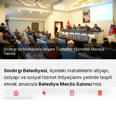
Sındırgı'da Muhtarlarla İstişare Toplantısı: Hizmetler Masaya
Yatırıldı
Sındırgı Belediyesi
, ilçedeki mahallelerin altyapı,
üstyapı ve sosyal hizmet ihtiyaçlarını yerinde tespit
etmek amacıyla
Belediye Meclis Salonu
‘nda
geniş katılımlı bir ‘
Muhtarlar İstişare Toplantısı
‘
gerçekleştirdi.
Sındırgı’da Muhtarlarla Stratejik