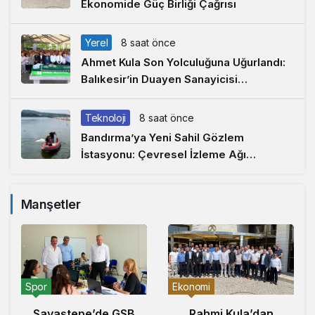
Ekonomide Güç Birliği Çağrısı
Yerel
8 saat önce
Ahmet Kula Son Yolculuğuna Uğurlandı:
Balıkesir’in Duayen Sanayicisi
Defnedildi
Teknoloji
8 saat önce
Bandırma’ya Yeni Sahil Gözlem
İstasyonu: Çevresel İzleme Ağı
Marmara’ya Uzandı
Manşetler
Spor
Ekonomi
Savaştepe’de GSB
Rahmi Kula’dan