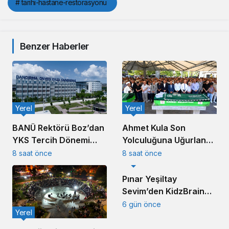
# tarihi-hastane-restorasyonu
Benzer Haberler
Yerel
Yerel
Ahmet Kula Son
BANÜ Rektörü Boz’dan
Yolculuğuna Uğurlandı:
YKS Tercih Dönemi
Balıkesir’in Duayen
Mesajı
8 saat önce
8 saat önce
Yerel
Sanayicisi Defnedildi
Pınar Yeşiltay
Sevim’den KidzBrain
Vizyonu
6 gün önce
Yerel