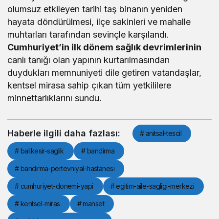
olumsuz etkileyen tarihi taş binanın yeniden
hayata döndürülmesi, ilçe sakinleri ve mahalle
muhtarları tarafından sevinçle karşılandı.
Cumhuriyet’in ilk dönem sağlık devrimlerinin
canlı tanığı olan yapının kurtarılmasından
duydukları memnuniyeti dile getiren vatandaşlar,
kentsel mirasa sahip çıkan tüm yetkililere
minnettarlıklarını sundu.
Haberle ilgili daha fazlası:
# anitsal-tescil
# balikesir-saglik
# bandirma
# bandirma-pertevniyal-hastanesi
# cumhuriyet-donemi-yapi
# egitim-aile-sagligi-merkezi
# kentsel-miras
# manset