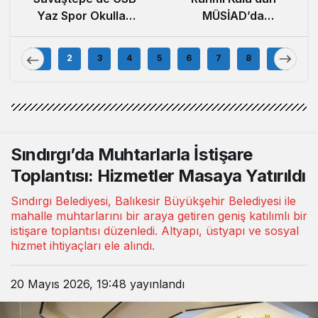
Yaz Spor Okulları
MÜSİAD’da
Büyük İlgi Gördü
Bölgesel
Ekonomide Güç
1
2
3
4
5
6
7
8
9
Birliği Çağrısı
Sındırgı’da Muhtarlarla İstişare
Toplantısı: Hizmetler Masaya Yatırıldı
Sındırgı Belediyesi, Balıkesir Büyükşehir Belediyesi ile
mahalle muhtarlarını bir araya getiren geniş katılımlı bir
istişare toplantısı düzenledi. Altyapı, üstyapı ve sosyal
hizmet ihtiyaçları ele alındı.
20 Mayıs 2026, 19:48
yayınlandı