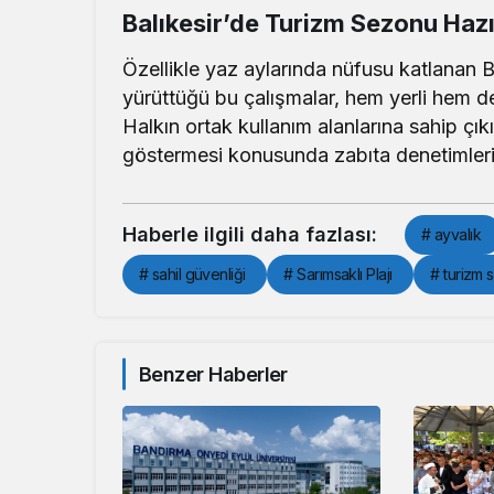
Balıkesir’de Turizm Sezonu Hazır
Özellikle yaz aylarında nüfusu katlanan Bal
yürüttüğü bu çalışmalar, hem yerli hem de
Halkın ortak kullanım alanlarına sahip çık
göstermesi konusunda zabıta denetimler
Haberle ilgili daha fazlası:
# ayvalık
# sahil güvenliği
# Sarımsaklı Plajı
# turizm
Benzer Haberler