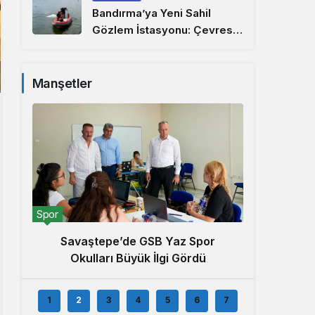
Bandırma’ya Yeni Sahil
Gözlem İstasyonu: Çevresel
İzleme Ağı Marmara’ya
Uzandı
Manşetler
Ekonomi
Spor
Rah
Savaştepe’de GSB Yaz Spor
Bölge
Okulları Büyük İlgi Gördü
1
2
3
4
5
6
7