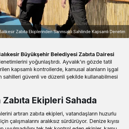
Balıkesir Zabıta Ekiplerinden Sarımsaklı Sahilinde Kapsamlı Denetim
alıkesir Büyükşehir Belediyesi Zabıta Dairesi
denetimlerini yoğunlaştırdı. Ayvalık’ın gözde tatil
rilen kapsamlı kontrollerde, kamusal alanların işgal
sahilleri güvenli ve düzenli şekilde kullanabilmesi
Yerel
 Zabıta Ekipleri Sahada
BANÜ Rektörü Boz’dan YKS
Tercih Dönemi Mesajı
erini artıran zabıta ekipleri, vatandaşların huzurlu
için çalışmalarını aralıksız sürdürüyor. Denize kıyısı
lup uyulmadığını tek tek kontrol eden ekipler, kamu