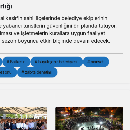
lığı
ıkesir’in sahil ilçelerinde belediye ekiplerinin
 yabancı turistlerin güvenliğini ön planda tutuyor.
ılması ve işletmelerin kurallara uygun faaliyet
i sezon boyunca etkin biçimde devam edecek.
# Balıkesir
# büyükşehir belediyesi
# manset
 sezonu
# zabıta denetimi