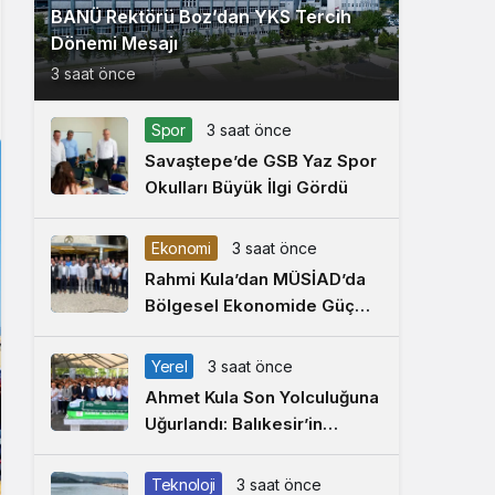
BANÜ Rektörü Boz’dan YKS Tercih
Dönemi Mesajı
3 saat önce
Spor
3 saat önce
Savaştepe’de GSB Yaz Spor
Okulları Büyük İlgi Gördü
Ekonomi
3 saat önce
Rahmi Kula’dan MÜSİAD’da
Bölgesel Ekonomide Güç
Birliği Çağrısı
Yerel
3 saat önce
Ahmet Kula Son Yolculuğuna
Uğurlandı: Balıkesir’in
Duayen Sanayicisi
Defnedildi
Teknoloji
3 saat önce