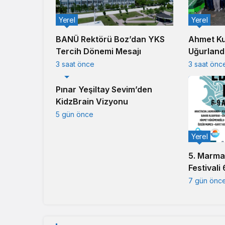
Yerel
Yerel
Ahmet Ku
BANÜ Rektörü Boz’dan YKS
Uğurlandı
Tercih Dönemi Mesajı
Duayen S
3 saat önc
3 saat önce
Yerel
Pınar Yeşiltay Sevim’den
KidzBrain Vizyonu
5 gün önce
Yerel
5. Marma
Festivali
başlıyor
7 gün önc