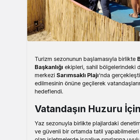
Turizm sezonunun başlamasıyla birlikte
B
Başkanlığı
ekipleri, sahil bölgelerindeki 
merkezi
Sarımsaklı Plajı
‘nda gerçekleşti
edilmesinin önüne geçilerek vatandaşların 
hedeflendi.
Vatandaşın Huzuru İçin
Yaz sezonuyla birlikte plajlardaki denetiml
ve güvenli bir ortamda tatil yapabilmeleri 
olan işletmelerde işgaliye sınırlarına uyu