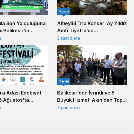
Yerel
la Son Yolculuğuna
Altıeylül Trio Konseri Ay Yıldız
: Balıkesir’in
Amfi Tiyatro’da
anayicisi Defnedildi
Müzikseverleri Buluşturdu
e
3 saat önce
Yerel
ra Adası Edebiyat
Balıkesir’den İvrindi’ye 5
 6 Ağustos’ta
Büyük Hizmet: Akın’dan Toplu
Açılış Töreni
e
7 gün önce