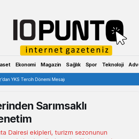
aset
Ekonomi
Magazin
Sağlık
Spor
Teknoloji
Adve
’dan YKS Tercih Dönemi Mesajı
lerinden Sarımsaklı
Denetim
ta Dairesi ekipleri, turizm sezonunun