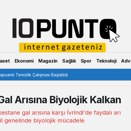
aset
Ekonomi
Magazin
Sağlık
Spor
Teknoloji
Adve
psamlı Temizlik Çalışması Başlatıldı
Gal Arısına Biyolojik Kalkan
tane gal arısına karşı İvrindi'de faydalı arı
 il genelinde biyolojik mücadele