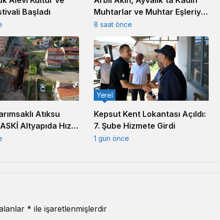
uk Alevi Kültür ve
Arbil Akın, Ayvalık’ta Kadın
tivali Başladı
Muhtarlar ve Muhtar Eşleriyle
Buluştu
e
8 saat önce
Yerel
arımsaklı Atıksu
Kepsut Kent Lokantası Açıldı:
BASKİ Altyapıda Hız
7. Şube Hizmete Girdi
e
1 gün önce
 alanlar
*
ile işaretlenmişlerdir