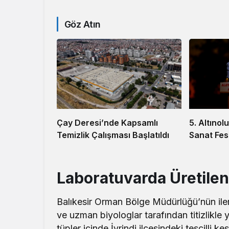
Göz Atın
5. Altınol
Çay Deresi’nde Kapsamlı
Sanat Fest
Temizlik Çalışması Başlatıldı
Laboratuvarda Üretilen
Balıkesir Orman Bölge Müdürlüğü’nün iler
ve uzman biyologlar tarafından titizlikle y
tüpler içinde İvrindi ilçesindeki tescilli 