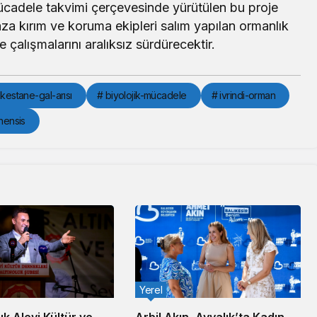
cadele takvimi çerçevesinde yürütülen bu proje
a kırım ve koruma ekipleri salım yapılan ormanlık
 çalışmalarını aralıksız sürdürecektir.
-kestane-gal-arısı
# biyolojik-mücadele
# ivrindi-orman
nensis
Yerel