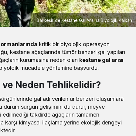
Balıkesir'de Kestane Gal Arısına Biyolojik Kalkan
ne ormanlarında
kritik bir biyolojik operasyon
üğü, kestane ağaçlarında tümör benzeri gal yapıları
ağaçların kurumasına neden olan
kestane gal arısı
 biyoloik mücadele yöntemine başvurdu.
 ve Neden Tehlikelidir?
Yerel
sürgünlerinde gal adı verilen ur benzeri oluşumlara
Çay Deresi’nde Kapsamlı Temizlik
u durum sürgün gelişimini durdurur, meyve
Çalışması Başlatıldı
vi edilmediği takdirde ağaçların tamamen
a karşı kimyasal ilaçlama yerine ekolojik dengeyi
ktedir.