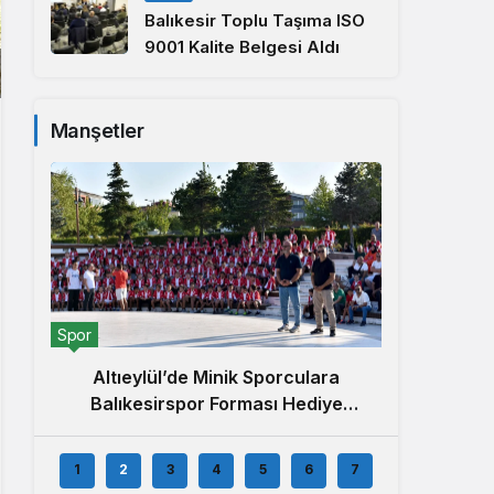
Balıkesir Toplu Taşıma ISO
9001 Kalite Belgesi Aldı
Manşetler
Yerel
Spor
5. Alt
Altıeylül’de Minik Sporculara
Balıkesirspor Forması Hediye
Edildi
1
2
3
4
5
6
7