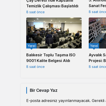
5. Altınol
Çay Deresi’nde Kapsamlı
Sanat Fes
Temizlik Çalışması Başlatıldı
8 saat önc
8 saat önce
Yerel
Yerel
Balıkesir Toplu Taşıma ISO
Ayvalık S
9001 Kalite Belgesi Aldı
Projesi: 
Kesmiyor
8 saat önce
8 saat önc
Bir Cevap Yaz
E-posta adresiniz yayınlanmayacak.
Gerekli