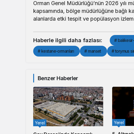
Orman Genel Müdürlüğü’nün 2026 yılı mü
kapsamında, bölge müdürlüğüne bağlı kaz
alanlarda etki tespit ve popülasyon izleme
Haberle ilgili daha fazlası:
# balıkesir
# kestane-ormanları
# manset
# torymus si
Benzer Haberler
Yerel
Yerel