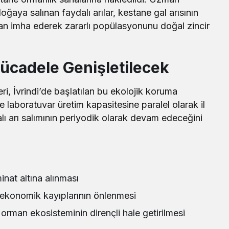
ğaya salınan faydalı arılar, kestane gal arısının
dan imha ederek zararlı popülasyonunu doğal zincir
Mücadele Genişletilecek
ri, İvrindi’de başlatılan bu ekolojik koruma
laboratuvar üretim kapasitesine paralel olarak il
lı arı salımının periyodik olarak devam edeceğini
i
minat altına alınması
n ekonomik kayıplarının önlenmesi
ak orman ekosisteminin dirençli hale getirilmesi