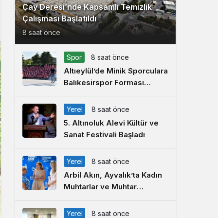
Çay Deresi’nde Kapsamlı Temizlik
Çalışması Başlatıldı
8 saat önce
Spor
8 saat önce
Altıeylül’de Minik Sporculara
Balıkesirspor Forması
Hediye Edildi
Yerel
8 saat önce
5. Altınoluk Alevi Kültür ve
Sanat Festivali Başladı
Yerel
8 saat önce
Arbil Akın, Ayvalık’ta Kadın
Muhtarlar ve Muhtar
Eşleriyle Buluştu
Yerel
8 saat önce