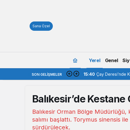
Sana Özel
Yerel
Genel
Siy
15:40
Çay Deresi’nde Ka
SON GELIŞMELER
Balıkesir’de Kestane 
Balıkesir Orman Bölge Müdürlüğü, kes
salımı başlattı. Torymus sinensis ile
sürdürülecek.