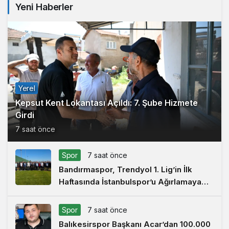
Yeni Haberler
Yerel
Kepsut Kent Lokantası Açıldı: 7. Şube Hizmete
Girdi
7 saat önce
Spor
7 saat önce
Bandırmaspor, Trendyol 1. Lig’in İlk
Haftasında İstanbulspor’u Ağırlamaya
Hazırlanıyor
Spor
7 saat önce
Balıkesirspor Başkanı Acar’dan 100.000