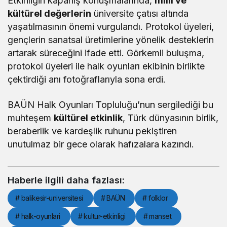
Etkinliğin kapanış konuşmalarında,
milli ve
kültürel değerlerin
üniversite çatısı altında
yaşatılmasının önemi vurgulandı. Protokol üyeleri,
gençlerin sanatsal üretimlerine yönelik desteklerin
artarak süreceğini ifade etti. Görkemli buluşma,
protokol üyeleri ile halk oyunları ekibinin birlikte
çektirdiği anı fotoğraflarıyla sona erdi.
BAÜN Halk Oyunları Topluluğu’nun sergilediği bu
muhteşem
kültürel etkinlik
, Türk dünyasının birlik,
beraberlik ve kardeşlik ruhunu pekiştiren
unutulmaz bir gece olarak hafızalara kazındı.
Haberle ilgili daha fazlası:
# balikesir-universitesi
# BAÜN
# folklor
# halk-oyunlari
# kultur-etkinligi
# manset