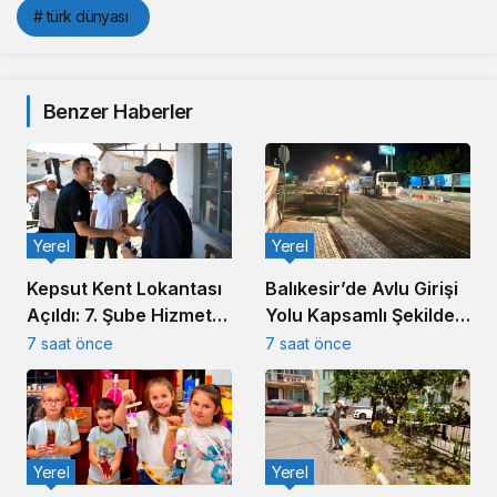
# türk dünyası
Benzer Haberler
Yerel
Yerel
Kepsut Kent Lokantası
Balıkesir’de Avlu Girişi
Açıldı: 7. Şube Hizmete
Yolu Kapsamlı Şekilde
Girdi
Yenileniyor
7 saat önce
7 saat önce
Yerel
Yerel