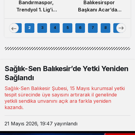
Balıkesirspor
Bandırmaspor,
Başkanı Acar’dan
Trendyol 1. Lig’in
100.000 Forma
İlk Haftasında
Kampanyası
İstanbulspor’u
1
2
3
4
5
6
7
8
9
Açıklaması
Ağırlamaya
Hazırlanıyor
Sağlık-Sen Balıkesir’de Yetki Yeniden
Sağlandı
Sağlık-Sen Balıkesir Şubesi, 15 Mayıs kurumsal yetki
tespit sürecinde üye sayısını artırarak il genelinde
yetkili sendika unvanını açık ara farkla yeniden
kazandı.
21 Mayıs 2026, 19:47
yayınlandı