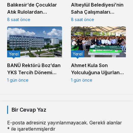
Balıkesir’de Çocuklar
Altıeylül Belediyesi’nin
Atık Rulolardan
Saha Çalışmaları
Rengârenk Kukla Yaptı
Kesintisiz Sürüyor
8 saat önce
8 saat önce
Yerel
Yerel
Ahmet Kula Son
BANÜ Rektörü Boz’dan
Yolculuğuna Uğurlandı:
YKS Tercih Dönemi
Balıkesir’in Duayen
Mesajı
1 gün önce
1 gün önce
Sanayicisi Defnedildi
Bir Cevap Yaz
E-posta adresiniz yayınlanmayacak.
Gerekli alanlar
*
ile işaretlenmişlerdir