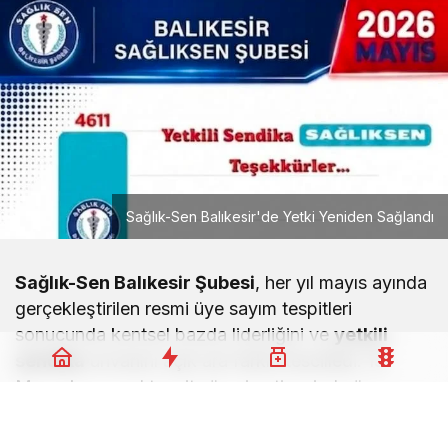
Sağlık-Sen Balıkesir'de Yetki Yeniden Sağlandı
Sağlık-Sen Balıkesir Şubesi
, her yıl mayıs ayında
gerçekleştirilen resmi üye sayım tespitleri
sonucunda kentsel bazda liderliğini ve
yetkili
sendika
unvanını açık ara farkla tescilledi. 15
Mayıs kurumsal tespit süreci neticesinde üye
sayısını daha da artıran sendika, Balıkesir
genelinde tarihi bir başarıya imza attı.