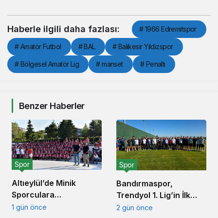
Haberle ilgili daha fazlası:
# 1966 Edremitspor
# Amatör Futbol
# BAL
# Balıkesir Yıldızspor
# Bölgesel Amatör Lig
# manset
# Penaltı
Benzer Haberler
Spor
Spor
Altıeylül’de Minik
Bandırmaspor,
Sporculara
Trendyol 1. Lig’in İlk
Balıkesirspor Forması
Haftasında
1 gün önce
2 gün önce