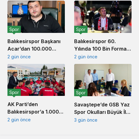
Hediye Edildi
İstanbulspor’u
Ağırlamaya
Hazırlanıyor
Spor
Spor
Balıkesirspor Başkanı
Balıkesirspor 60.
Acar’dan 100.000
Yılında 100 Bin Forma
Forma Kampanyası
Kampanyası Başlattı
2 gün önce
2 gün önce
Açıklaması
Spor
Spor
AK Parti’den
Savaştepe’de GSB Yaz
Balıkesirspor’a 1.000
Spor Okulları Büyük İlgi
Forma Desteği
Gördü
2 gün önce
3 gün önce