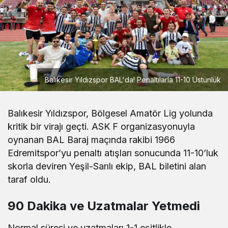
Balıkesir Yıldızspor BAL'da! Penaltılarla 11-10 Üstünlük
Balıkesir Yıldızspor, Bölgesel Amatör Lig yolunda
kritik bir virajı geçti. ASK F organizasyonuyla
oynanan BAL Baraj maçında rakibi 1966
Edremitspor’yu penaltı atışları sonucunda 11-10’luk
skorla deviren Yeşil-Sarılı ekip, BAL biletini alan
taraf oldu.
90 Dakika ve Uzatmalar Yetmedi
Normal süresi ve uzatmaları 1-1 eşitlikle