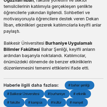
Oğuzhan İlban
, fakülte yönetimi ve sektör
temsilcilerinin katılımıyla gerçekleşen şenlikte
öğrencilerle yakından ilgilendi. Sohbetleri ve
motivasyonuyla öğrencilere destek veren Dekan
İlban, etkinlikleri gezerek katılımcılarla keyifli anlar
paylaştı.
Balıkesir Üniversitesi
Burhaniye Uygulamalı
Bilimler Fakültesi
Bahar Şenliği, keyifli anların
ardından başarıyla noktalandı. Katılımcılar,
önümüzdeki dönemde de benzer etkinliklerin
düzenlenmesini temenni ettiklerini ifade etti.
Haberle ilgili daha fazlası:
# bahar şenliği
# Balıkesir Üniversitesi
# burhaniye
# etkinlik
# fakülte
# kampüs
# kültür
# manşet