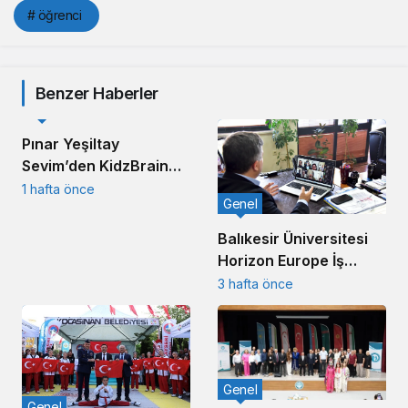
# öğrenci
Benzer Haberler
Yerel
Pınar Yeşiltay
Sevim’den KidzBrain
Vizyonu
1 hafta önce
Genel
Balıkesir Üniversitesi
Horizon Europe İş
Birliğiyle Küresel
3 hafta önce
Sahneye Çıkıyor
Genel
Genel