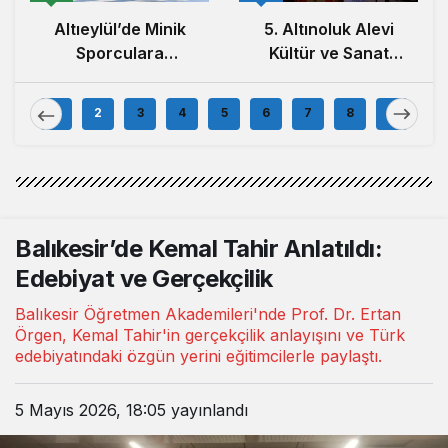
Altıeylül’de Minik
5. Altınoluk Alevi
Sporculara
Kültür ve Sanat
Balıkesirspor
Festivali Başladı
Forması Hediye
1
2
3
4
5
6
7
8
9
Edildi
Balıkesir’de Kemal Tahir Anlatıldı:
Edebiyat ve Gerçekçilik
Balıkesir Öğretmen Akademileri'nde Prof. Dr. Ertan
Örgen, Kemal Tahir'in gerçekçilik anlayışını ve Türk
edebiyatındaki özgün yerini eğitimcilerle paylaştı.
5 Mayıs 2026, 18:05
yayınlandı