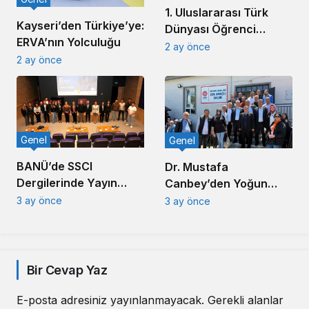
1. Uluslararası Türk
Kayseri’den Türkiye’ye:
Dünyası Öğrenci
ERVA’nın Yolculuğu
Sempozyumu
2 ay önce
2 ay önce
Balıkesir’de Düzenlendi
Genel
Genel
BANÜ’de SSCI
Dr. Mustafa
Dergilerinde Yayın
Canbey’den Yoğun
Süreci Konferansı
Saha Mesaisi: 1 Günde
3 ay önce
3 ay önce
Düzenlendi
6 Mahalle Ziyareti
Bir Cevap Yaz
E-posta adresiniz yayınlanmayacak.
Gerekli alanlar