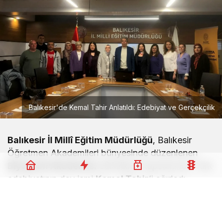
Balıkesir'de Kemal Tahir Anlatıldı: Edebiyat ve Gerçekçilik
Balıkesir İl Millî Eğitim Müdürlüğü
, Balıkesir
Öğretmen Akademileri bünyesinde düzenlenen
Biyografi Akademisi
etkinlikleri kapsamında Türk
edebiyatının dev ismi
Kemal Tahir
‘i ağırladı.
Programın dördüncü buluşmasında ünlü yazarın
edebî kişiliği ve gerçekçilik anlayışı masaya
yatırıldı.