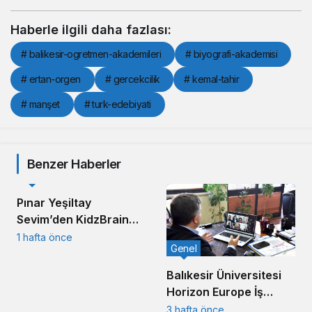
Haberle ilgili daha fazlası:
# balikesir-ogretmen-akademileri
# biyografi-akademisi
# ertan-orgen
# gercekcilik
# kemal-tahir
# manşet
# turk-edebiyati
Benzer Haberler
Yerel
Pınar Yeşiltay
Sevim’den KidzBrain
Vizyonu
1 hafta önce
Genel
Balıkesir Üniversitesi
Horizon Europe İş
Birliğiyle Küresel
3 hafta önce