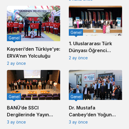
Sahneye Çıkıyor
Genel
Genel
1. Uluslararası Türk
Kayseri’den Türkiye’ye:
Dünyası Öğrenci
ERVA’nın Yolculuğu
Sempozyumu
2 ay önce
2 ay önce
Balıkesir’de Düzenlendi
Genel
Genel
BANÜ’de SSCI
Dr. Mustafa
Dergilerinde Yayın
Canbey’den Yoğun
Süreci Konferansı
Saha Mesaisi: 1 Günde
3 ay önce
3 ay önce
Düzenlendi
6 Mahalle Ziyareti