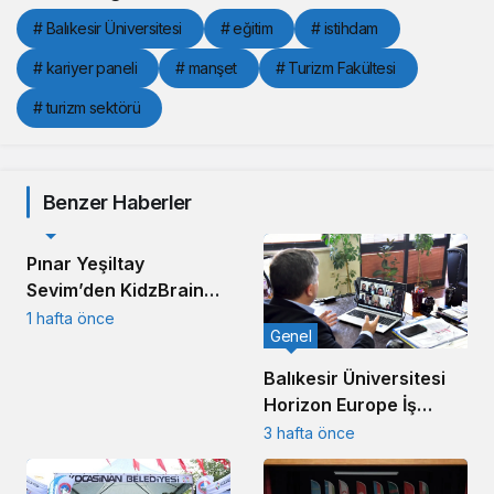
# Balıkesir Üniversitesi
# eğitim
# istihdam
# kariyer paneli
# manşet
# Turizm Fakültesi
# turizm sektörü
Benzer Haberler
Yerel
Pınar Yeşiltay
Sevim’den KidzBrain
Vizyonu
1 hafta önce
Genel
Balıkesir Üniversitesi
Horizon Europe İş
Birliğiyle Küresel
3 hafta önce
Sahneye Çıkıyor