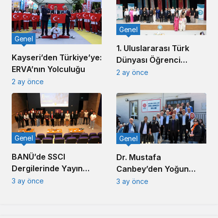
Genel
Genel
1. Uluslararası Türk
Kayseri’den Türkiye’ye:
Dünyası Öğrenci
ERVA’nın Yolculuğu
Sempozyumu
2 ay önce
2 ay önce
Balıkesir’de Düzenlendi
Genel
Genel
BANÜ’de SSCI
Dr. Mustafa
Dergilerinde Yayın
Canbey’den Yoğun
Süreci Konferansı
Saha Mesaisi: 1 Günde
3 ay önce
3 ay önce
Düzenlendi
6 Mahalle Ziyareti