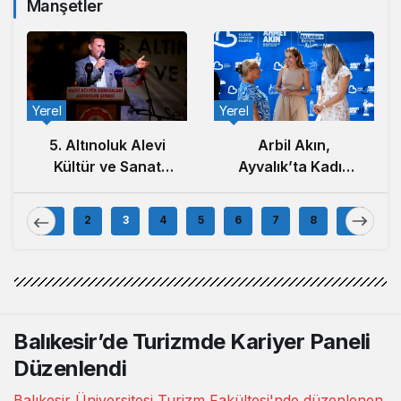
Manşetler
Yerel
Yerel
5. Altınoluk Alevi
Arbil Akın,
Kültür ve Sanat
Ayvalık’ta Kadın
Festivali Başladı
Muhtarlar ve
Muhtar Eşleriyle
1
2
3
4
5
6
7
8
9
Buluştu
Balıkesir’de Turizmde Kariyer Paneli
Düzenlendi
Balıkesir Üniversitesi Turizm Fakültesi'nde düzenlenen