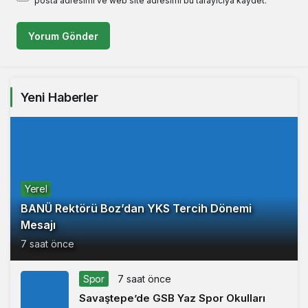
posta adresimi ve web site adresimi bu tarayıcıya kaydet.
Yorum Gönder
Yeni Haberler
Yerel
BANÜ Rektörü Boz’dan YKS Tercih Dönemi
Mesajı
7 saat önce
Spor
7 saat önce
Savaştepe’de GSB Yaz Spor Okulları