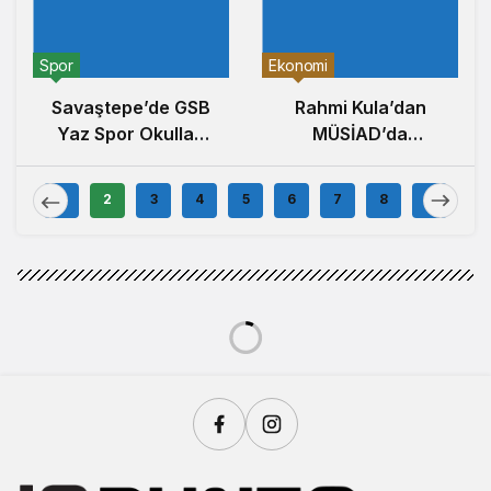
Ekonomi
Spor
Rahmi Kula’dan
Savaştepe’de GSB
MÜSİAD’da
Yaz Spor Okulları
Bölgesel
Büyük İlgi Gördü
Ekonomide Güç
Birliği Çağrısı
1
2
3
4
5
6
7
8
9