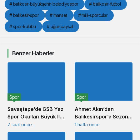
# balıkesir-büyükşehir-belediyespor
# balıkesir-futbol
# balıkesir-spor
# manset
# milli-sporcular
# spor-kulübü
# uğur-baysal
Benzer Haberler
Spor
Spor
Savaştepe’de GSB Yaz
Ahmet Akın’dan
Spor Okulları Büyük İlgi
Balıkesirspor’a Sezon
Gördü
7 saat önce
Öncesi Moral Ziyareti
1 hafta önce