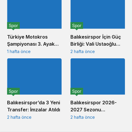
Spor
Spor
Türkiye Motokros
Balıkesirspor İçin Güç
Şampiyonası 3. Ayak
Birliği: Vali Ustaoğlu
Yarışları Balıkesir’de
Tam Destek Verdi
1 hafta önce
2 hafta önce
Tamamlandı
Spor
Spor
Balıkesirspor’da 3 Yeni
Balıkesirspor 2026-
Transfer: İmzalar Atıldı
2027 Sezonu
Tesislerinde Görkemli
2 hafta önce
2 hafta önce
Törenle Açtı