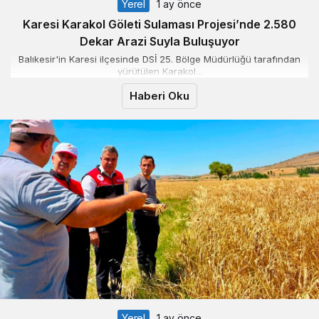
Yerel
1 ay önce
Karesi Karakol Göleti Sulaması Projesi’nde 2.580
Dekar Arazi Suyla Buluşuyor
Balıkesir'in Karesi ilçesinde DSİ 25. Bölge Müdürlüğü tarafından
yürütülen Karakol...
Haberi Oku
Yerel
1 ay önce