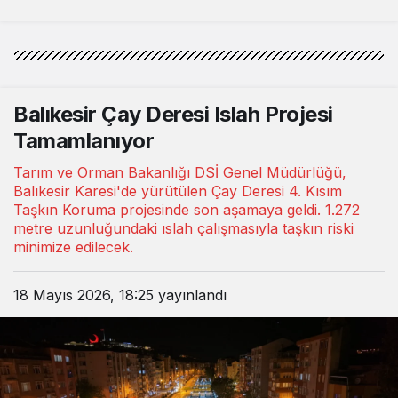
Balıkesir Çay Deresi Islah Projesi
Tamamlanıyor
Tarım ve Orman Bakanlığı DSİ Genel Müdürlüğü,
Balıkesir Karesi'de yürütülen Çay Deresi 4. Kısım
Taşkın Koruma projesinde son aşamaya geldi. 1.272
metre uzunluğundaki ıslah çalışmasıyla taşkın riski
minimize edilecek.
18 Mayıs 2026, 18:25
yayınlandı