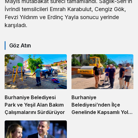
Mayıs mutabakat süreci tamamlandı. Sağlık-Sen’in
İvrindi temsilcileri Emrah Karabulut, Cengiz Gök,
Fevzi Yıldırım ve Erdinç Yayla sonucu yerinde
karşıladı.
Göz Atın
Burhaniye
Burhaniye Belediyesi
Belediyesi’nden İlçe
Park ve Yeşil Alan Bakım
Genelinde Kapsamlı Yol
Çalışmalarını Sürdürüyor
Yapım ve Onarım
Çalışması