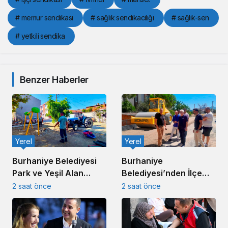
# memur sendikası
# sağlık sendikacılığı
# sağlık-sen
# yetkili sendika
Benzer Haberler
Yerel
Yerel
Burhaniye
Burhaniye Belediyesi
Belediyesi’nden İlçe
Park ve Yeşil Alan
Genelinde Kapsamlı Yol
Bakım Çalışmalarını
2 saat önce
2 saat önce
Yapım ve Onarım
Sürdürüyor
Çalışması