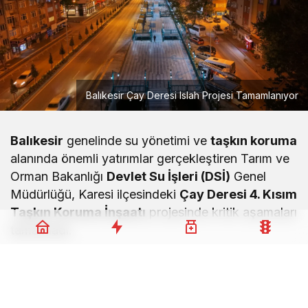
Balıkesir Çay Deresi Islah Projesi Tamamlanıyor
Balıkesir
genelinde su yönetimi ve
taşkın koruma
alanında önemli yatırımlar gerçekleştiren Tarım ve
Orman Bakanlığı
Devlet Su İşleri (DSİ)
Genel
Müdürlüğü, Karesi ilçesindeki
Çay Deresi 4. Kısım
Taşkın Koruma İnşaatı
projesinde kritik aşamaları
tamamladı.
Balıkesir’de Dev Taşkın Koruma
Projesi Sona Yaklaşıyor