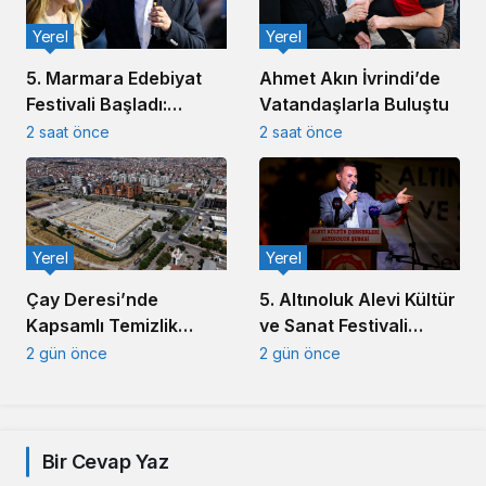
Yerel
Yerel
Ahmet Akın İvrindi’de
5. Marmara Edebiyat
Vatandaşlarla Buluştu
Festivali Başladı:
Akın’dan Edebiyat
2 saat önce
2 saat önce
Mesajı
Yerel
Yerel
5. Altınoluk Alevi Kültür
Çay Deresi’nde
ve Sanat Festivali
Kapsamlı Temizlik
Başladı
Çalışması Başlatıldı
2 gün önce
2 gün önce
Bir Cevap Yaz