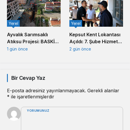
Yerel
Yerel
Ayvalık Sarımsaklı
Kepsut Kent Lokantası
Atıksu Projesi: BASKİ
Açıldı: 7. Şube Hizmete
Altyapıda Hız Kesmiyor
Girdi
1 gün önce
2 gün önce
Bir Cevap Yaz
E-posta adresiniz yayınlanmayacak.
Gerekli alanlar
*
ile işaretlenmişlerdir
YORUMUNUZ