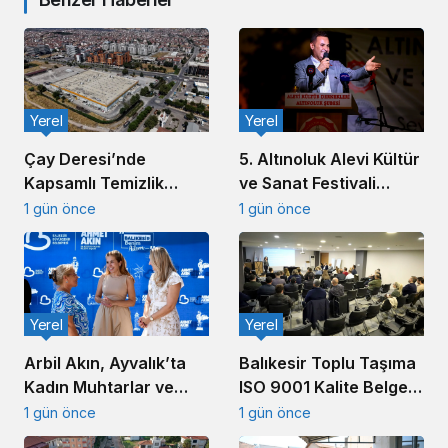
Yerel
Yerel
5. Altınoluk Alevi Kültür
Çay Deresi’nde
ve Sanat Festivali
Kapsamlı Temizlik
Başladı
Çalışması Başlatıldı
1 gün önce
1 gün önce
Yerel
Yerel
Arbil Akın, Ayvalık’ta
Balıkesir Toplu Taşıma
Kadın Muhtarlar ve
ISO 9001 Kalite Belgesi
Muhtar Eşleriyle
Aldı
1 gün önce
1 gün önce
Buluştu