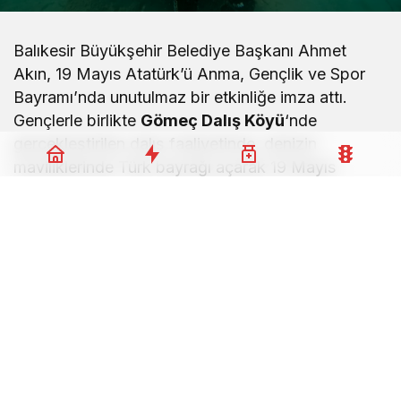
Balıkesir Büyükşehir Belediye Başkanı Ahmet
Akın, 19 Mayıs Atatürk’ü Anma, Gençlik ve Spor
Bayramı’nda unutulmaz bir etkinliğe imza attı.
Gençlerle birlikte
Gömeç Dalış Köyü
‘nde
gerçekleştirilen dalış faaliyetinde, denizin
maviliklerinde Türk bayrağı açarak 19 Mayıs
ruhunu su altına taşıdı.
Ahmet Akın’dan 19 Mayıs Ruhuna
Özel Dalış
Büyükşehir Belediyesinin 19 Mayıs etkinlikleri
kapsamında düzenlenen programa katılan Başkan
Ahmet Akın, Balıkesir Üniversitesi Dalış Topluluğu
üyesi gençlerle birlikte dalış gerçekleştirdi. Gömeç
Dalış Köyü’nün eşsiz sularında yapılan bu anlamlı