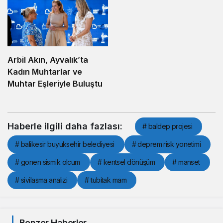
Arbil Akın, Ayvalık’ta
Kadın Muhtarlar ve
Muhtar Eşleriyle Buluştu
Haberle ilgili daha fazlası:
# baldep projesi
# balikesir buyuksehir belediyesi
# deprem risk yonetimi
# gonen sismik olcum
# kentsel dönüşüm
# manset
# sivilasma analizi
# tubitak mam
Benzer Haberler