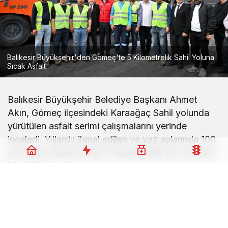
Balıkesir Büyükşehir'den Gömeç'te 5 Kilometrelik Sahil Yoluna
Sıcak Asfalt
Balıkesir Büyükşehir Belediye Başkanı Ahmet
Akın, Gömeç ilçesindeki Karaağaç Sahil yolunda
yürütülen asfalt serimi çalışmalarını yerinde
inceledi. Yıllardır ihmal edilen ve yaz aylarında 100
bin kişiye hizmet veren 5 kilometrelik yol, modern
bir görünüme kavuşuyor.
Balıkesir Büyükşehir Belediyesi Yol Yapım Bakım
ve Onarım Dairesi Başkanlığı ekiplerince başlatılan
çalışmalar kapsamında, bölgenin en yoğun trafik