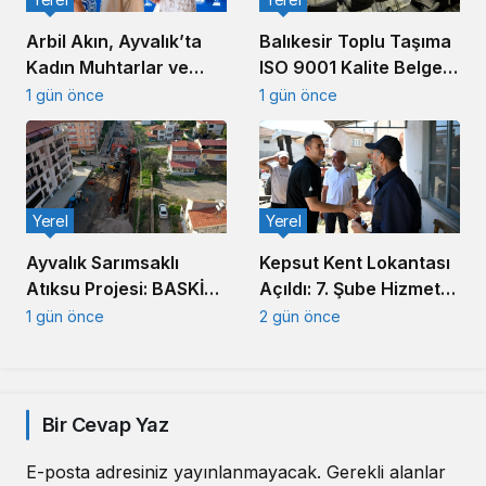
Arbil Akın, Ayvalık’ta
Balıkesir Toplu Taşıma
Kadın Muhtarlar ve
ISO 9001 Kalite Belgesi
Muhtar Eşleriyle
Aldı
1 gün önce
1 gün önce
Buluştu
Yerel
Yerel
Ayvalık Sarımsaklı
Kepsut Kent Lokantası
Atıksu Projesi: BASKİ
Açıldı: 7. Şube Hizmete
Altyapıda Hız Kesmiyor
Girdi
1 gün önce
2 gün önce
Bir Cevap Yaz
E-posta adresiniz yayınlanmayacak.
Gerekli alanlar