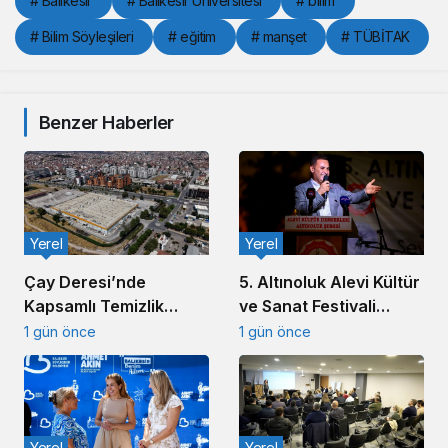
# Balıkesir
# Balıkesir Üniversitesi
# bilim
# Bilim Söyleşileri
# eğitim
# manşet
# TÜBİTAK
Benzer Haberler
Yerel
Yerel
5. Altınoluk Alevi Kültür
Çay Deresi’nde
ve Sanat Festivali
Kapsamlı Temizlik
Başladı
Çalışması Başlatıldı
1 gün önce
1 gün önce
Yerel
Yerel