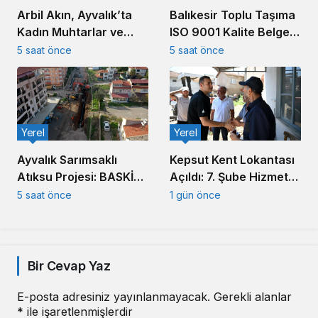
Arbil Akın, Ayvalık’ta
Balıkesir Toplu Taşıma
Kadın Muhtarlar ve
ISO 9001 Kalite Belgesi
Muhtar Eşleriyle
Aldı
5 saat önce
5 saat önce
Buluştu
Yerel
Yerel
Ayvalık Sarımsaklı
Kepsut Kent Lokantası
Atıksu Projesi: BASKİ
Açıldı: 7. Şube Hizmete
Altyapıda Hız Kesmiyor
Girdi
5 saat önce
1 gün önce
Bir Cevap Yaz
E-posta adresiniz yayınlanmayacak.
Gerekli alanlar
*
ile işaretlenmişlerdir