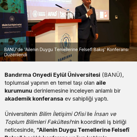
BANÜ'de 'Ailenin Duygu Temellerine Felsefî Bakış' Konferansı
Düzenlendi
Bandırma Onyedi Eylül Üniversitesi
(BANÜ),
toplumsal yapının en temel taşı olan
aile
kurumunu
derinlemesine inceleyen anlamlı bir
akademik konferansa
ev sahipliği yaptı.
Üniversitenin
Bilim İletişimi Ofisi
ile
İnsan ve
Toplum Bilimleri Fakültesi
‘nin koordineli iş birliği
neticesinde,
“Ailenin Duygu Temellerine Felsefî