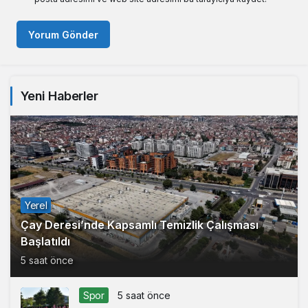
Yorum Gönder
Yeni Haberler
Yerel
Çay Deresi’nde Kapsamlı Temizlik Çalışması
Başlatıldı
5 saat önce
Spor
5 saat önce