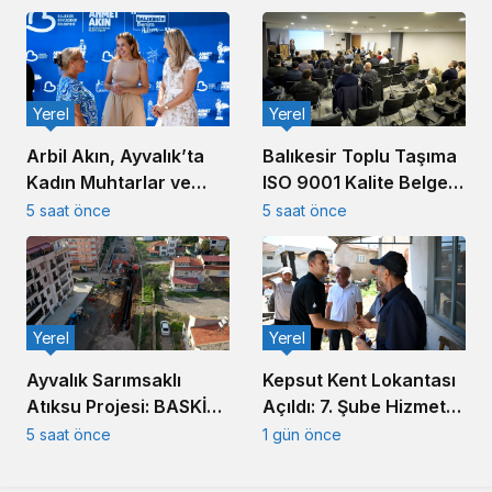
Yerel
Yerel
Arbil Akın, Ayvalık’ta
Balıkesir Toplu Taşıma
Kadın Muhtarlar ve
ISO 9001 Kalite Belgesi
Muhtar Eşleriyle
Aldı
5 saat önce
5 saat önce
Buluştu
Yerel
Yerel
Ayvalık Sarımsaklı
Kepsut Kent Lokantası
Atıksu Projesi: BASKİ
Açıldı: 7. Şube Hizmete
Altyapıda Hız Kesmiyor
Girdi
5 saat önce
1 gün önce