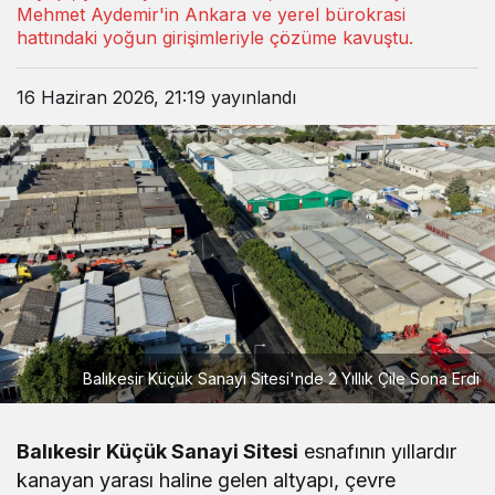
Mehmet Aydemir'in Ankara ve yerel bürokrasi
hattındaki yoğun girişimleriyle çözüme kavuştu.
16 Haziran 2026, 21:19
yayınlandı
Balıkesir Küçük Sanayi Sitesi'nde 2 Yıllık Çile Sona Erdi
Balıkesir Küçük Sanayi Sitesi
esnafının yıllardır
kanayan yarası haline gelen altyapı, çevre