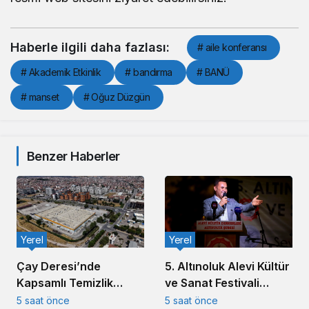
Haberle ilgili daha fazlası:
# aile konferansı
# Akademik Etkinlik
# bandırma
# BANÜ
# manset
# Oğuz Düzgün
Benzer Haberler
Yerel
Yerel
5. Altınoluk Alevi Kültür
Çay Deresi’nde
ve Sanat Festivali
Kapsamlı Temizlik
Başladı
Çalışması Başlatıldı
5 saat önce
5 saat önce