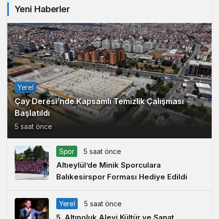
Yeni Haberler
Yerel
Çay Deresi’nde Kapsamlı Temizlik Çalışması
Başlatıldı
5 saat önce
Spor
5 saat önce
Altıeylül’de Minik Sporculara
Balıkesirspor Forması Hediye Edildi
Yerel
5 saat önce
5. Altınoluk Alevi Kültür ve Sanat