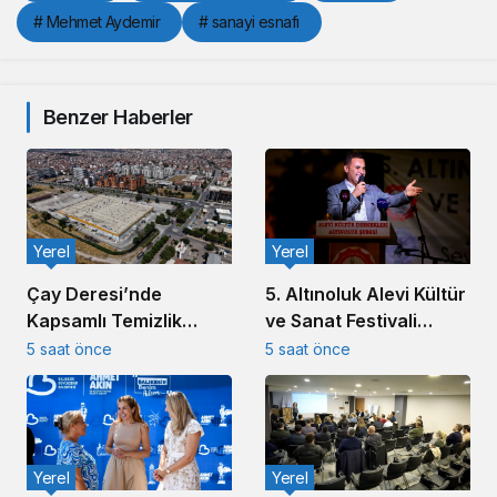
# Mehmet Aydemir
# sanayi esnafı
Benzer Haberler
Yerel
Yerel
5. Altınoluk Alevi Kültür
Çay Deresi’nde
ve Sanat Festivali
Kapsamlı Temizlik
Başladı
Çalışması Başlatıldı
5 saat önce
5 saat önce
Yerel
Yerel