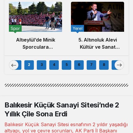
Yerel
Yerel
Arbil Akın,
5. Altınoluk Alevi
Ayvalık’ta Kadın
Kültür ve Sanat
Muhtarlar ve
Festivali Başladı
Muhtar Eşleriyle
Buluştu
1
2
3
4
5
6
7
8
9
Balıkesir Küçük Sanayi Sitesi’nde 2
Yıllık Çile Sona Erdi
Balıkesir Küçük Sanayi Sitesi esnafının 2 yıldır yaşadığı
altyapı, yol ve çevre sorunları, AK Parti İl Başkanı