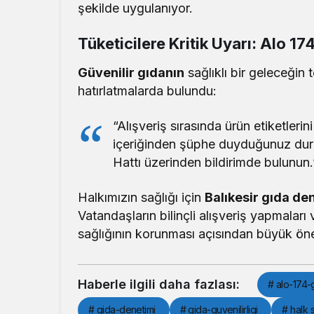
şekilde uygulanıyor.
Tüketicilere Kritik Uyarı: Alo 17
Güvenilir gıdanın
sağlıklı bir geleceğin 
hatırlatmalarda bulundu:
“Alışveriş sırasında ürün etiketleri
içeriğinden şüphe duyduğunuz dur
Hattı üzerinden bildirimde bulunun.
Halkımızın sağlığı için
Balıkesir gıda de
Vatandaşların bilinçli alışveriş yapmaları 
sağlığının korunması açısından büyük ön
Haberle ilgili daha fazlası:
# alo-174-g
# gida-denetimi
# gida-guvenilirligi
# halk s