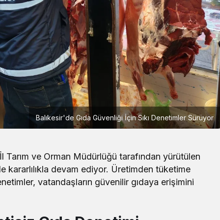
Balıkesir'de Gıda Güvenliği İçin Sıkı Denetimler Sürüyor
Yerel
l Tarım ve Orman Müdürlüğü tarafından yürütülen
Çay Deresi’nde Kapsamlı Temizlik
le kararlılıkla devam ediyor. Üretimden tüketime
Çalışması Başlatıldı
timler, vatandaşların güvenilir gıdaya erişimini