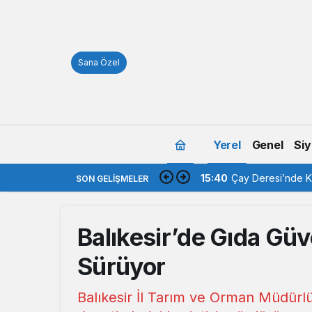
Sana Özel
Yerel
Genel
Siy
15:40
Çay Deresi’nde Ka
SON GELIŞMELER
Balıkesir’de Gıda Güve
Sürüyor
Balıkesir İl Tarım ve Orman Müdürlü