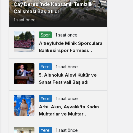
Çay Deresi’nde Kapsamlı Temizlik
Çalışması Başlatıldı
1 saat önce
Spor
1 saat önce
Altıeylül’de Minik Sporculara
Balıkesirspor Forması
Hediye Edildi
Yerel
1 saat önce
5. Altınoluk Alevi Kültür ve
Sanat Festivali Başladı
Yerel
1 saat önce
Arbil Akın, Ayvalık’ta Kadın
Muhtarlar ve Muhtar
Eşleriyle Buluştu
Yerel
1 saat önce