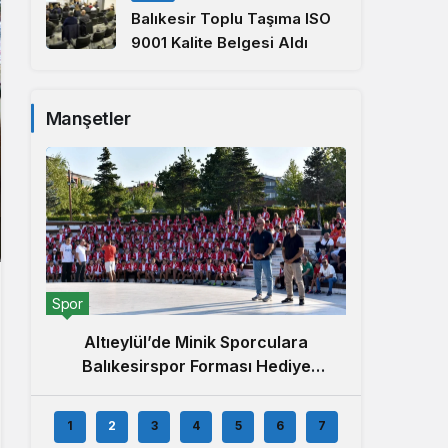
Balıkesir Toplu Taşıma ISO
9001 Kalite Belgesi Aldı
Manşetler
Yerel
Spor
5. Alt
Altıeylül’de Minik Sporculara
Balıkesirspor Forması Hediye
Edildi
1
2
3
4
5
6
7