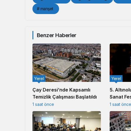
# manşet
Benzer Haberler
Yerel
Yerel
5. Altınol
Çay Deresi’nde Kapsamlı
Sanat Fes
Temizlik Çalışması Başlatıldı
1 saat önc
1 saat önce