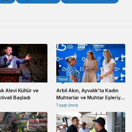
Yerel
uk Alevi Kültür ve
Arbil Akın, Ayvalık’ta Kadın
tivali Başladı
Muhtarlar ve Muhtar Eşleriyle
Buluştu
e
1 saat önce