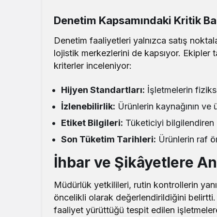
Denetim Kapsamındaki Kritik Baş
Denetim faaliyetleri yalnızca satış noktala
lojistik merkezlerini de kapsıyor. Ekipler
kriterler inceleniyor:
Hijyen Standartları:
İşletmelerin fizik
İzlenebilirlik:
Ürünlerin kaynağının ve ü
Etiket Bilgileri:
Tüketiciyi bilgilendire
Son Tüketim Tarihleri:
Ürünlerin raf ö
İhbar ve Şikâyetlere 
Müdürlük yetkilileri, rutin kontrollerin ya
öncelikli olarak değerlendirildiğini belir
faaliyet yürüttüğü tespit edilen işletmele