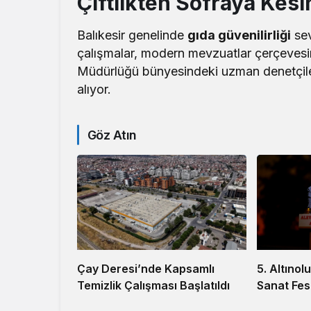
Çiftlikten Sofraya Kesi
Balıkesir genelinde
gıda güvenilirliği
sev
çalışmalar, modern mevzuatlar çerçevesind
Müdürlüğü bünyesindeki uzman denetçiler,
alıyor.
Göz Atın
5. Altınol
Çay Deresi’nde Kapsamlı
Sanat Fest
Temizlik Çalışması Başlatıldı