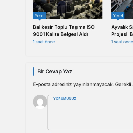
Yerel
Yerel
Balıkesir Toplu Taşıma ISO
Ayvalık S
9001 Kalite Belgesi Aldı
Projesi: 
Kesmiyor
1 saat önce
1 saat önc
Bir Cevap Yaz
E-posta adresiniz yayınlanmayacak.
Gerekli
YORUMUNUZ