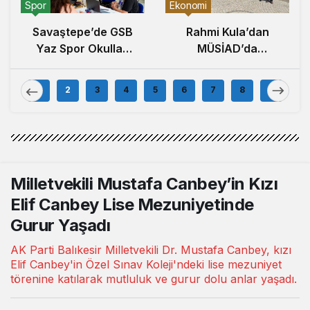
Spor
Ekonomi
Savaştepe’de GSB
Rahmi Kula’dan
Yaz Spor Okulları
MÜSİAD’da
Büyük İlgi Gördü
Bölgesel
Ekonomide Güç
1
2
3
4
5
6
7
8
9
Birliği Çağrısı
Milletvekili Mustafa Canbey’in Kızı
Elif Canbey Lise Mezuniyetinde
Gurur Yaşadı
AK Parti Balıkesir Milletvekili Dr. Mustafa Canbey, kızı
Elif Canbey'in Özel Sınav Koleji'ndeki lise mezuniyet
törenine katılarak mutluluk ve gurur dolu anlar yaşadı.