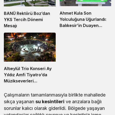
Ahmet Kula Son
BANÜ Rektörü Boz’dan
Yolculuğuna Uğurlandı:
YKS Tercih Dönemi
Balıkesir’in Duayen
Mesajı
Sanayicisi Defnedildi
Altıeylül Trio Konseri Ay
Yıldız Amfi Tiyatro’da
Müzikseverleri
Buluşturdu
Çalışmaların tamamlanmasıyla birlikte mahallede
sıkça yaşanan
su kesintileri
ve arızalara bağlı
sorunlar kalıcı olarak giderildi. Bölgede yaşayan
vatandaşlar sağlıklı çevreye ve kesintisiz içme