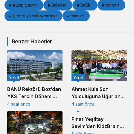
# altyapı yatırımı
# Balıkesir
# BASKİ
# edremit
# içme suyu hattı yenileme
# manset
Benzer Haberler
Yerel
Yerel
Ahmet Kula Son
BANÜ Rektörü Boz’dan
Yolculuğuna Uğurlandı:
YKS Tercih Dönemi
Balıkesir’in Duayen
Mesajı
4 saat önce
4 saat önce
Yerel
Sanayicisi Defnedildi
Pınar Yeşiltay
Sevim’den KidzBrain
Vizyonu
5 gün önce