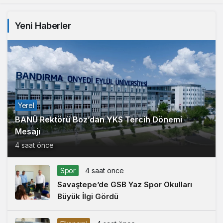
Yeni Haberler
Yerel
BANÜ Rektörü Boz’dan YKS Tercih Dönemi
Mesajı
4 saat önce
Spor
4 saat önce
Savaştepe’de GSB Yaz Spor Okulları
Büyük İlgi Gördü