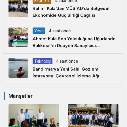
Ekonomi
4 saat önce
Rahmi Kula’dan MÜSİAD’da Bölgesel
Ekonomide Güç Birliği Çağrısı
Yerel
4 saat önce
Ahmet Kula Son Yolculuğuna Uğurlandı:
Balıkesir’in Duayen Sanayicisi
Defnedildi
Teknoloji
4 saat önce
Bandırma’ya Yeni Sahil Gözlem
İstasyonu: Çevresel İzleme Ağı
Marmara’ya Uzandı
Manşetler