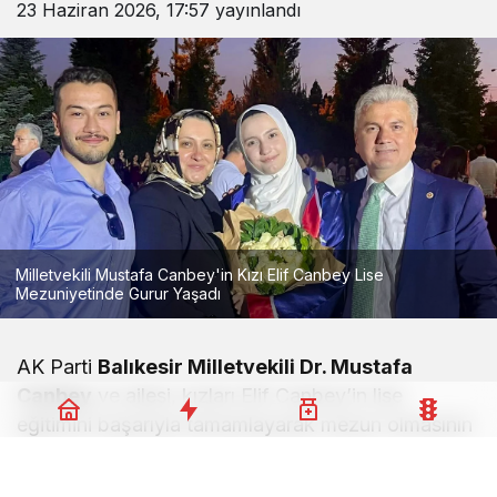
23 Haziran 2026, 17:57
yayınlandı
Milletvekili Mustafa Canbey'in Kızı Elif Canbey Lise
Mezuniyetinde Gurur Yaşadı
AK Parti
Balıkesir Milletvekili Dr. Mustafa
Canbey
ve ailesi, kızları Elif Canbey’in lise
eğitimini başarıyla tamamlayarak mezun olmasının
büyük mutluluğunu ve gururunu yaşadı. Özel Sınav
Koleji bünyesindeki eğitim sürecini başarıyla