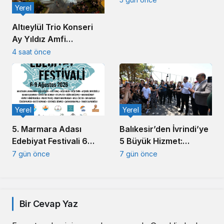
Yerel
Altıeylül Trio Konseri
Ay Yıldız Amfi
Tiyatro’da
4 saat önce
Müzikseverleri
Buluşturdu
Yerel
Yerel
5. Marmara Adası
Balıkesir’den İvrindi’ye
Edebiyat Festivali 6
5 Büyük Hizmet:
Ağustos’ta başlıyor
Akın’dan Toplu Açılış
7 gün önce
7 gün önce
Töreni
Bir Cevap Yaz