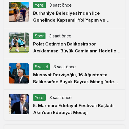
Yerel
3 saat önce
Burhaniye Belediyesi’nden İlçe
Genelinde Kapsamlı Yol Yapım ve
Onarım Çalışması
Spor
3 saat önce
Polat Çetin’den Balıkesirspor
Açıklaması: ‘Büyük Camiaların Hedefleri
Büyüktür’
Siyaset
3 saat önce
Müsavat Dervişoğlu, 16 Ağustos’ta
Balıkesir’de Büyük Bayrak Mitingi’nde
Konuşacak
Yerel
3 saat önce
5. Marmara Edebiyat Festivali Başladı:
Akın’dan Edebiyat Mesajı