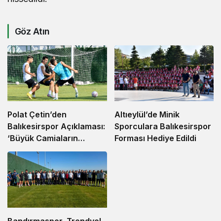
Göz Atın
Altıeylül’de Minik
Polat Çetin’den
Sporculara Balıkesirspor
Balıkesirspor Açıklaması:
Forması Hediye Edildi
‘Büyük Camiaların
Hedefleri Büyüktür’
Bandırmaspor, Trendyol