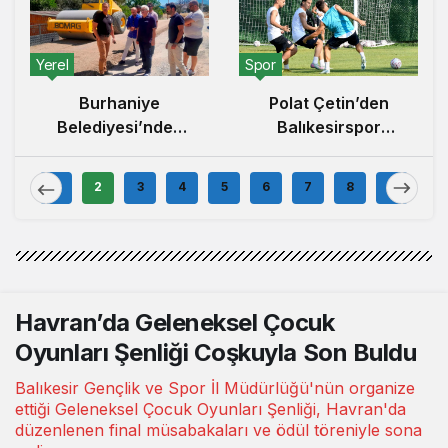
Siyaset
el
Spor
Burhaniye
Polat Çetin’den
Der
Belediyesi’nden
Balıkesirspor
A
İlçe Genelinde
Açıklaması: ‘Büyük
Balık
Kapsamlı Yol
Camiaların
Bayra
1
2
3
4
5
6
7
8
9
apım ve Onarım
Hedefleri
K
Çalışması
Büyüktür’
Havran’da Geleneksel Çocuk
Oyunları Şenliği Coşkuyla Son Buldu
Balıkesir Gençlik ve Spor İl Müdürlüğü'nün organize
ettiği Geleneksel Çocuk Oyunları Şenliği, Havran'da
düzenlenen final müsabakaları ve ödül töreniyle sona