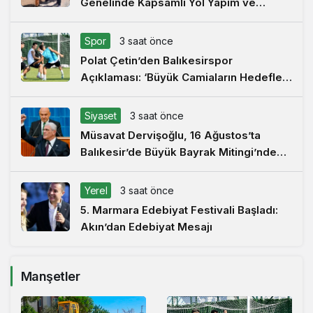
Genelinde Kapsamlı Yol Yapım ve
Onarım Çalışması
Spor
3 saat önce
Polat Çetin’den Balıkesirspor
Açıklaması: ‘Büyük Camiaların Hedefleri
Büyüktür’
Siyaset
3 saat önce
Müsavat Dervişoğlu, 16 Ağustos’ta
Balıkesir’de Büyük Bayrak Mitingi’nde
Konuşacak
Yerel
3 saat önce
5. Marmara Edebiyat Festivali Başladı:
Akın’dan Edebiyat Mesajı
Manşetler