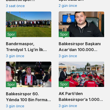
Balıkesirspor Forması
Açıklaması: ‘Büyük
2 gün önce
3 saat önce
Hediye Edildi
Camiaların Hedefleri
Büyüktür’
Spor
Spor
Balıkesirspor Başkanı
Bandırmaspor,
Acar’dan 100.000
Trendyol 1. Lig’in İlk
Forma Kampanyası
Haftasında
3 gün önce
3 gün önce
Açıklaması
İstanbulspor’u
Ağırlamaya
Hazırlanıyor
Spor
Spor
AK Parti’den
Balıkesirspor 60.
Balıkesirspor’a 1.000
Yılında 100 Bin Forma
Forma Desteği
Kampanyası Başlattı
3 gün önce
3 gün önce