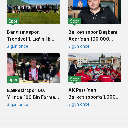
Büyüktür’
Spor
Spor
Balıkesirspor Başkanı
Bandırmaspor,
Acar’dan 100.000
Trendyol 1. Lig’in İlk
Forma Kampanyası
Haftasında
3 gün önce
3 gün önce
Açıklaması
İstanbulspor’u
Ağırlamaya
Hazırlanıyor
Spor
Spor
AK Parti’den
Balıkesirspor 60.
Balıkesirspor’a 1.000
Yılında 100 Bin Forma
Forma Desteği
Kampanyası Başlattı
3 gün önce
3 gün önce