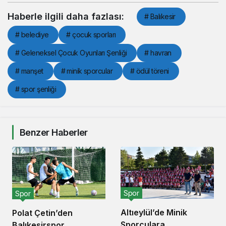
Haberle ilgili daha fazlası:
# Balıkesir
# belediye
# çocuk sporları
# Geleneksel Çocuk Oyunları Şenliği
# havran
# manşet
# minik sporcular
# ödül töreni
# spor şenliği
Benzer Haberler
Spor
Spor
Altıeylül’de Minik
Polat Çetin’den
Sporculara
Balıkesirspor