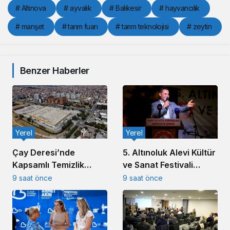
# Altınova
# ayvalık
# Balıkesir
# hayvancılık
# manşet
# tarım fuarı
# tarım teknolojisi
# zeytin
Benzer Haberler
Yerel
Yerel
5. Altınoluk Alevi Kültür
Çay Deresi’nde
ve Sanat Festivali
Kapsamlı Temizlik
Başladı
Çalışması Başlatıldı
9 saat önce
9 saat önce