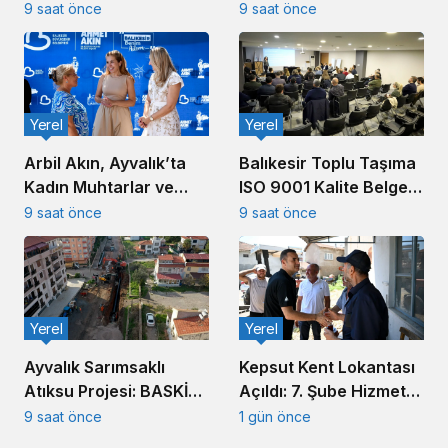
Başladı
Çalışması Başlatıldı
9 saat önce
9 saat önce
Yerel
Yerel
Arbil Akın, Ayvalık’ta
Balıkesir Toplu Taşıma
Kadın Muhtarlar ve
ISO 9001 Kalite Belgesi
Muhtar Eşleriyle
Aldı
9 saat önce
9 saat önce
Buluştu
Yerel
Yerel
Ayvalık Sarımsaklı
Kepsut Kent Lokantası
Atıksu Projesi: BASKİ
Açıldı: 7. Şube Hizmete
Altyapıda Hız Kesmiyor
Girdi
9 saat önce
1 gün önce