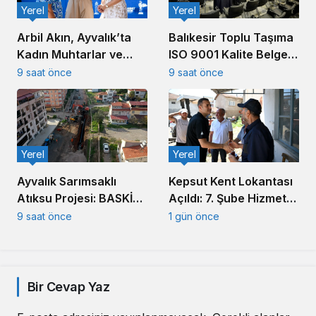
Yerel
Yerel
Arbil Akın, Ayvalık’ta
Balıkesir Toplu Taşıma
Kadın Muhtarlar ve
ISO 9001 Kalite Belgesi
Muhtar Eşleriyle
Aldı
9 saat önce
9 saat önce
Buluştu
Yerel
Yerel
Ayvalık Sarımsaklı
Kepsut Kent Lokantası
Atıksu Projesi: BASKİ
Açıldı: 7. Şube Hizmete
Altyapıda Hız Kesmiyor
Girdi
9 saat önce
1 gün önce
Bir Cevap Yaz