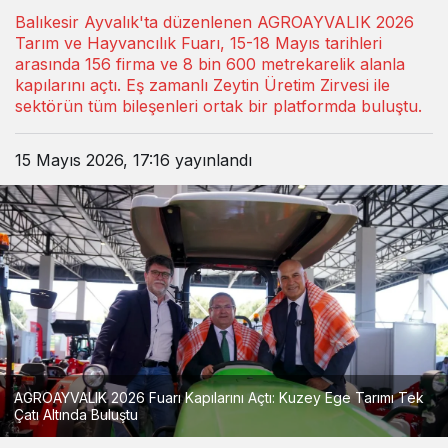
Balıkesir Ayvalık'ta düzenlenen AGROAYVALIK 2026
Tarım ve Hayvancılık Fuarı, 15-18 Mayıs tarihleri
arasında 156 firma ve 8 bin 600 metrekarelik alanla
kapılarını açtı. Eş zamanlı Zeytin Üretim Zirvesi ile
sektörün tüm bileşenleri ortak bir platformda buluştu.
15 Mayıs 2026, 17:16
yayınlandı
AGROAYVALIK 2026 Fuarı Kapılarını Açtı: Kuzey Ege Tarımı Tek
Çatı Altında Buluştu