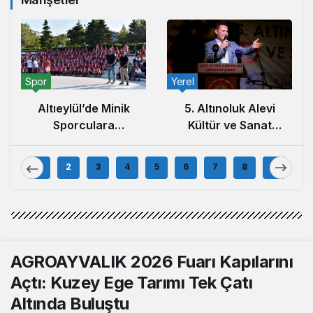
Spor
Yerel
Altıeylül’de Minik
5. Altınoluk Alevi
Sporculara
Kültür ve Sanat
Balıkesirspor
Festivali Başladı
Forması Hediye
1
2
3
4
5
6
7
8
9
Edildi
AGROAYVALIK 2026 Fuarı Kapılarını
Açtı: Kuzey Ege Tarımı Tek Çatı
Altında Buluştu