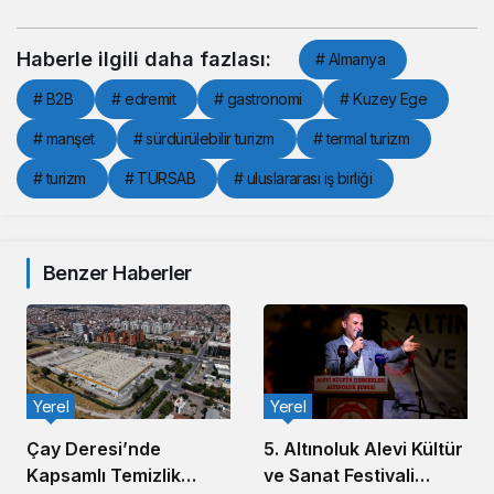
Haberle ilgili daha fazlası:
# Almanya
# B2B
# edremit
# gastronomi
# Kuzey Ege
# manşet
# sürdürülebilir turizm
# termal turizm
# turizm
# TÜRSAB
# uluslararası iş birliği
Benzer Haberler
Yerel
Yerel
5. Altınoluk Alevi Kültür
Çay Deresi’nde
ve Sanat Festivali
Kapsamlı Temizlik