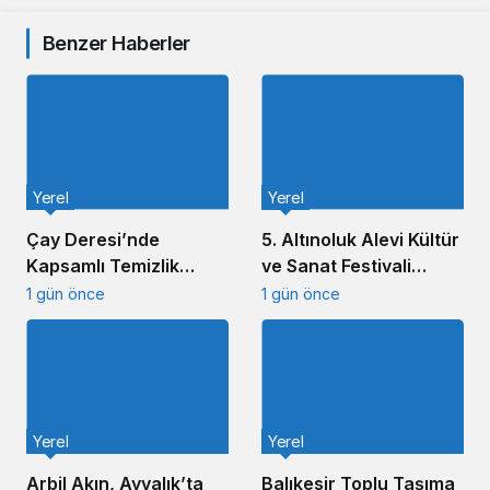
Benzer Haberler
Yerel
Yerel
Çay Deresi’nde
5. Altınoluk Alevi Kültür
Kapsamlı Temizlik
ve Sanat Festivali
Çalışması Başlatıldı
Başladı
1 gün önce
1 gün önce
Yerel
Yerel
Arbil Akın, Ayvalık’ta
Balıkesir Toplu Taşıma