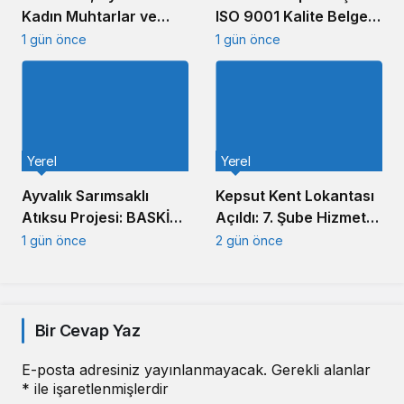
Kadın Muhtarlar ve
ISO 9001 Kalite Belgesi
Muhtar Eşleriyle
Aldı
1 gün önce
1 gün önce
Buluştu
Yerel
Yerel
Ayvalık Sarımsaklı
Kepsut Kent Lokantası
Atıksu Projesi: BASKİ
Açıldı: 7. Şube Hizmete
Altyapıda Hız Kesmiyor
Girdi
1 gün önce
2 gün önce
Bir Cevap Yaz
E-posta adresiniz yayınlanmayacak.
Gerekli alanlar
*
ile işaretlenmişlerdir