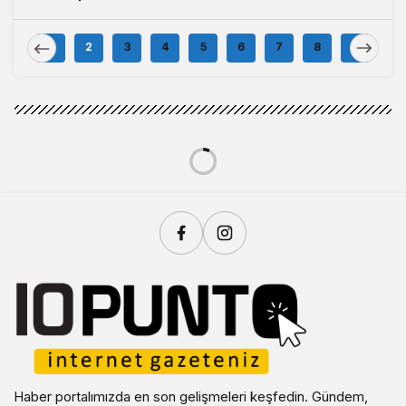
Balıkesirspor
Festivali Başladı
Forması Hediye
1
2
3
4
5
6
7
8
9
Edildi
Haber portalımızda en son gelişmeleri keşfedin. Gündem,