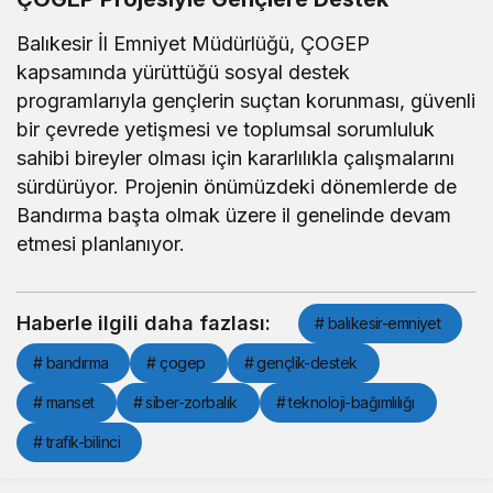
Balıkesir İl Emniyet Müdürlüğü, ÇOGEP
kapsamında yürüttüğü sosyal destek
programlarıyla gençlerin suçtan korunması, güvenli
bir çevrede yetişmesi ve toplumsal sorumluluk
sahibi bireyler olması için kararlılıkla çalışmalarını
sürdürüyor. Projenin önümüzdeki dönemlerde de
Bandırma başta olmak üzere il genelinde devam
etmesi planlanıyor.
Haberle ilgili daha fazlası:
# balıkesir-emniyet
# bandırma
# çogep
# gençlik-destek
# manset
# siber-zorbalık
# teknoloji-bağımlılığı
# trafik-bilinci