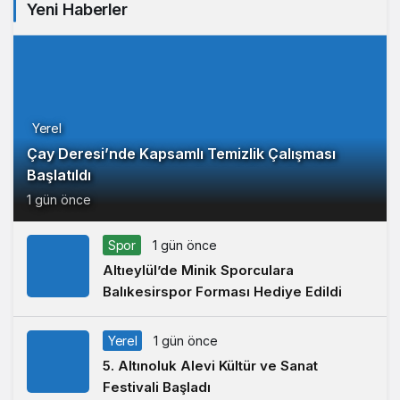
Yeni Haberler
Yerel
Çay Deresi’nde Kapsamlı Temizlik Çalışması
Başlatıldı
1 gün önce
Spor
1 gün önce
Altıeylül’de Minik Sporculara
Balıkesirspor Forması Hediye Edildi
Yerel
1 gün önce
5. Altınoluk Alevi Kültür ve Sanat
Festivali Başladı