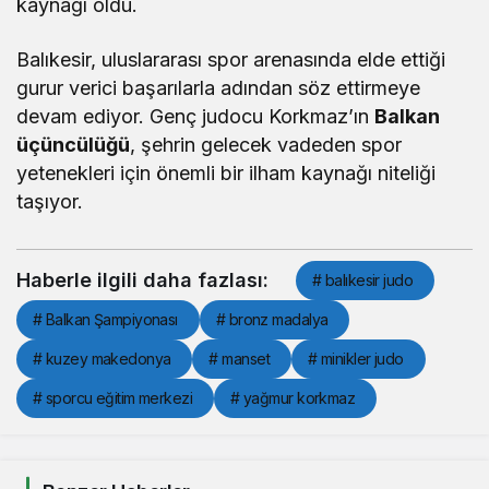
kaynağı oldu.
Balıkesir, uluslararası spor arenasında elde ettiği
gurur verici başarılarla adından söz ettirmeye
devam ediyor. Genç judocu Korkmaz’ın
Balkan
üçüncülüğü
, şehrin gelecek vadeden spor
yetenekleri için önemli bir ilham kaynağı niteliği
taşıyor.
Haberle ilgili daha fazlası:
# balıkesir judo
# Balkan Şampiyonası
# bronz madalya
# kuzey makedonya
# manset
# minikler judo
# sporcu eğitim merkezi
# yağmur korkmaz