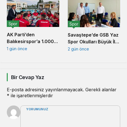
Spor
Spor
AK Parti’den
Savaştepe’de GSB Yaz
Balıkesirspor’a 1.000
Spor Okulları Büyük İlgi
Forma Desteği
Gördü
1 gün önce
2 gün önce
Bir Cevap Yaz
E-posta adresiniz yayınlanmayacak.
Gerekli alanlar
*
ile işaretlenmişlerdir
YORUMUNUZ