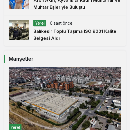
Arbil Akın, Ayvalık’ta Kadın Muhtarlar ve
Muhtar Eşleriyle Buluştu
Yerel
6 saat önce
Balıkesir Toplu Taşıma ISO 9001 Kalite
Belgesi Aldı
Manşetler
Yerel