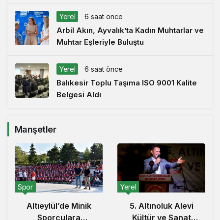
Yerel
6 saat önce
Arbil Akın, Ayvalık’ta Kadın Muhtarlar ve
Muhtar Eşleriyle Buluştu
Yerel
6 saat önce
Balıkesir Toplu Taşıma ISO 9001 Kalite
Belgesi Aldı
Manşetler
Yerel
Yerel
Arbil Akın,
nik
5. Altınoluk Alevi
Ayvalık’ta Kadın
Kültür ve Sanat