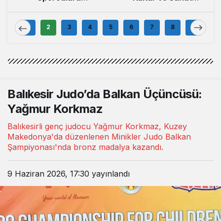
Muhtarlar ve
r
Festivali Başladı
Muhtar Eşleriyle
ye
Buluştu
1
2
3
4
5
6
7
8
9
Balıkesir Judo’da Balkan Üçüncüsü:
Yağmur Korkmaz
Balıkesirli genç judocu Yağmur Korkmaz, Kuzey
Makedonya'da düzenlenen Minikler Judo Balkan
Şampiyonası'nda bronz madalya kazandı.
9 Haziran 2026, 17:30
yayınlandı