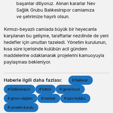
başarılar diliyoruz. Alınan kararlar Nev
Sağlık Grubu Balıkesirspor camiamıza
ve şehrimize hayırlı olsun.
Kırmızı-beyazlı camiada büyük bir heyecanla
karşılanan bu gelişme, taraftarlar nezdinde de yeni
hedefler için umutları tazeledi. Yönetim kurulunun,
kısa süre içerisinde kulübün acil gündem
maddelerine odaklanarak projelerini kamuoyuyla
paylaşması bekleniyor.
Haberle ilgili daha fazlası:
# Balıkesir
# Balıkesirspor
# futbol
# genel kurul
# görev-dağılımı
# manset
# spor-kulübü
# yönetim-kurulu