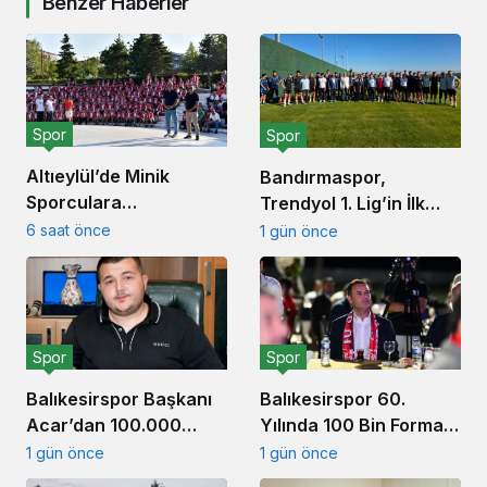
Benzer Haberler
Spor
Spor
Altıeylül’de Minik
Bandırmaspor,
Sporculara
Trendyol 1. Lig’in İlk
Balıkesirspor Forması
Haftasında
6 saat önce
1 gün önce
Hediye Edildi
İstanbulspor’u
Ağırlamaya
Hazırlanıyor
Spor
Spor
Balıkesirspor Başkanı
Balıkesirspor 60.
Acar’dan 100.000
Yılında 100 Bin Forma
Forma Kampanyası
Kampanyası Başlattı
1 gün önce
1 gün önce
Açıklaması