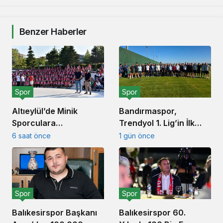
Benzer Haberler
Spor
Spor
Altıeylül’de Minik
Bandırmaspor,
Sporculara
Trendyol 1. Lig’in İlk
Balıkesirspor Forması
Haftasında
6 saat önce
1 gün önce
Hediye Edildi
İstanbulspor’u
Ağırlamaya
Hazırlanıyor
Spor
Spor
Balıkesirspor Başkanı
Balıkesirspor 60.