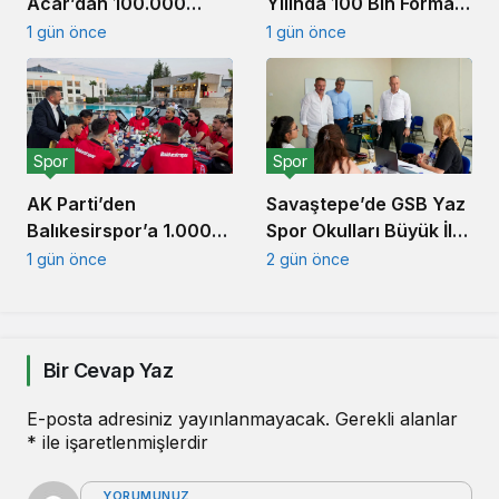
Acar’dan 100.000
Yılında 100 Bin Forma
Forma Kampanyası
Kampanyası Başlattı
1 gün önce
1 gün önce
Açıklaması
Spor
Spor
AK Parti’den
Savaştepe’de GSB Yaz
Balıkesirspor’a 1.000
Spor Okulları Büyük İlgi
Forma Desteği
Gördü
1 gün önce
2 gün önce
Bir Cevap Yaz
E-posta adresiniz yayınlanmayacak.
Gerekli alanlar
*
ile işaretlenmişlerdir
YORUMUNUZ