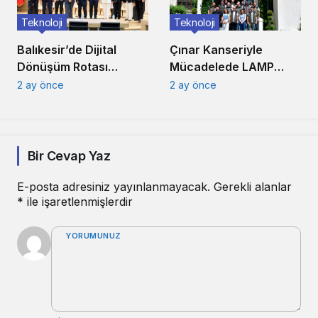
Teknoloji
Teknoloji
Balıkesir’de Dijital
Çınar Kanseriyle
Dönüşüm Rotası
Mücadelede LAMP
Programı Başarıyla
Teknolojisi Eğitimi
2 ay önce
2 ay önce
Tamamlandı
Bir Cevap Yaz
E-posta adresiniz yayınlanmayacak.
Gerekli alanlar
*
ile işaretlenmişlerdir
YORUMUNUZ