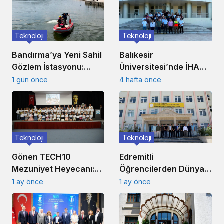
Teknoloji
Teknoloji
Balıkesir
Bandırma’ya Yeni Sahil
Üniversitesi’nde İHA
Gözlem İstasyonu:
Destekli Haritalama
Çevresel İzleme Ağı
4 hafta önce
1 gün önce
Eğitimi Başladı
Marmara’ya Uzandı
Teknoloji
Teknoloji
Gönen TECH10
Edremitli
Mezuniyet Heyecanı:
Öğrencilerden Dünya
288 Öğrenci Sertifika
Birinciliği: İHA Takımı
1 ay önce
1 ay önce
Aldı
Zirvede