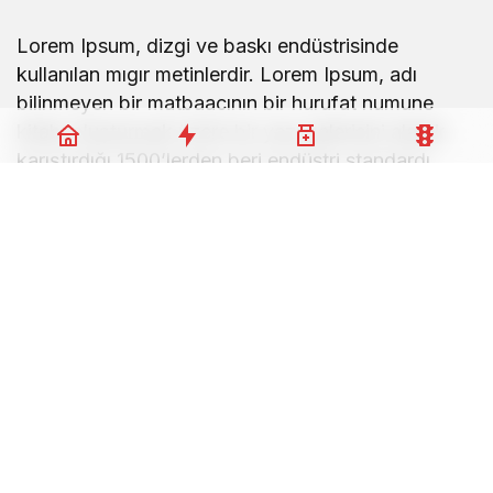
Lorem Ipsum, dizgi ve baskı endüstrisinde
kullanılan mıgır metinlerdir. Lorem Ipsum, adı
bilinmeyen bir matbaacının bir hurufat numune
kitabı oluşturmak üzere bir yazı galerisini alarak
karıştırdığı 1500’lerden beri endüstri standardı
sahte metinler olarak kullanılmıştır. Beşyüz yıl
boyunca varlığını sürdürmekle kalmamış, aynı
zamanda pek değişmeden elektronik dizgiye de
sıçramıştır. 1960’larda Lorem Ipsum pasajları da
içeren Letraset yapraklarının yayınlanması ile ve
yakın zamanda Aldus PageMaker gibi Lorem
Ipsum sürümleri içeren masaüstü yayıncılık
yazılımları ile popüler olmuştur.
<iframe width=’640′ height=’400′
src=’https://hohofot.elhighlights.com/embed/oNK