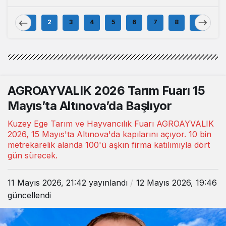
Festivali Başladı
Muhtar Eşleriyle
Buluştu
1
2
3
4
5
6
7
8
9
AGROAYVALIK 2026 Tarım Fuarı 15
Mayıs’ta Altınova’da Başlıyor
Kuzey Ege Tarım ve Hayvancılık Fuarı AGROAYVALIK
2026, 15 Mayıs'ta Altınova'da kapılarını açıyor. 10 bin
metrekarelik alanda 100'ü aşkın firma katılımıyla dört
gün sürecek.
11 Mayıs 2026, 21:42
yayınlandı
12 Mayıs 2026, 19:46
güncellendi