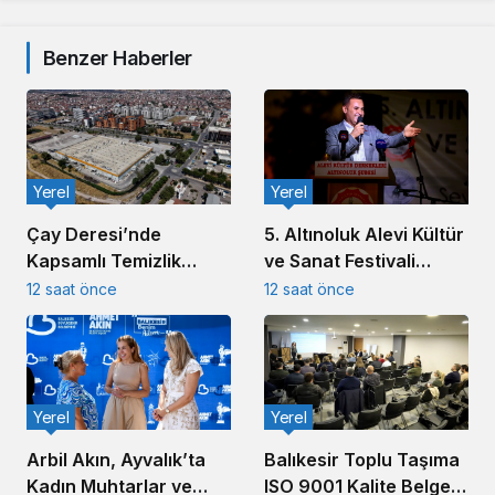
Benzer Haberler
Yerel
Yerel
5. Altınoluk Alevi Kültür
Çay Deresi’nde
ve Sanat Festivali
Kapsamlı Temizlik
Başladı
Çalışması Başlatıldı
12 saat önce
12 saat önce
Yerel
Yerel
Arbil Akın, Ayvalık’ta
Balıkesir Toplu Taşıma
Kadın Muhtarlar ve
ISO 9001 Kalite Belgesi