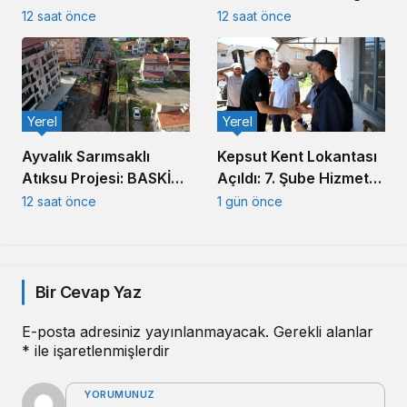
Muhtar Eşleriyle
Aldı
12 saat önce
12 saat önce
Buluştu
Yerel
Yerel
Ayvalık Sarımsaklı
Kepsut Kent Lokantası
Atıksu Projesi: BASKİ
Açıldı: 7. Şube Hizmete
Altyapıda Hız Kesmiyor
Girdi
12 saat önce
1 gün önce
Bir Cevap Yaz
E-posta adresiniz yayınlanmayacak.
Gerekli alanlar
*
ile işaretlenmişlerdir
YORUMUNUZ