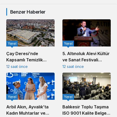
Benzer Haberler
Yerel
Yerel
5. Altınoluk Alevi Kültür
Çay Deresi’nde
ve Sanat Festivali
Kapsamlı Temizlik
Başladı
Çalışması Başlatıldı
12 saat önce
12 saat önce
Yerel
Yerel
Arbil Akın, Ayvalık’ta
Balıkesir Toplu Taşıma
Kadın Muhtarlar ve
ISO 9001 Kalite Belgesi