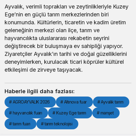
Ayvalık, verimli toprakları ve zeytinlikleriyle Kuzey
Ege’nin en güçlü tarım merkezlerinden biri
konumunda. Kültürlerin, ticaretin ve kadim üretim
geleneğinin merkezi olan ilçe, tarım ve
hayvancılıkta uluslararası rekabetin seyrini
değiştirecek bir buluşmaya ev sahipliği yapıyor.
Ziyaretçiler Ayvalık’ın tarihi ve doğal güzelliklerini
deneyimlerken, kurulacak ticari köprüler kültürel
etkileşimi de zirveye taşıyacak.
Haberle ilgili daha fazlası:
# AGROAYVALIK 2026
# Altınova fuar
# Ayvalık tarım
# hayvancılık fuarı
# Kuzey Ege tarım
# manşet
# tarım fuarı
# tarım teknolojisi