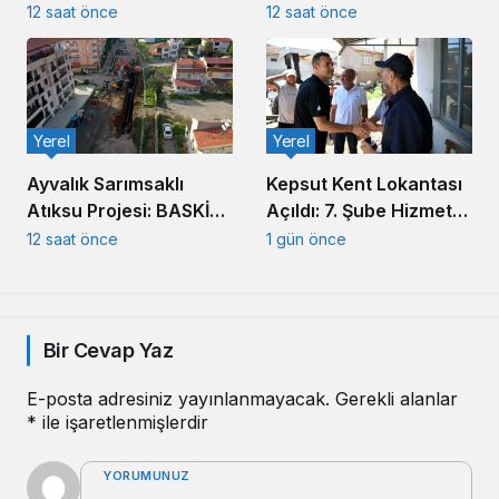
Muhtar Eşleriyle
Aldı
12 saat önce
12 saat önce
Buluştu
Yerel
Yerel
Ayvalık Sarımsaklı
Kepsut Kent Lokantası
Atıksu Projesi: BASKİ
Açıldı: 7. Şube Hizmete
Altyapıda Hız Kesmiyor
Girdi
12 saat önce
1 gün önce
Bir Cevap Yaz
E-posta adresiniz yayınlanmayacak.
Gerekli alanlar
*
ile işaretlenmişlerdir
YORUMUNUZ