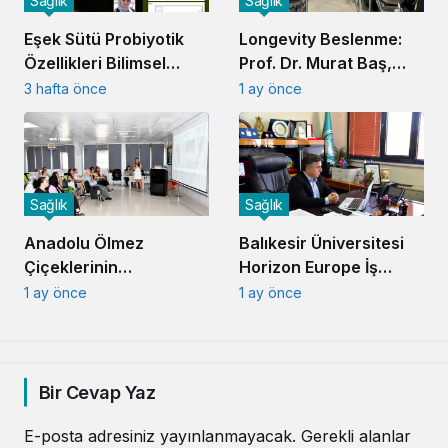
Sağlık
Sağlık
Eşek Sütü Probiyotik
Longevity Beslenme:
Özellikleri Bilimsel
Prof. Dr. Murat Baş,
Olarak Kanıtlandı
Sağlıklı Yaşlanmanın
3 hafta önce
1 ay önce
Sırlarını Anlattı
Sağlık
Sağlık
Anadolu Ölmez
Balıkesir Üniversitesi
Çiçeklerinin
Horizon Europe İş
Kozmesotik Potansiyeli
Birliğinde Söz Sahibi
1 ay önce
1 ay önce
BAÇEM’de Konuşuldu
Oluyor
Bir Cevap Yaz
E-posta adresiniz yayınlanmayacak.
Gerekli alanlar