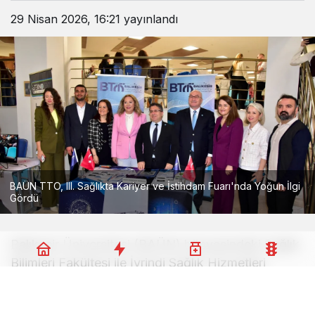
29 Nisan 2026, 16:21
yayınlandı
BAÜN TTO, III. Sağlıkta Kariyer ve İstihdam Fuarı'nda Yoğun İlgi
Gördü
Balıkesir Üniversitesi (BAÜN) bünyesindeki Sağlık
Bilimleri Fakültesi ile İvrindi Sağlık Hizmetleri
Meslek Yüksekokulu’nun ortaklaşa düzenlediği III.
Sağlıkta Kariyer ve İstihdam Fuarı, Atatürk Kongre