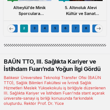
Altıeylül’de Minik
5. Altınoluk Alevi
Sporculara
Kültür ve Sanat
Balıkesirspor
Festivali Başladı
Forması Hediye
1
2
3
4
5
6
7
8
9
Edildi
BAÜN TTO, III. Sağlıkta Kariyer ve
İstihdam Fuarı’nda Yoğun İlgi Gördü
Balıkesir Üniversitesi Teknoloji Transfer Ofisi (BAÜN
TTO), Sağlık Bilimleri Fakültesi ve İvrindi Sağlık
Hizmetleri Meslek Yüksekokulu iş birliğiyle düzenlenen
III. Sağlıkta Kariyer ve İstihdam Fuarı'nda stant açarak
üniversite-sanayi iş birliği konusunda farkındalık
oluşturdu. Rektör Prof. Dr. Yüce