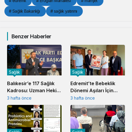
# edremit
# Eroğlan Mahallesi
# manşet
# Sağlık Bakanlığı
# sağlık yatırımı
Benzer Haberler
Sağlık
Sağlık
Balıkesir’e 117 Sağlık
Edremit’te Bebeklik
Kadrosu: Uzman Hekim
Dönemi Aşıları İçin
ve Personel Atandı
Farkındalık Seferberliği
3 hafta önce
3 hafta önce