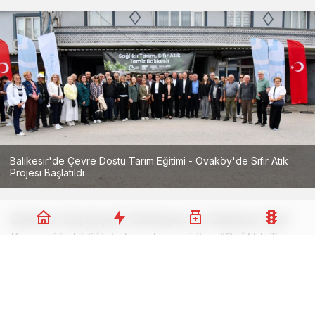
Balıkesir'de Çevre Dostu Tarım Eğitimi - Ovaköy'de Sıfır Atık
Projesi Başlatıldı
Balıkesir Büyükşehir Belediyesi ve Balıkesir Kent
Konseyi iş birliğiyle hayata geçirilen “Sağlıklı Tarım
Sıfır Atık Temiz Balıkesir Projesi” kapsamında
kırsal mahallelerde çevre bilinci artırılıyor. 14 Mayıs
Dünya Çiftçiler Günü’nde Altıeylül Ovaköy
Mahallesi’nde başlatılan proje ile üreticilere doğru