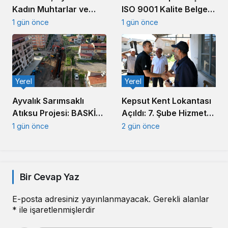
Kadın Muhtarlar ve
ISO 9001 Kalite Belgesi
Muhtar Eşleriyle
Aldı
1 gün önce
1 gün önce
Buluştu
Yerel
Yerel
Ayvalık Sarımsaklı
Kepsut Kent Lokantası
Atıksu Projesi: BASKİ
Açıldı: 7. Şube Hizmete
Altyapıda Hız Kesmiyor
Girdi
1 gün önce
2 gün önce
Bir Cevap Yaz
E-posta adresiniz yayınlanmayacak.
Gerekli alanlar
*
ile işaretlenmişlerdir