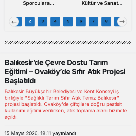
Sporculara
Kültür ve Sanat
Balıkesirspor
Festivali Başladı
Forması Hediye
1
2
3
4
5
6
7
8
9
Edildi
Balıkesir’de Çevre Dostu Tarım
Eğitimi – Ovaköy’de Sıfır Atık Projesi
Başlatıldı
Balıkesir Büyükşehir Belediyesi ve Kent Konseyi iş
birliğiyle "Sağlıklı Tarım Sıfır Atık Temiz Balıkesir"
projesi başlatıldı. Ovaköy'de çiftçilere doğru pestisit
kullanımı eğitimi verilirken, atık toplama alanı hizmete
açıldı.
15 Mayıs 2026, 18:11
yayınlandı