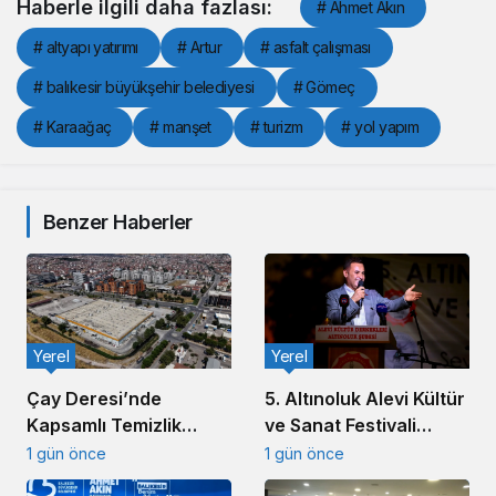
Haberle ilgili daha fazlası:
# Ahmet Akın
# altyapı yatırımı
# Artur
# asfalt çalışması
# balıkesir büyükşehir belediyesi
# Gömeç
# Karaağaç
# manşet
# turizm
# yol yapım
Benzer Haberler
Yerel
Yerel
5. Altınoluk Alevi Kültür
Çay Deresi’nde
ve Sanat Festivali
Kapsamlı Temizlik
Başladı
Çalışması Başlatıldı
1 gün önce
1 gün önce