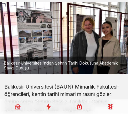
Balıkesir Üniversitesi'nden Şehrin Tarihi Dokusuna Akademik
Saygı Duruşu
Balıkesir Üniversitesi (BAÜN) Mimarlık Fakültesi
öğrencileri, kentin tarihi mimari mirasını gözler
önüne seren ‘Şehrin Sessiz Tanıkları: Camiler,
Şadırvan ve Saat Kulesi’ sergisini açtı.
Serginin açılış törenine Rektör Prof. Dr. Yücel