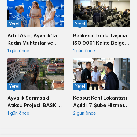
Yerel
Yerel
Arbil Akın, Ayvalık’ta
Balıkesir Toplu Taşıma
Kadın Muhtarlar ve
ISO 9001 Kalite Belgesi
Muhtar Eşleriyle
Aldı
1 gün önce
1 gün önce
Buluştu
Yerel
Yerel
Ayvalık Sarımsaklı
Kepsut Kent Lokantası
Atıksu Projesi: BASKİ
Açıldı: 7. Şube Hizmete
Altyapıda Hız Kesmiyor
Girdi
1 gün önce
2 gün önce