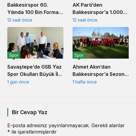
AK Parti’den
Balıkesirspor 60.
Balıkesirspor’a 1.000
Yılında 100 Bin Forma
Forma Desteği
Kampanyası Başlattı
12 saat önce
12 saat önce
Spor
Spor
Savaştepe’de GSB Yaz
Ahmet Akın’dan
Spor Okulları Büyük İlgi
Balıkesirspor’a Sezon
Gördü
Öncesi Moral Ziyareti
1 gün önce
1 hafta önce
Bir Cevap Yaz
E-posta adresiniz yayınlanmayacak.
Gerekli alanlar
*
ile işaretlenmişlerdir