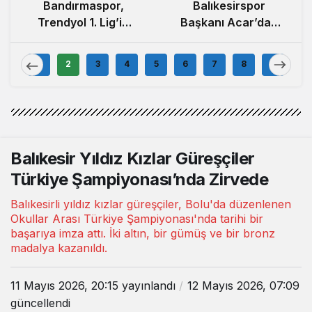
Balıkesirspor
Bandırmaspor,
Başkanı Acar’dan
Trendyol 1. Lig’in
100.000 Forma
İlk Haftasında
Kampanyası
İstanbulspor’u
1
2
3
4
5
6
7
8
9
Açıklaması
Ağırlamaya
Hazırlanıyor
Balıkesir Yıldız Kızlar Güreşçiler
Türkiye Şampiyonası’nda Zirvede
Balıkesirli yıldız kızlar güreşçiler, Bolu'da düzenlenen
Okullar Arası Türkiye Şampiyonası'nda tarihi bir
başarıya imza attı. İki altın, bir gümüş ve bir bronz
madalya kazanıldı.
11 Mayıs 2026, 20:15
yayınlandı
12 Mayıs 2026, 07:09
güncellendi