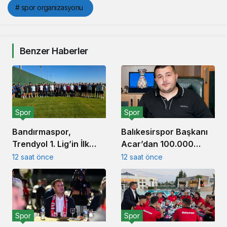
# spor organizasyonu
Benzer Haberler
Spor
Spor
Balıkesirspor Başkanı
Bandırmaspor,
Acar’dan 100.000
Trendyol 1. Lig’in İlk
Forma Kampanyası
Haftasında
12 saat önce
12 saat önce
Açıklaması
İstanbulspor’u
Ağırlamaya
Hazırlanıyor
Spor
Spor