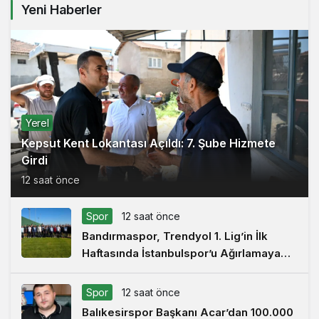
Yeni Haberler
Yerel
Kepsut Kent Lokantası Açıldı: 7. Şube Hizmete
Girdi
12 saat önce
Spor
12 saat önce
Bandırmaspor, Trendyol 1. Lig’in İlk
Haftasında İstanbulspor’u Ağırlamaya
Hazırlanıyor
Spor
12 saat önce
Balıkesirspor Başkanı Acar’dan 100.000