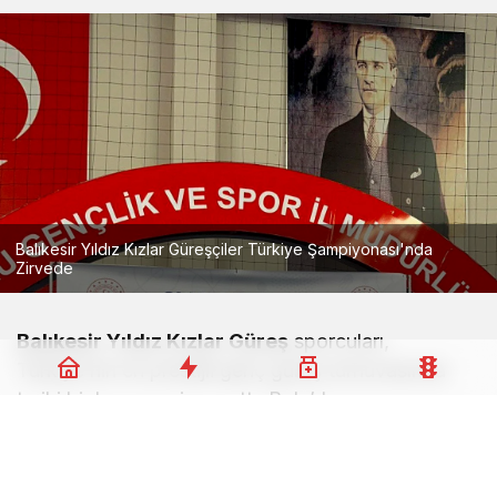
Balıkesir Yıldız Kızlar Güreşçiler Türkiye Şampiyonası'nda
Zirvede
Balıkesir Yıldız Kızlar Güreş
sporcuları,
Türkiye’nin en prestijli genç güreş turnuvasında
tarihi bir başarıya imza attı. Bolu’da
gerçekleştirilen Okullar Arası Yıldız Kızlar Güreş
Türkiye Şampiyonası’nda Balıkesir kafilesi, dört
madalya ile döndü.