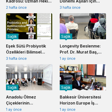
Kadrosu: Uzman Hekim
Dönemi Aşıları İçin
ve Personel Atandı
Farkındalık Seferberliği
2 hafta önce
3 hafta önce
Sağlık
Sağlık
Eşek Sütü Probiyotik
Longevity Beslenme:
Özellikleri Bilimsel
Prof. Dr. Murat Baş,
Olarak Kanıtlandı
Sağlıklı Yaşlanmanın
3 hafta önce
1 ay önce
Sırlarını Anlattı
Sağlık
Sağlık
Anadolu Ölmez
Balıkesir Üniversitesi
Çiçeklerinin
Horizon Europe İş
Kozmesotik Potansiyeli
Birliğinde Söz Sahibi
1 ay önce
1 ay önce