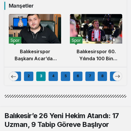
Manşetler
Spor
Spor
Balıkesirspor
Balıkesirspor 60.
Başkanı Acar’dan
Yılında 100 Bin
100.000 Forma
Forma
Kampanyası
Kampanyası
1
2
3
4
5
6
7
8
9
Açıklaması
Başlattı
Balıkesir’e 26 Yeni Hekim Atandı: 17
Uzman, 9 Tabip Göreve Başlıyor