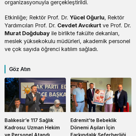
organizasyonuyla gerçekleştirildi.
Etkinliğe; Rektör Prof. Dr.
Yücel Oğurlu
, Rektör
Yardımcıları Prof. Dr.
Cevdet Avcıkurt
ve Prof. Dr.
Murat Doğdubay
ile birlikte fakülte dekanları,
meslek yüksekokulu müdürleri, akademik personel
ve çok sayıda öğrenci katılım sağladı.
Göz Atın
Balıkesir’e 117 Sağlık
Edremit’te Bebeklik
Kadrosu: Uzman Hekim
Dönemi Aşıları İçin
ve Personel Atandı
Farkındalık Seferberliği