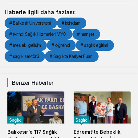
Haberle ilgili daha fazlası:
# Balıkesir Üniversitesi
# istihdam
# İvrindi Sağlık Hizmetleri MYO
# manşet
# mesleki gelişim
# öğrenci
# sağlık eğitimi
# sağlık sektörü
# Sağlıkta Kariyer Fuarı
Benzer Haberler
Sağlık
Sağlık
Balıkesir’e 117 Sağlık
Edremit’te Bebeklik