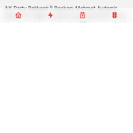
AK Party Balıkesir İl Başkanı Mehmet Aydemir,
Balıkesir’in sağlık altyapısını güçlendirecek önemli
bir gelişmeyi duyurarak, şehre
17’si uzman olmak
üzere toplam 26 yeni hekimin atandığını
açıkladı.
Balıkesir’de Sağlık Kadrosuna Kritik
Takviye
Balıkesir genelinde sağlık hizmetlerinin kalitesini
yükseltmek ve vatandaşların uzman doktora
erişimini kolaylaştırmak amacıyla yapılan bu
atamalar, özellikle randevu yoğunluğunun
yaşandığı branşlarda önemli bir rahatlama
sağlayacak. Yeni hekimler, şehir genelindeki
hastanelerde görevlerine başlayarak sağlık
ordusuna güç katacak.