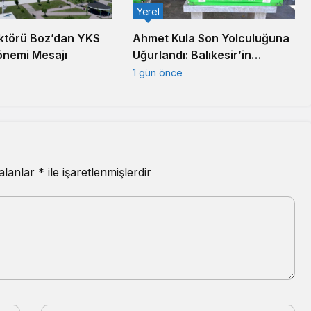
Yerel
Ahmet Kula Son Yolculuğuna
törü Boz’dan YKS
Uğurlandı: Balıkesir’in
önemi Mesajı
Duayen Sanayicisi Defnedildi
1 gün önce
 alanlar
*
ile işaretlenmişlerdir