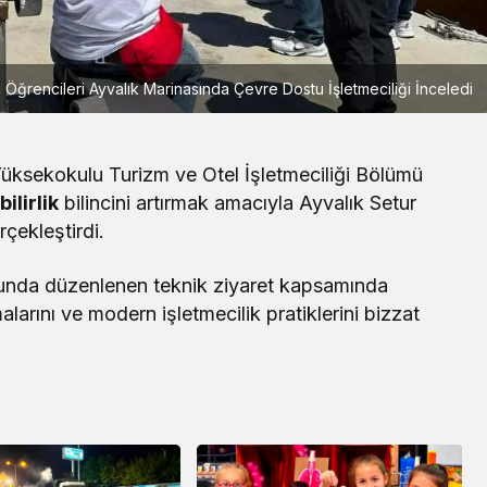
si Öğrencileri Ayvalık Marinasında Çevre Dostu İşletmeciliği İnceledi
Yüksekokulu Turizm ve Otel İşletmeciliği Bölümü
ilirlik
bilincini artırmak amacıyla Ayvalık Setur
çekleştirdi.
nunda düzenlenen teknik ziyaret kapsamında
larını ve modern işletmecilik pratiklerini bizzat
Yerel
Kepsut Kent Lokantası Açıldı: 7.
Şube Hizmete Girdi