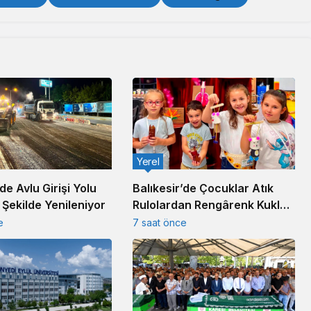
Yerel
Balıkesir’de Çocuklar Atık
’de Avlu Girişi Yolu
Rulolardan Rengârenk Kukla
Şekilde Yenileniyor
Yaptı
7 saat önce
e