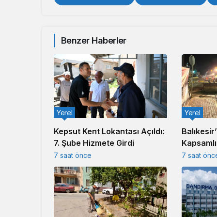
Benzer Haberler
Yerel
Yerel
Kepsut Kent Lokantası Açıldı:
Balıkesir
7. Şube Hizmete Girdi
Kapsamlı 
7 saat önce
7 saat önc