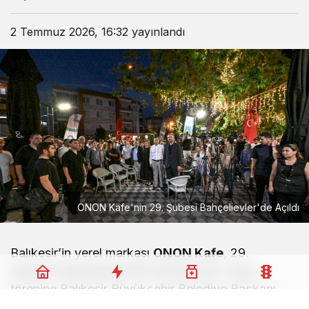
2 Temmuz 2026, 16:32
yayınlandı
ONON Kafe'nin 29. Şubesi Bahçelievler'de Açıldı
Balıkesir’in yerel markası
ONON Kafe
, 29.
şubesini Bahçelievler’de hizmete açtı. Açılış
törenine Balıkesir Büyükşehir Belediye Başkanı
Ahmet Akın ve eşi Arbil Akın katıldı.