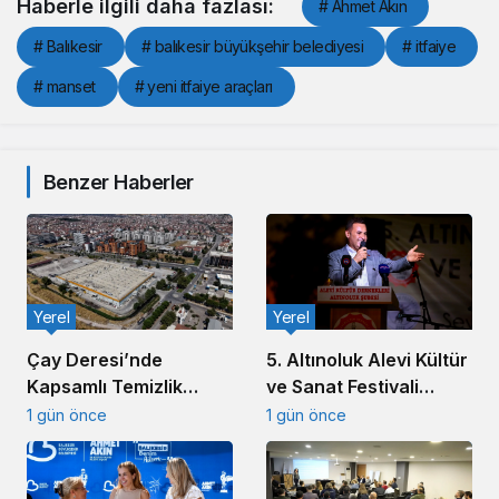
Haberle ilgili daha fazlası:
# Ahmet Akın
# Balıkesir
# balıkesir büyükşehir belediyesi
# itfaiye
# manset
# yeni itfaiye araçları
Benzer Haberler
Yerel
Yerel
5. Altınoluk Alevi Kültür
Çay Deresi’nde
ve Sanat Festivali
Kapsamlı Temizlik
Başladı
Çalışması Başlatıldı
1 gün önce
1 gün önce