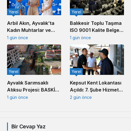
Yerel
Yerel
Arbil Akın, Ayvalık’ta
Balıkesir Toplu Taşıma
Kadın Muhtarlar ve
ISO 9001 Kalite Belgesi
Muhtar Eşleriyle
Aldı
1 gün önce
1 gün önce
Buluştu
Yerel
Yerel
Ayvalık Sarımsaklı
Kepsut Kent Lokantası
Atıksu Projesi: BASKİ
Açıldı: 7. Şube Hizmete
Altyapıda Hız Kesmiyor
Girdi
1 gün önce
2 gün önce
Bir Cevap Yaz