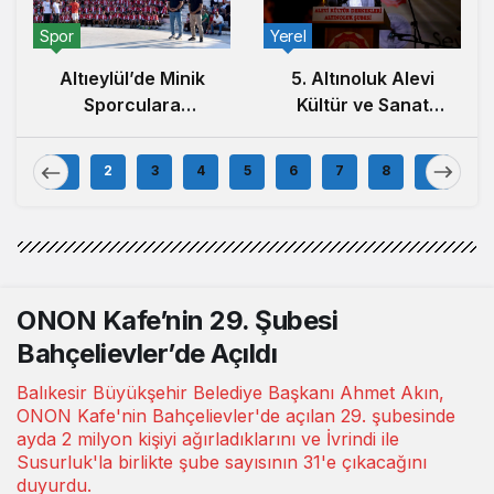
Spor
Yerel
Altıeylül’de Minik
5. Altınoluk Alevi
Sporculara
Kültür ve Sanat
Balıkesirspor
Festivali Başladı
Forması Hediye
1
2
3
4
5
6
7
8
9
Edildi
ONON Kafe’nin 29. Şubesi
Bahçelievler’de Açıldı
Balıkesir Büyükşehir Belediye Başkanı Ahmet Akın,
ONON Kafe'nin Bahçelievler'de açılan 29. şubesinde
ayda 2 milyon kişiyi ağırladıklarını ve İvrindi ile
Susurluk'la birlikte şube sayısının 31'e çıkacağını
duyurdu.