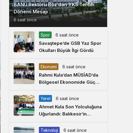
BANÜ Rektörü Boz’dan YKS Tercih
Dönemi Mesajı
6 saat önce
Spor
6 saat önce
Savaştepe’de GSB Yaz Spor
Okulları Büyük İlgi Gördü
Ekonomi
6 saat önce
Rahmi Kula’dan MÜSİAD’da
Bölgesel Ekonomide Güç
Birliği Çağrısı
Yerel
6 saat önce
Ahmet Kula Son Yolculuğuna
Uğurlandı: Balıkesir’in
Duayen Sanayicisi
Defnedildi
Teknoloji
6 saat önce