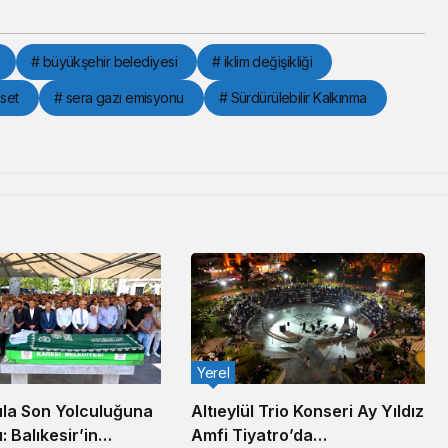
# büyükşehir belediyesi
# iklim değişikliği
set
# sera gazı emisyonu
# Sürdürülebilir Kalkınma
Yerel
la Son Yolculuğuna
Altıeylül Trio Konseri Ay Yıldız
: Balıkesir’in
Amfi Tiyatro’da