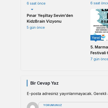
Duayen S
6 saat önc
6 saat önce
Yerel
Pınar Yeşiltay Sevim’den
KidzBrain Vizyonu
5 gün önce
Yerel
5. Marma
Festivali
başlıyor
7 gün önc
Bir Cevap Yaz
E-posta adresiniz yayınlanmayacak.
Gerekli
YORUMUNUZ