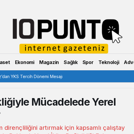
aset
Ekonomi
Magazin
Sağlık
Spor
Teknoloji
Adve
’dan YKS Tercih Dönemi Mesajı
ikliğiyle Mücadelede Yerel
r
m dirençliliğini artırmak için kapsamlı çalıştay