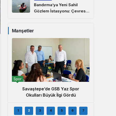
Bandırma’ya Yeni Sahil
Gözlem İstasyonu: Çevresel
İzleme Ağı Marmara’ya
Uzandı
Manşetler
Ekonomi
Spor
Rah
Savaştepe’de GSB Yaz Spor
Bölge
Okulları Büyük İlgi Gördü
1
2
3
4
5
6
7