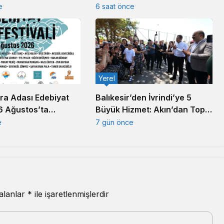
anayicisi Defnedildi
Müzikseverleri Buluşturdu
e
6 saat önce
Yerel
ra Adası Edebiyat
Balıkesir’den İvrindi’ye 5
 6 Ağustos’ta
Büyük Hizmet: Akın’dan Toplu
Açılış Töreni
e
7 gün önce
 alanlar
*
ile işaretlenmişlerdir