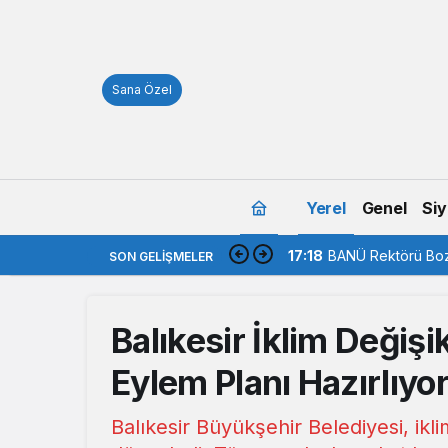
Sana Özel
Yerel
Genel
Siy
17:18
BANÜ Rektörü Boz
SON GELIŞMELER
Balıkesir İklim Değiş
Eylem Planı Hazırlıyo
Balıkesir Büyükşehir Belediyesi, ikli