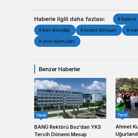
Haberle ilgili daha fazlası:
# Balıkesir
# iklim dirençliliği
# kentsel dönüşüm
# man
# yerel eylem planı
Benzer Haberler
Yerel
Yerel
Ahmet Ku
BANÜ Rektörü Boz’dan YKS
Uğurlandı
Tercih Dönemi Mesajı