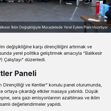
lıkesir İklim Değişikliğiyle Mücadelede Yerel Eylem Planı Hazırlıyor
im değişikliğine karşı dirençliliğini artırmak ve
sunda yerel politika geliştirmek amacıyla “Balıkesir
P) Çalıştayı” düzenledi.
tler Paneli
Yerel
lim Dirençliliği ve Kentler” konulu panel oturumunda,
BANÜ Rektörü Boz’dan YKS
Tercih Dönemi Mesajı
te ortaya çıkardığı etkiler masaya yatırıldı. Düşük
eşme, sera gazı emisyonlarının azaltılması ve iklim
psamlı değerlendirmeler yapıldı.