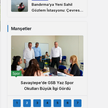
Bandırma’ya Yeni Sahil
Gözlem İstasyonu: Çevresel
İzleme Ağı Marmara’ya
Uzandı
Manşetler
Ekonomi
Spor
Rah
Savaştepe’de GSB Yaz Spor
Bölge
Okulları Büyük İlgi Gördü
1
2
3
4
5
6
7