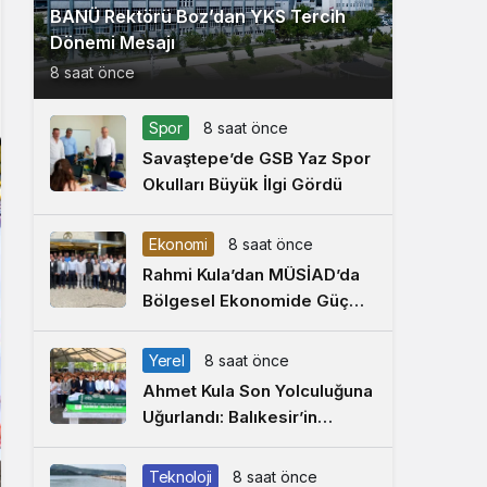
BANÜ Rektörü Boz’dan YKS Tercih
Dönemi Mesajı
8 saat önce
Spor
8 saat önce
Savaştepe’de GSB Yaz Spor
Okulları Büyük İlgi Gördü
Ekonomi
8 saat önce
Rahmi Kula’dan MÜSİAD’da
Bölgesel Ekonomide Güç
Birliği Çağrısı
Yerel
8 saat önce
Ahmet Kula Son Yolculuğuna
Uğurlandı: Balıkesir’in
Duayen Sanayicisi
Defnedildi
Teknoloji
8 saat önce