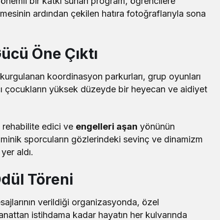
 önemli bir katkı sunan program, öğrencilere
lmesinin ardından çekilen hatıra fotoğraflarıyla sona
Gücü Öne Çıktı
kurgulanan koordinasyon parkurları, grup oyunları
cı çocukların yüksek düzeyde bir heyecan ve aidiyet
 rehabilite edici ve
engelleri aşan
yönünün
, minik sporcuların gözlerindeki sevinç ve dinamizm
yer aldı.
Ödül Töreni
esajlarının verildiği organizasyonda, özel
sanattan istihdama kadar hayatın her kulvarında