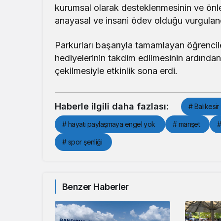
kurumsal olarak desteklenmesinin ve önler
anayasal ve insani ödev olduğu vurgulan
Parkurları başarıyla tamamlayan öğrenciler
hediyelerinin takdim edilmesinin ardından
çekilmesiyle etkinlik sona erdi.
Haberle ilgili daha fazlası:
# Balıkesir
# hayatı paylaşmaya engel yok
# manşet
#
# spor şenliği
Benzer Haberler