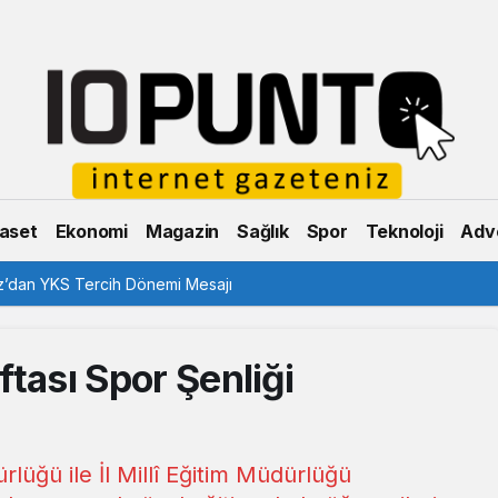
aset
Ekonomi
Magazin
Sağlık
Spor
Teknoloji
Adve
’dan YKS Tercih Dönemi Mesajı
aftası Spor Şenliği
rlüğü ile İl Millî Eğitim Müdürlüğü