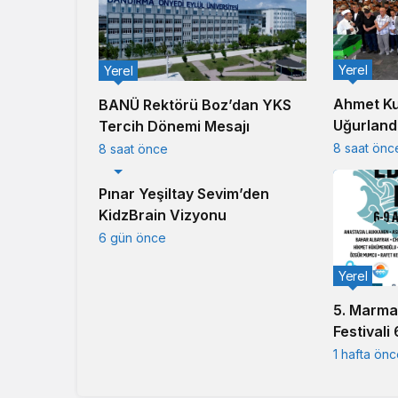
Yerel
Yerel
Ahmet Ku
BANÜ Rektörü Boz’dan YKS
Uğurlandı
Tercih Dönemi Mesajı
Duayen S
8 saat önc
8 saat önce
Yerel
Pınar Yeşiltay Sevim’den
KidzBrain Vizyonu
6 gün önce
Yerel
5. Marma
Festivali
başlıyor
1 hafta ön