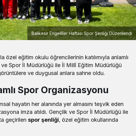
Balıkesir Engelliler Haftası Spor Şenliği Düzenlendi
la özel eğitim okulu öğrencilerinin katılımıyla anlamlı
 ve Spor İl Müdürlüğü ile İl Millî Eğitim Müdürlüğü
görüntülere ve duygusal anlara sahne oldu.
samlı Spor Organizasyonu
Yerel
sal hayatın her alanında yer almasını teşvik eden
BANÜ Rektörü Boz’dan YKS
Tercih Dönemi Mesajı
asyona imza atıldı. Gençlik ve Spor İl Müdürlüğü ile
ata geçirilen
spor şenliği
, özel eğitim okullarında