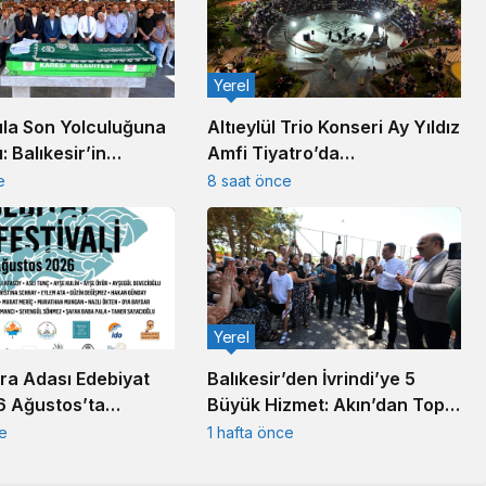
Yerel
la Son Yolculuğuna
Altıeylül Trio Konseri Ay Yıldız
: Balıkesir’in
Amfi Tiyatro’da
anayicisi Defnedildi
Müzikseverleri Buluşturdu
e
8 saat önce
Yerel
ra Adası Edebiyat
Balıkesir’den İvrindi’ye 5
 6 Ağustos’ta
Büyük Hizmet: Akın’dan Toplu
Açılış Töreni
ce
1 hafta önce