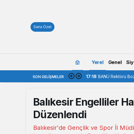
Sana Özel
Yerel
Genel
Siy
17:18
BANÜ Rektörü Boz
SON GELIŞMELER
Balıkesir Engelliler H
Düzenlendi
Balıkesir'de Gençlik ve Spor İl Müdü