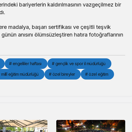
indeki bariyerlerin kaldırılmasının vazgeçilmez bir
dı.
e madalya, başarı sertifikası ve çeşitli teşvik
 günün anısını ölümsüzleştiren hatıra fotoğraflarının
# engelliler haftası
# gençlik ve spor il müdürlüğü
 millî eğitim müdürlüğü
# özel bireyler
# özel eğitim