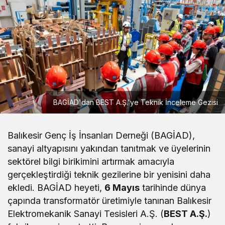
BAGİAD'dan BEST A.Ş.'ye Teknik İnceleme Gezisi
Balıkesir Genç İş İnsanları Derneği (BAGİAD),
sanayi altyapısını yakından tanıtmak ve üyelerinin
sektörel bilgi birikimini artırmak amacıyla
gerçekleştirdiği teknik gezilerine bir yenisini daha
ekledi. BAGİAD heyeti,
6 Mayıs
tarihinde dünya
çapında transformatör üretimiyle tanınan Balıkesir
Elektromekanik Sanayi Tesisleri A.Ş. (
BEST A.Ş.
)