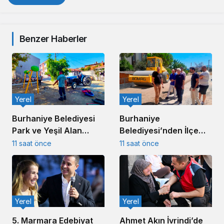
Benzer Haberler
Yerel
Yerel
Burhaniye
Burhaniye Belediyesi
Belediyesi’nden İlçe
Park ve Yeşil Alan
Genelinde Kapsamlı Yol
Bakım Çalışmalarını
11 saat önce
11 saat önce
Yapım ve Onarım
Sürdürüyor
Çalışması
Yerel
Yerel
Ahmet Akın İvrindi’de
5. Marmara Edebiyat