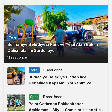
Yerel
Burhaniye Belediyesi Park ve Yeşil Alan Bakım
Çalışmalarını Sürdürüyor
11 saat önce
Yerel
11 saat önce
Burhaniye Belediyesi’nden İlçe
Genelinde Kapsamlı Yol Yapım ve
Onarım Çalışması
Spor
11 saat önce
Polat Çetin’den Balıkesirspor
Açıklaması: ‘Büyük Camiaların Hedefleri