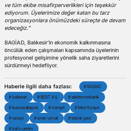
ve tüm ekibe misafirperverlikleri için teşekkür
ediyorum. Üyelerimize değer katan bu tarz
organizasyonlara önümüzdeki süreçte de devam
edeceğiz.”
BAGİAD, Balıkesir’in ekonomik kalkınmasına
öncülük eden çalışmaları kapsamında üyelerinin
profesyonel gelişimine yönelik saha ziyaretlerini
sürdürmeyi hedefliyor.
Haberle ilgili daha fazlası:
# BAGİAD
# balikesir
# BEST A.Ş.
# elektromekanik
# kurumsallaşma
# manşet
# Mert Kurşun
# sanayi
# sinan-yircali
# teknik gezi
# trafo-uretim