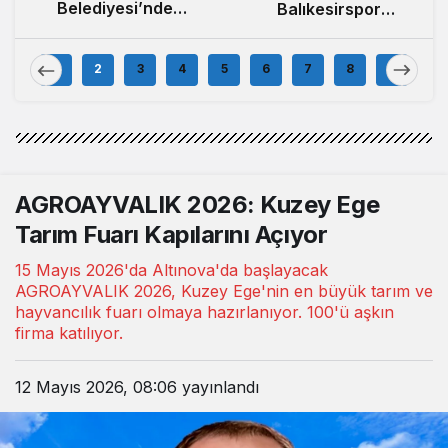
Belediyesi’nden
Balıkesirspor
İlçe Genelinde
Açıklaması: ‘Büyük
Kapsamlı Yol
Camiaların
1
2
3
4
5
6
7
8
9
Yapım ve Onarım
Hedefleri
Çalışması
Büyüktür’
AGROAYVALIK 2026: Kuzey Ege
Tarım Fuarı Kapılarını Açıyor
15 Mayıs 2026'da Altınova'da başlayacak
AGROAYVALIK 2026, Kuzey Ege'nin en büyük tarım ve
hayvancılık fuarı olmaya hazırlanıyor. 100'ü aşkın
firma katılıyor.
12 Mayıs 2026, 08:06
yayınlandı