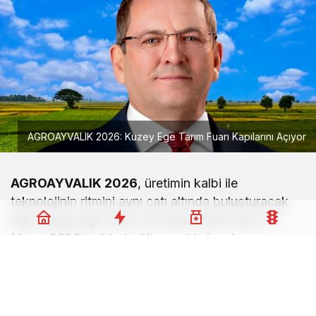
AGROAYVALIK 2026: Kuzey Ege Tarım Fuarı Kapılarını Açıyor
AGROAYVALIK 2026
, üretimin kalbi ile
teknolojinin ritmini aynı çatı altında buluşturacak
olan Kuzey Ege Tarım ve Hayvancılık Fuarı, 15
Mayıs 2026 tarihinde Altınova’da kapılarını
açmaya hazırlanıyor. Bölgesel kalkınmadan ihracat
potansiyeline kadar tarım ve hayvancılığın rotası
bu büyük organizasyonla çizilecek.