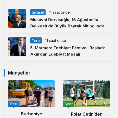
Büyüktür’
Siyaset
11 saat önce
Müsavat Dervişoğlu, 16 Ağustos’ta
Balıkesir’de Büyük Bayrak Mitingi’nde
Konuşacak
Yerel
11 saat önce
5. Marmara Edebiyat Festivali Başladı:
Akın’dan Edebiyat Mesajı
Manşetler
Yerel
Spor
Burhaniye
Polat Çetin’den