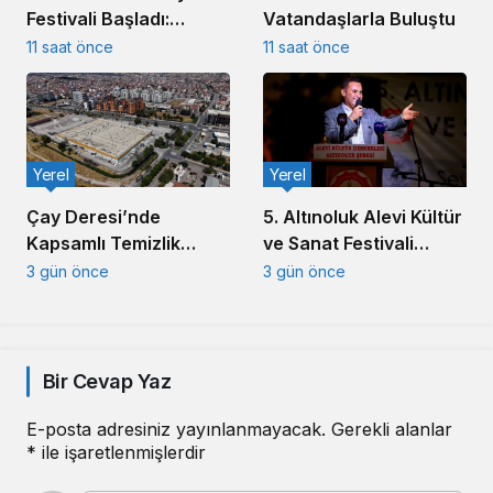
Vatandaşlarla Buluştu
Festivali Başladı:
Akın’dan Edebiyat
11 saat önce
11 saat önce
Mesajı
Yerel
Yerel
5. Altınoluk Alevi Kültür
Çay Deresi’nde
ve Sanat Festivali
Kapsamlı Temizlik
Başladı
Çalışması Başlatıldı
3 gün önce
3 gün önce
Bir Cevap Yaz
E-posta adresiniz yayınlanmayacak.
Gerekli alanlar
*
ile işaretlenmişlerdir