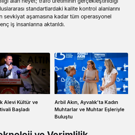
ilgi alan heyet; trafo üretiminin gerçekleştirildiği
uslararası standartlardaki kalite kontrol alanlarını
an sevkiyat aşamasına kadar tüm operasyonel
enç iş insanlarına aktarıldı.
uk Alevi Kültür ve
Arbil Akın, Ayvalık’ta Kadın
ivali Başladı
Muhtarlar ve Muhtar Eşleriyle
Buluştu
noloji ve Verimlilik