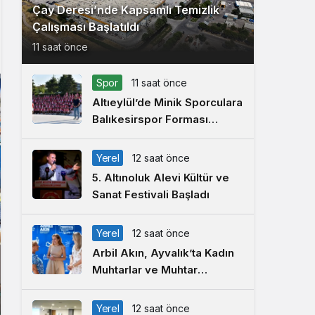
Çay Deresi’nde Kapsamlı Temizlik
Çalışması Başlatıldı
11 saat önce
Spor
11 saat önce
Altıeylül’de Minik Sporculara
Balıkesirspor Forması
Hediye Edildi
Yerel
12 saat önce
5. Altınoluk Alevi Kültür ve
Sanat Festivali Başladı
Yerel
12 saat önce
Arbil Akın, Ayvalık’ta Kadın
Muhtarlar ve Muhtar
Eşleriyle Buluştu
Yerel
12 saat önce