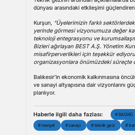
dünyası arasındaki etkileşimi güçlendiren
Kurşun,
“Üyelerimizin farklı sektörlerdeki
yerinde görmesi vizyonumuza değer katı
teknoloji entegrasyonu ve kurumsallaşm
Bizleri ağırlayan BEST A.Ş. Yönetim Kuru
misafirperverlikleri için teşekkür ediyo
organizasyonlara önümüzdeki süreçte 
Balıkesir’in ekonomik kalkınmasına öncü
ve sanayi altyapısına dair vizyonlarını g
planlıyor.
Haberle ilgili daha fazlası:
# BAGİAD
# manşet
# sanayi
# teknik gezi
# tra