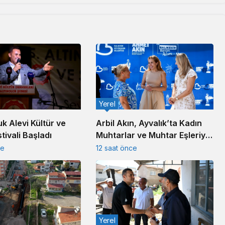
Yerel
uk Alevi Kültür ve
Arbil Akın, Ayvalık’ta Kadın
tivali Başladı
Muhtarlar ve Muhtar Eşleriyle
Buluştu
ce
12 saat önce
Yerel