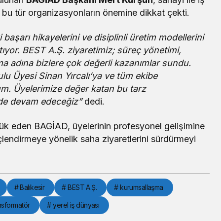
 bu tür organizasyonların önemine dikkat çekti.
 başarı hikayelerini ve disiplinli üretim modellerini
yor. BEST A.Ş. ziyaretimiz; süreç yönetimi,
a adına bizlere çok değerli kazanımlar sundu.
lu Üyesi Sinan Yırcalı’ya ve tüm ekibe
rum. Üyelerimize değer katan bu tarz
de devam edeceğiz”
dedi.
lük eden BAGİAD, üyelerinin profesyonel gelişimine
üçlendirmeye yönelik saha ziyaretlerini sürdürmeyi
# Balıkesir
# BEST A.Ş.
# kurumsallaşma
nsformatör
# yerel iş dünyası