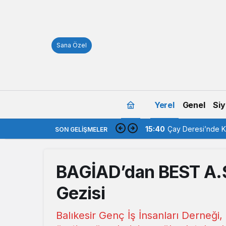
Sana Özel
Yerel
Genel
Siy
15:40
Çay Deresi’nde Ka
SON GELIŞMELER
BAGİAD’dan BEST A.Ş
Gezisi
Balıkesir Genç İş İnsanları Derneği,