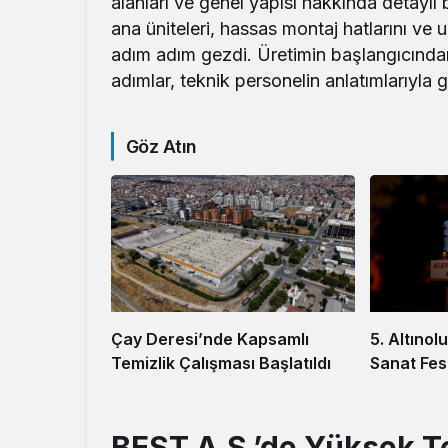
alanları ve genel yapısı hakkında detaylı b
ana üniteleri, hassas montaj hatlarını ve ul
adım adım gezdi. Üretimin başlangıcınd
adımlar, teknik personelin anlatımlarıyla g
Göz Atın
5. Altınol
Çay Deresi’nde Kapsamlı
Sanat Fest
Temizlik Çalışması Başlatıldı
BEST A.Ş.’de Yüksek Tek