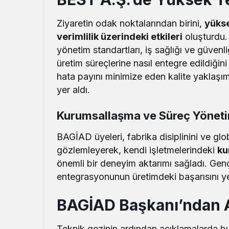
Ziyaretin odak noktalarından birini,
yükse
verimlilik üzerindeki etkileri
oluşturdu. 
yönetim standartları, iş sağlığı ve güvenliği
üretim süreçlerine nasıl entegre edildiğini
hata payını minimize eden kalite yaklaşıml
yer aldı.
Kurumsallaşma ve Süreç Yöneti
BAGİAD üyeleri, fabrika disiplinini ve g
gözlemleyerek, kendi işletmelerindeki
ku
önemli bir deneyim aktarımı sağladı. Genç i
entegrasyonunun üretimdeki başarısını y
BAGİAD Başkanı’ndan 
Teknik gezinin ardından açıklamalarda 