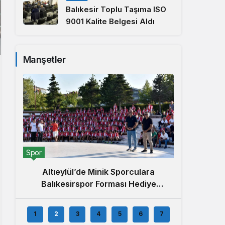
Balıkesir Toplu Taşıma ISO
9001 Kalite Belgesi Aldı
Manşetler
Yerel
Spor
5. Alt
Altıeylül’de Minik Sporculara
Balıkesirspor Forması Hediye
Edildi
1
2
3
4
5
6
7