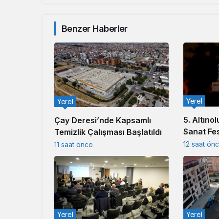
Benzer Haberler
Yerel
Yerel
5. Altınol
Çay Deresi’nde Kapsamlı
Sanat Fes
Temizlik Çalışması Başlatıldı
12 saat ön
11 saat önce
Yerel
Yerel