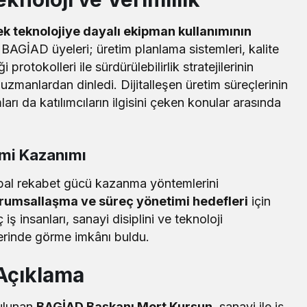
k teknolojiye dayalı ekipman kullanımının
BAGİAD üyeleri; üretim planlama sistemleri, kalite
 protokolleri ile sürdürülebilirlik stratejilerinin
 uzmanlardan dinledi. Dijitalleşen üretim süreçlerinin
arı da katılımcıların ilgisini çeken konular arasında
mi Kazanımı
lobal rekabet gücü kazanma yöntemlerini
rumsallaşma ve süreç yönetimi hedefleri
için
ş insanları, sanayi disiplini ve teknoloji
erinde görme imkânı buldu.
Açıklama
bulunan
BAGİAD Başkanı Mert Kurşun
, sanayi ile iş