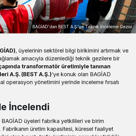
BAGİAD'dan BEST A.Ş.'ye Teknik İnceleme Gezisi
AGİAD)
, üyelerinin sektörel bilgi birikimini artırmak ve
sağlamak amacıyla düzenlediği teknik gezilere bir
çapında transformatör üretimiyle tanınan
eri A.Ş. (BEST A.Ş.)
‘ye konuk olan BAGİAD
al operasyon yönetimini yerinde inceleme fırsatı
Yerel
Çay Deresi’nde Kapsamlı Temizlik
de İncelendi
Çalışması Başlatıldı
BAGİAD üyeleri fabrika yetkilileri ve birim
 Fabrikanın üretim kapasitesi, küresel faaliyet