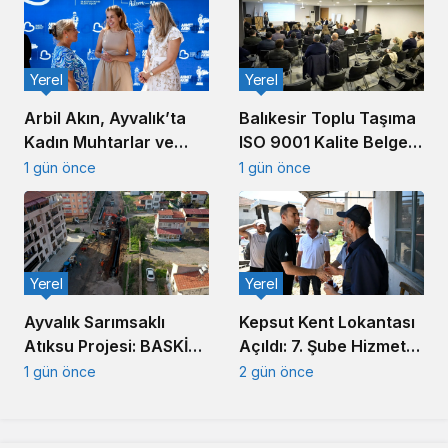
Yerel
Yerel
Arbil Akın, Ayvalık’ta
Balıkesir Toplu Taşıma
Kadın Muhtarlar ve
ISO 9001 Kalite Belgesi
Muhtar Eşleriyle
Aldı
1 gün önce
1 gün önce
Buluştu
Yerel
Yerel
Ayvalık Sarımsaklı
Kepsut Kent Lokantası
Atıksu Projesi: BASKİ
Açıldı: 7. Şube Hizmete
Altyapıda Hız Kesmiyor
Girdi
1 gün önce
2 gün önce