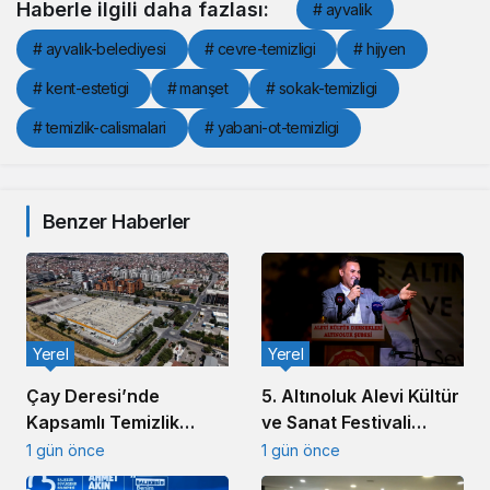
Haberle ilgili daha fazlası:
# ayvalik
# ayvalık-belediyesi
# cevre-temizligi
# hijyen
# kent-estetigi
# manşet
# sokak-temizligi
# temizlik-calismalari
# yabani-ot-temizligi
Benzer Haberler
Yerel
Yerel
5. Altınoluk Alevi Kültür
Çay Deresi’nde
ve Sanat Festivali
Kapsamlı Temizlik
Başladı
Çalışması Başlatıldı
1 gün önce
1 gün önce