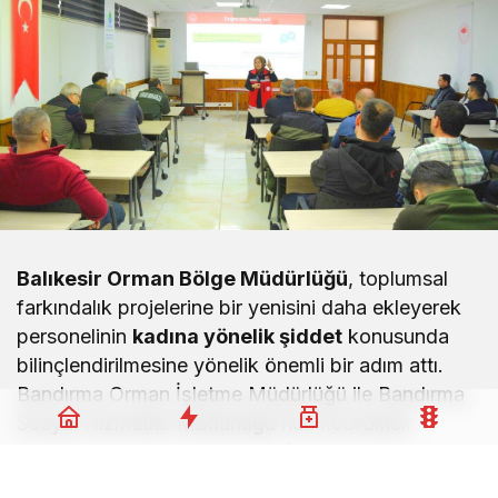
Balıkesir Orman Bölge Müdürlüğü
, toplumsal
farkındalık projelerine bir yenisini daha ekleyerek
personelinin
kadına yönelik şiddet
konusunda
bilinçlendirilmesine yönelik önemli bir adım attı.
Bandırma Orman İşletme Müdürlüğü ile Bandırma
Sosyal Hizmetler Müdürlüğü’nün koordineli
çalışmasıyla “Kadına Yönelik Şiddetle Mücadele
Seminerleri” çerçevesinde özel bir eğitim oturumu