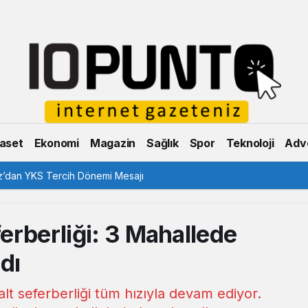
aset
Ekonomi
Magazin
Sağlık
Spor
Teknoloji
Adve
Yaz Spor Okulları Büyük İlgi Gördü
ferberliği: 3 Mahallede
dı
alt seferberliği tüm hızıyla devam ediyor.