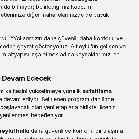
ada bitmiyor; belirlediğimiz kapsamlı
yetlerimize diğer mahallelerimizde de büyük
ürdü: “Yollarımızın daha güvenli, daha konforlu ve
eden gayret gösteriyoruz. Altıeylül’ün gelişen ve
m altyapısı inşa etmek adına kaynaklarımızı en
ye Devam Edecek
şım kalitesini yükseltmeye yönelik
asfaltlama
ye devam ediyor. Belirlenen program dahilinde
aşlayacak olan yeni etaplarla birlikte, ilçenin
 yenilenmesi hedefleniyor.
ıeylül halkı
daha güvenli ve konforlu bir ulaşıma
ışmaları mahalle sakinleri tarafından büyük bir