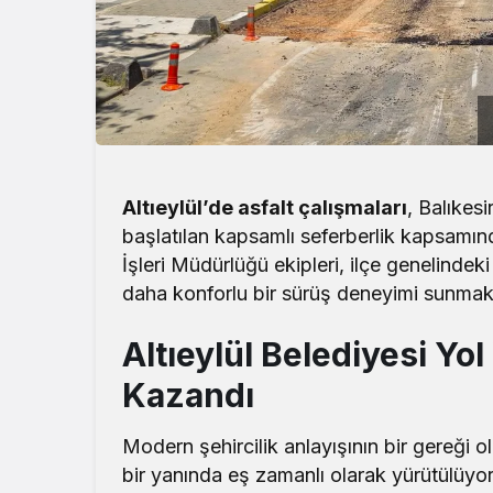
Altıeylül’de asfalt çalışmaları
, Balıkesi
başlatılan kapsamlı seferberlik kapsamınd
İşleri Müdürlüğü ekipleri, ilçe genelinde
daha konforlu bir sürüş deneyimi sunmak
Yerel
Altıeylül Belediyesi Yo
BANÜ Rektörü 
Kazandı
Tercih Döne
Modern şehircilik anlayışının bir gereği ol
bir yanında eş zamanlı olarak yürütülüyor.