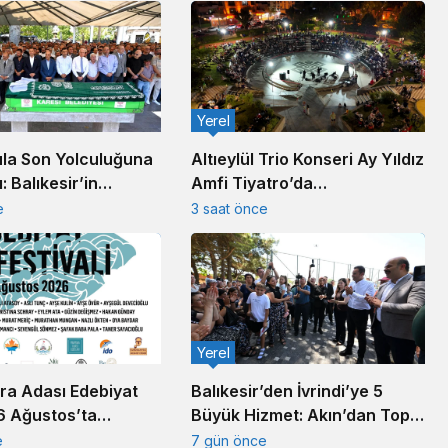
Yerel
la Son Yolculuğuna
Altıeylül Trio Konseri Ay Yıldız
: Balıkesir’in
Amfi Tiyatro’da
anayicisi Defnedildi
Müzikseverleri Buluşturdu
e
3 saat önce
Yerel
ra Adası Edebiyat
Balıkesir’den İvrindi’ye 5
 6 Ağustos’ta
Büyük Hizmet: Akın’dan Toplu
Açılış Töreni
e
7 gün önce