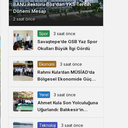
BANÜ Rektörü Boz’dan YKS Tercih
Dönemi Mesajı
2 saat önce
Spor
3 saat önce
Savaştepe’de GSB Yaz Spor
Okulları Büyük İlgi Gördü
Ekonomi
3 saat önce
Rahmi Kula’dan MÜSİAD’da
Bölgesel Ekonomide Güç
Birliği Çağrısı
Yerel
3 saat önce
Ahmet Kula Son Yolculuğuna
Uğurlandı: Balıkesir’in
Duayen Sanayicisi
Defnedildi
Teknoloji
3 saat önce