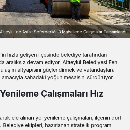
Altıeylül'de Asfalt Seferberliği: 3 Mahallede Çalışmalar Tamamlandı
r’in hızla gelişen ilçesinde belediye tarafından
a aralıksız devam ediyor. Altıeylül Belediyesi Fen
ki ulaşım altyapısını güçlendirmek ve vatandaşlara
 amacıyla sahadaki yoğun mesaisini sürdürüyor.
Spor
l Yenileme Çalışmaları Hız
Savaştepe’de GSB Yaz Spor
Boz’dan YKS
Okulları Büyük İlgi Gördü
mi Mesajı
arak ele alınan yol yenileme çalışmaları, ilçenin dört
 Belediye ekipleri, hazırlanan stratejik program