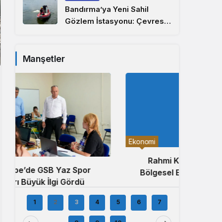
Bandırma’ya Yeni Sahil
Gözlem İstasyonu: Çevresel
İzleme Ağı Marmara’ya
Uzandı
Manşetler
Yerel
Ekonomi
Ahme
Rahmi Kula’dan MÜSİAD’da
Uğurl
Bölgesel Ekonomide Güç Birliği
Çağrısı
1
2
3
4
5
6
7