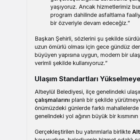
yaşıyoruz. Ancak hizmetlerimiz bur
program dahilinde asfaltlama faali
bir özveriyle devam edeceğiz.”
Başkan Şehirli, sözlerini şu şekilde sürd
uzun ömürlü olması için gece gündüz dem
büyüyen yapısına uygun, modern bir ulaşı
verimli şekilde kullanıyoruz.”
Ulaşım Standartları Yükselme
Altıeylül Belediyesi, ilçe genelindeki ula
çalışmalarını
planlı bir şekilde yürütme
önümüzdeki günlerde farklı mahallelerde b
genelindeki yol ağının büyük bir kısmının
Gerçekleştirilen bu yatırımlarla birlikte
Alt
kavuşurken, belediyenin hizmet odaklı çal