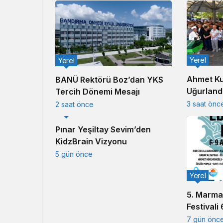
Yerel
Yerel
Ahmet Ku
BANÜ Rektörü Boz’dan YKS
Uğurlandı
Tercih Dönemi Mesajı
Duayen S
3 saat önc
2 saat önce
Yerel
Pınar Yeşiltay Sevim’den
KidzBrain Vizyonu
5 gün önce
Yerel
5. Marma
Festivali
başlıyor
7 gün önc