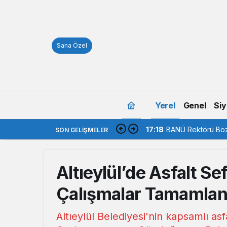
Sana Özel
Yerel
Genel
Siy
17:16
Savaştepe’de GSB 
SON GELIŞMELER
Altıeylül’de Asfalt Se
Çalışmalar Tamamlan
Altıeylül Belediyesi'nin kapsamlı asf