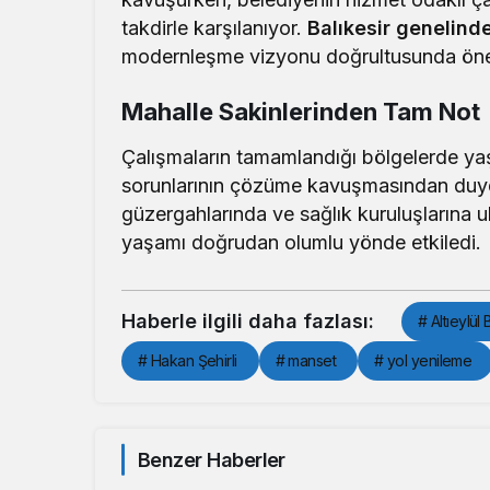
takdirle karşılanıyor.
Balıkesir genelind
modernleşme vizyonu doğrultusunda öneml
Mahalle Sakinlerinden Tam Not
Çalışmaların tamamlandığı bölgelerde yaşa
sorunlarının çözüme kavuşmasından duyduk
güzergahlarında ve sağlık kuruluşlarına u
yaşamı doğrudan olumlu yönde etkiledi.
Haberle ilgili daha fazlası:
# Altıeylül
# Hakan Şehirli
# manset
# yol yenileme
Benzer Haberler