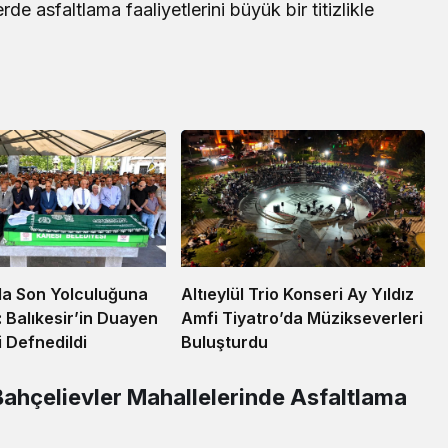
de asfaltlama faaliyetlerini büyük bir titizlikle
la Son Yolculuğuna
Altıeylül Trio Konseri Ay Yıldız
: Balıkesir’in Duayen
Amfi Tiyatro’da Müzikseverleri
i Defnedildi
Buluşturdu
hçelievler Mahallelerinde Asfaltlama