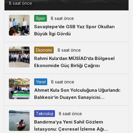
8 saat önce
Spor
8 saat önce
Savaştepe’de GSB Yaz Spor Okulları
Büyük İlgi Gördü
Ekonomi
8 saat önce
Rahmi Kula’dan MÜSİAD’da Bölgesel
Ekonomide Güç Birliği Çağrısı
Yerel
8 saat önce
Ahmet Kula Son Yolculuğuna Uğurlandı:
Balıkesir’in Duayen Sanayicisi
Defnedildi
Teknoloji
8 saat önce
Bandırma’ya Yeni Sahil Gözlem
İstasyonu: Çevresel İzleme Ağı