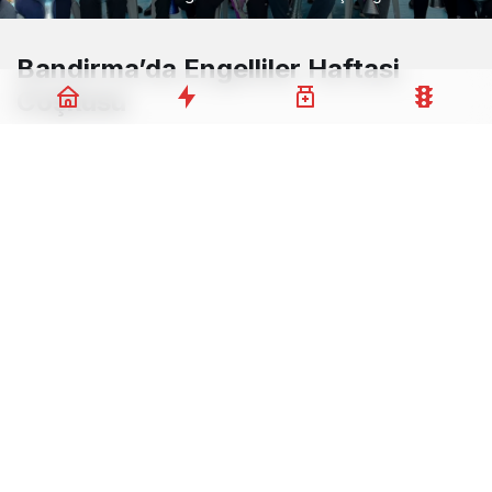
Bandirma’da Engelliler Haftasi
Coşkusu
Balikesir Buyuksehir Belediyesi, Engelliler Haftasi
kapsaminda Bandirma’da buyuk bir Bahar Senligi
duzenledi.
Yeniziraatli Mahallesi
‘nde
gerceklestirilen etkinlige ozel bireyler ve aileleri
yogun katilim gosterdi. Buyuksehir Belediyesi
Bandirma Engelsiz Yasam Merkezi tarafindan
organize edilen senlik, buyuksehir genelinde suren
Engelliler Haftasi etkinliklerinin onemli bir parcasini
olusturuyor.
Engelsiz Balikesir Vizyonu Hayata
Geciriliyor