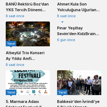
Ahmet Kula Son
BANÜ Rektörü Boz’dan
Yolculuğuna Uğurlandı:
YKS Tercih Dönemi
Balıkesir’in Duayen
Mesajı
8 saat önce
8 saat önce
Yerel
Sanayicisi Defnedildi
Pınar Yeşiltay
Sevim’den KidzBrain
Vizyonu
6 gün önce
Yerel
Altıeylül Trio Konseri
Ay Yıldız Amfi
Tiyatro’da
8 saat önce
Müzikseverleri
Buluşturdu
Yerel
Yerel
5. Marmara Adası
Balıkesir’den İvrindi’ye