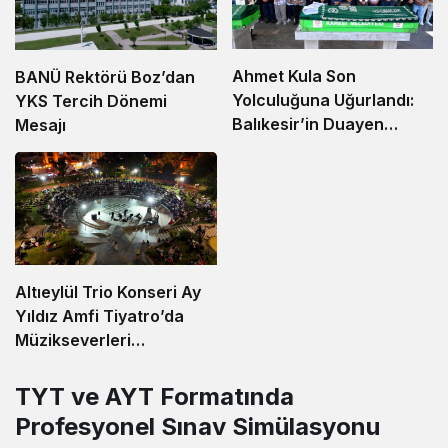
Ahmet Kula Son
BANÜ Rektörü Boz’dan
Yolculuğuna Uğurlandı:
YKS Tercih Dönemi
Balıkesir’in Duayen
Mesajı
Sanayicisi Defnedildi
Altıeylül Trio Konseri Ay
Yıldız Amfi Tiyatro’da
Müzikseverleri
Buluşturdu
TYT ve AYT Formatında
Profesyonel Sınav Simülasyonu