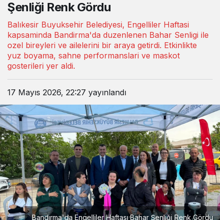
Şenliği Renk Gördu
Balıkesir Buyuksehir Belediyesi, Engelliler Haftasi
kapsaminda Bandirma'da duzenlenen Bahar Senligi ile
ozel bireyleri ve ailelerini bir araya getirdi. Etkinlikte
yuz boyama, sahne performanslari ve maskot
gosterileri yer aldi.
17 Mayıs 2026, 22:27
yayınlandı
Bandırma'da Engelliler Haftası Bahar Şenliği Renk Gördu