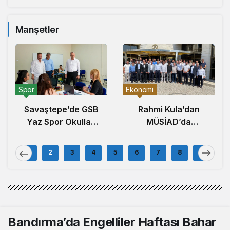
Marmara’ya Uzandı
Manşetler
Spor
Ekonomi
Savaştepe’de GSB
Rahmi Kula’dan
Yaz Spor Okulları
MÜSİAD’da
Büyük İlgi Gördü
Bölgesel
Ekonomide Güç
1
2
3
4
5
6
7
8
9
Birliği Çağrısı
Bandırma’da Engelliler Haftası Bahar