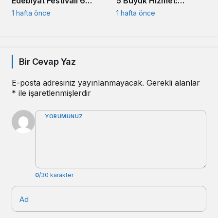
Edebiyat Festivali 6
5 Büyük Hizmet:
Ağustos’ta başlıyor
Akın’dan Toplu Açılış
1 hafta önce
1 hafta önce
Töreni
Bir Cevap Yaz
E-posta adresiniz yayınlanmayacak.
Gerekli alanlar
*
ile işaretlenmişlerdir
YORUMUNUZ
0
/30 karakter
Ad