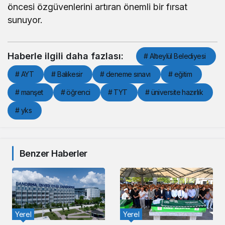
öncesi özgüvenlerini artıran önemli bir fırsat
sunuyor.
Haberle ilgili daha fazlası:
# Altıeylül Belediyesi
# AYT
# Balıkesir
# deneme sınavı
# eğitim
# manşet
# öğrenci
# TYT
# üniversite hazırlık
# yks
Benzer Haberler
Yerel
Yerel