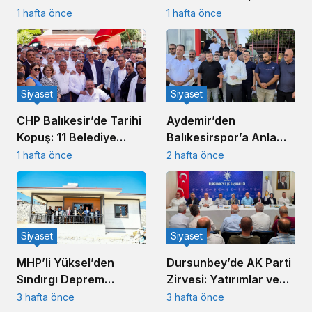
Çağrısı
Muhtar Ziyareti: 4
1 hafta önce
1 hafta önce
Mahalleye Ziyaret
Siyaset
Siyaset
CHP Balıkesir’de Tarihi
Aydemir’den
Kopuş: 11 Belediye
Balıkesirspor’a Anlamlı
Başkanı İstifa Etti
Destek Ziyareti
1 hafta önce
2 hafta önce
Siyaset
Siyaset
MHP’li Yüksel’den
Dursunbey’de AK Parti
Sındırgı Deprem
Zirvesi: Yatırımlar ve
Konutlarına Kritik
Teşkilat Buluşması
3 hafta önce
3 hafta önce