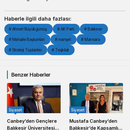
Haberle ilgili daha fazlası:
# Ahmet Büyükgümüş
# AK Parti
# Balıkesir
# Mahalle Başkanları
# manşet
# Marmara
# Strateji Toplantısı
# Teşkilat
Benzer Haberler
Siyaset
Siyaset
Canbey’den Gençlere
Mustafa Canbey’den
Balıkesir Üniversitesi
Balıkesir’de Kapsamlı