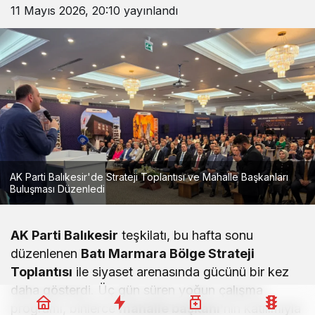
11 Mayıs 2026, 20:10
yayınlandı
AK Parti Balıkesir'de Strateji Toplantısı ve Mahalle Başkanları
Buluşması Düzenledi
AK Parti Balıkesir
teşkilatı, bu hafta sonu
düzenlenen
Batı Marmara Bölge Strateji
Toplantısı
ile siyaset arenasında gücünü bir kez
daha gösterdi. Üç gün süren yoğun çalışma
programı, binlerce
mahalle başkanı
‘nın katılımıyla