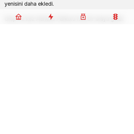
yenisini daha ekledi.
Grup bu kez Aeneas Parkuru’nda bir araya geldi.
Antik mitolojinin efsanevi kahramanından adını
alan parkurda yürüyüş yapan doğaseverler,
Kazdağları’nın eşsiz doğasında unutulmaz anlar
yaşadı.
Göz Atın
5. Altınoluk Alevi Kültür
Çay Deresi’nde Kapsamlı
ve Sanat Festivali Başladı
Temizlik Çalışması