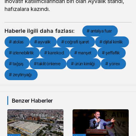
inovatif katılımcılarından biri olan Ayvalık standı,
hafızalara kazındı.
Haberle ilgili daha fazlası:
# antalya fuar
# atolas
# ayvalık
# coğrafi işaret
# dijital kimlik
# izlenebilirlik
# karekod
# manşet
# şeffaflık
# tağşiş
# taklit önleme
# ürün kimliği
# yörex
# zeytinyağı
Benzer Haberler