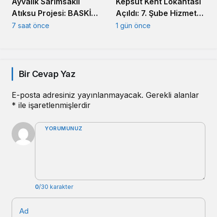
Ayvalık Sarımsaklı
Kepsut Kent Lokantası
Atıksu Projesi: BASKİ
Açıldı: 7. Şube Hizmete
Altyapıda Hız Kesmiyor
Girdi
7 saat önce
1 gün önce
Bir Cevap Yaz
E-posta adresiniz yayınlanmayacak.
Gerekli alanlar
*
ile işaretlenmişlerdir
YORUMUNUZ
0
/30 karakter
Ad