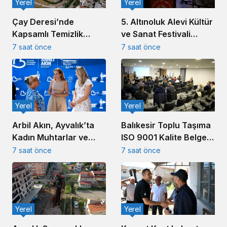
Yerel
Yerel
5. Altınoluk Alevi Kültür
Çay Deresi’nde
ve Sanat Festivali
Kapsamlı Temizlik
Başladı
Çalışması Başlatıldı
7 saat önce
7 saat önce
Yerel
Yerel
Arbil Akın, Ayvalık’ta
Balıkesir Toplu Taşıma
Kadın Muhtarlar ve
ISO 9001 Kalite Belgesi
Muhtar Eşleriyle
Aldı
7 saat önce
7 saat önce
Buluştu
Yerel
Yerel