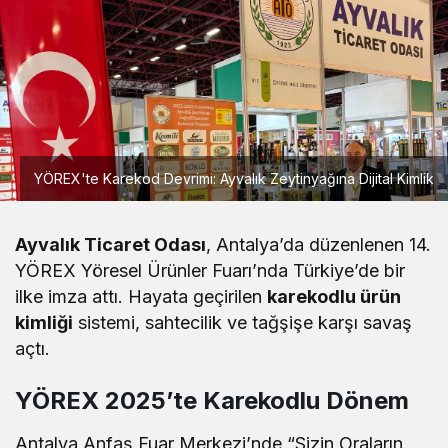
YÖREX'te Karekod Devrimi: Ayvalık Zeytinyağına Dijital Kimlik
Ayvalık Ticaret Odası
, Antalya’da düzenlenen 14.
YÖREX Yöresel Ürünler Fuarı’nda Türkiye’de bir
ilke imza attı. Hayata geçirilen
karekodlu ürün
kimliği
sistemi, sahtecilik ve tağşişe karşı savaş
açtı.
YÖREX 2025’te Karekodlu Dönem
Antalya Anfaş Fuar Merkezi’nde “Sizin Oraların