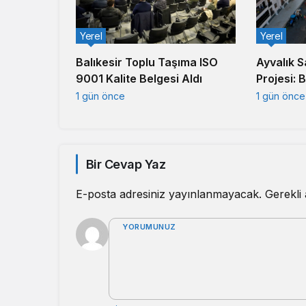
Yerel
Yerel
Balıkesir Toplu Taşıma ISO
Ayvalık S
9001 Kalite Belgesi Aldı
Projesi: 
Kesmiyor
1 gün önce
1 gün önce
Bir Cevap Yaz
E-posta adresiniz yayınlanmayacak.
Gerekli
YORUMUNUZ