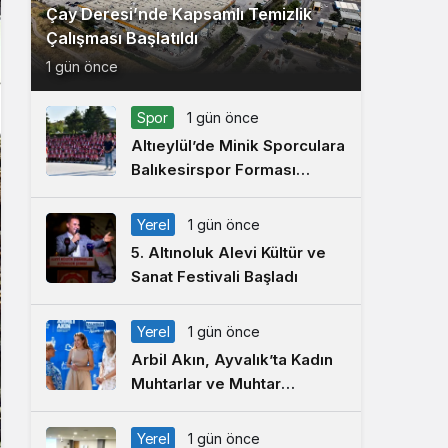
Çay Deresi’nde Kapsamlı Temizlik
Çalışması Başlatıldı
1 gün önce
Spor
1 gün önce
Altıeylül’de Minik Sporculara
Balıkesirspor Forması
Hediye Edildi
Yerel
1 gün önce
5. Altınoluk Alevi Kültür ve
Sanat Festivali Başladı
Yerel
1 gün önce
Arbil Akın, Ayvalık’ta Kadın
Muhtarlar ve Muhtar
Eşleriyle Buluştu
Yerel
1 gün önce