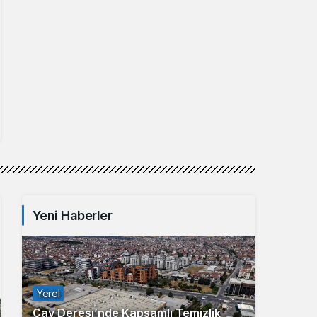
Yeni Haberler
Yerel
Çay Deresi’nde Kapsamlı Temizlik