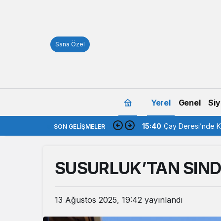
Sana Özel
Yerel
Genel
Siy
15:40
Çay Deresi’nde Ka
SON GELIŞMELER
SUSURLUK’TAN SIND
13 Ağustos 2025, 19:42
yayınlandı