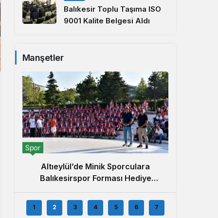
Balıkesir Toplu Taşıma ISO
9001 Kalite Belgesi Aldı
Manşetler
Yerel
Spor
5. Alt
Altıeylül’de Minik Sporculara
Balıkesirspor Forması Hediye
Edildi
1
2
3
4
5
6
7