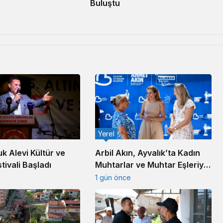
Buluştu
Yerel
uk Alevi Kültür ve
Arbil Akın, Ayvalık’ta Kadın
tivali Başladı
Muhtarlar ve Muhtar Eşleriyle
Buluştu
1 gün önce