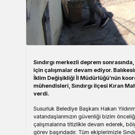
Sındırgı merkezli deprem sonrasında, 
için çalışmalar devam ediyor. Balıkesir 
İklim Değişikliği İl Müdürlüğü’nün ko
mühendisleri, Sındırgı ilçesi Kıran Ma
verdi.
Susurluk Belediye Başkanı Hakan Yıldırı
vatandaşlarımızın güvenliği bizim önceliği
çalışmalarına titizlikle devam ederek, bölg
görev başındadır. Tüm ekiplerimizle Sındı