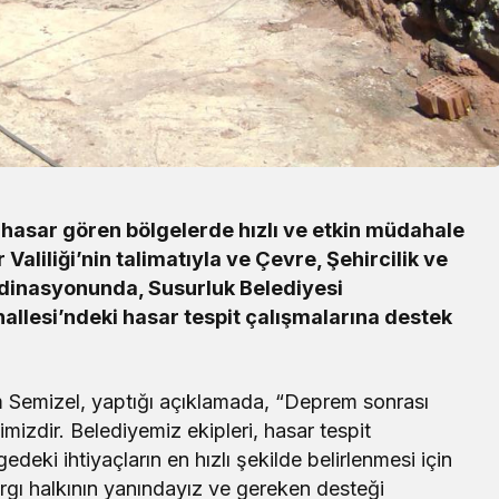
hasar gören bölgelerde hızlı ve etkin müdahale
Valiliği’nin talimatıyla ve Çevre, Şehircilik ve
ordinasyonunda, Susurluk Belediyesi
hallesi’ndeki hasar tespit çalışmalarına destek
Yerel
Çay Deresi’nde Kapsamlı Temizlik
m Semizel, yaptığı açıklamada, “Deprem sonrası
Çalışması Başlatıldı
mizdir. Belediyemiz ekipleri, hasar tespit
edeki ihtiyaçların en hızlı şekilde belirlenmesi için
rgı halkının yanındayız ve gereken desteği