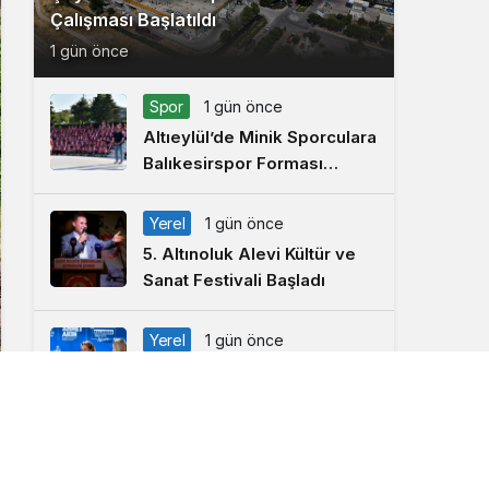
Çalışması Başlatıldı
1 gün önce
Spor
1 gün önce
Altıeylül’de Minik Sporculara
Balıkesirspor Forması
Hediye Edildi
Yerel
1 gün önce
5. Altınoluk Alevi Kültür ve
Sanat Festivali Başladı
Yerel
1 gün önce
Arbil Akın, Ayvalık’ta Kadın
Muhtarlar ve Muhtar
Eşleriyle Buluştu
Yerel
1 gün önce
Balıkesir Toplu Taşıma ISO