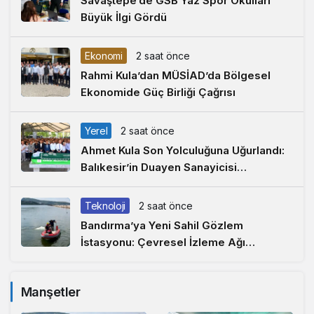
Savaştepe’de GSB Yaz Spor Okulları
Büyük İlgi Gördü
Ekonomi
2 saat önce
Rahmi Kula’dan MÜSİAD’da Bölgesel
Ekonomide Güç Birliği Çağrısı
Yerel
2 saat önce
Ahmet Kula Son Yolculuğuna Uğurlandı:
Balıkesir’in Duayen Sanayicisi
Defnedildi
Teknoloji
2 saat önce
Bandırma’ya Yeni Sahil Gözlem
İstasyonu: Çevresel İzleme Ağı
Marmara’ya Uzandı
Manşetler