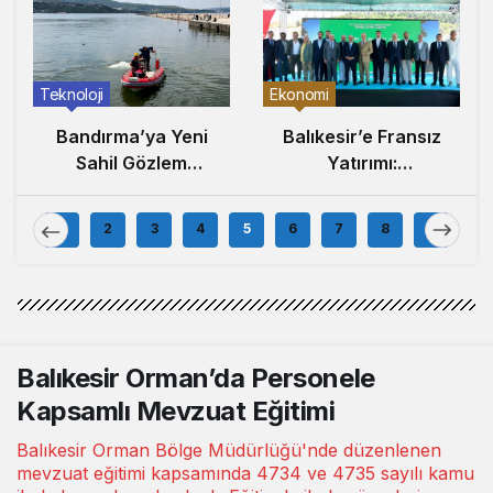
Ekonomi
Teknoloji
Balıkesir’e Fransız
Bandırma’ya Yeni
Yatırımı:
Sahil Gözlem
Aromatech
İstasyonu:
BALOSB’da Üretim
Çevresel İzleme
1
2
3
4
5
6
7
8
9
Tesisi Kuruyor
Ağı Marmara’ya
Uzandı
Balıkesir Orman’da Personele
Kapsamlı Mevzuat Eğitimi
Balıkesir Orman Bölge Müdürlüğü'nde düzenlenen
mevzuat eğitimi kapsamında 4734 ve 4735 sayılı kamu