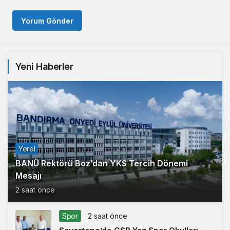
Yorum Gönder
Yeni Haberler
Yerel
BANÜ Rektörü Boz’dan YKS Tercih Dönemi
Mesajı
2 saat önce
Spor
2 saat önce