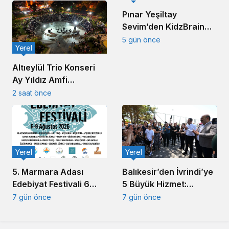
Pınar Yeşiltay
Sevim’den KidzBrain
Vizyonu
5 gün önce
Yerel
Altıeylül Trio Konseri
Ay Yıldız Amfi
Tiyatro’da
2 saat önce
Müzikseverleri
Buluşturdu
Yerel
Yerel
5. Marmara Adası
Balıkesir’den İvrindi’ye
Edebiyat Festivali 6
5 Büyük Hizmet:
Ağustos’ta başlıyor
Akın’dan Toplu Açılış
7 gün önce
7 gün önce
Töreni