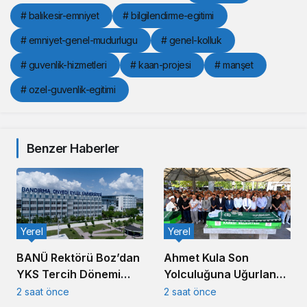
# balıkesir-emniyet
# bilgilendirme-egitimi
# emniyet-genel-mudurlugu
# genel-kolluk
# guvenlik-hizmetleri
# kaan-projesi
# manşet
# ozel-guvenlik-egitimi
Benzer Haberler
Yerel
Yerel
Ahmet Kula Son
BANÜ Rektörü Boz’dan
Yolculuğuna Uğurlandı:
YKS Tercih Dönemi
Balıkesir’in Duayen
Mesajı
2 saat önce
2 saat önce
Yerel
Sanayicisi Defnedildi