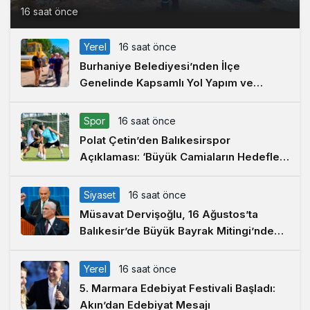
16 saat önce
Yerel
16 saat önce
Burhaniye Belediyesi’nden İlçe
Genelinde Kapsamlı Yol Yapım ve
Onarım Çalışması
Spor
16 saat önce
Polat Çetin’den Balıkesirspor
Açıklaması: ‘Büyük Camiaların Hedefleri
Büyüktür’
Siyaset
16 saat önce
Müsavat Dervişoğlu, 16 Ağustos’ta
Balıkesir’de Büyük Bayrak Mitingi’nde
Konuşacak
Yerel
16 saat önce
5. Marmara Edebiyat Festivali Başladı:
Akın’dan Edebiyat Mesajı