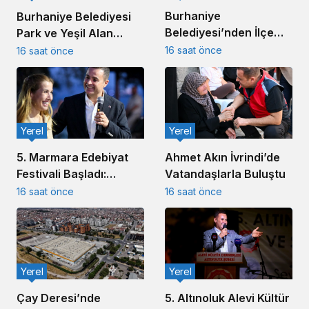
Burhaniye
Burhaniye Belediyesi
Belediyesi’nden İlçe
Park ve Yeşil Alan
Genelinde Kapsamlı Yol
Bakım Çalışmalarını
16 saat önce
16 saat önce
Yapım ve Onarım
Sürdürüyor
Çalışması
Yerel
Yerel
Ahmet Akın İvrindi’de
5. Marmara Edebiyat
Vatandaşlarla Buluştu
Festivali Başladı:
Akın’dan Edebiyat
16 saat önce
16 saat önce
Mesajı
Yerel
Yerel
5. Altınoluk Alevi Kültür
Çay Deresi’nde