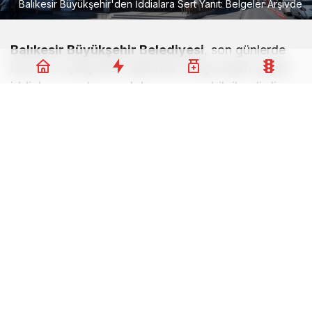
Balıkesir Büyükşehir'den İddialara Sert Yanıt: Belgeler Arşivde
Balıkesir Büyükşehir Belediyesi
, son günlerde
kurum ve çalışanlar hakkında ortaya atılan çeşitli
iddialara yanıt vererek kamuoyunu bilgilendirdi.
Eczane faturası, huzur hakkı ödemeleri, iftar
organizasyonları ve ihale süreçlerine yönelik
iddiaların tamamen asılsız olduğu vurgulandı.
Algı Çalışmalarına Karşı Kapsamlı
Duyuru
Belediye, kurumun itibarını hedef alan ve kasıtlı
olarak yayıldığı belirtilen iddialara karşı açıklama
yayımladı. Şeffaflık ve hesap verilebilirlik ilkeleri
gereği her aşamanın denetime açık olduğu
hatırlatılan açıklamada, gerçek dışı beyanlara karşı