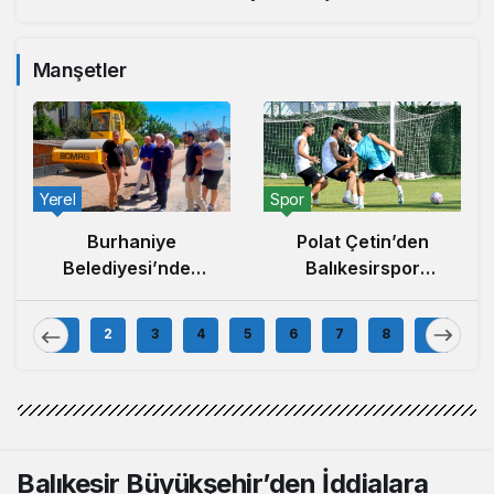
Manşetler
Yerel
Spor
Burhaniye
Polat Çetin’den
Belediyesi’nden
Balıkesirspor
İlçe Genelinde
Açıklaması: ‘Büyük
Kapsamlı Yol
Camiaların
1
2
3
4
5
6
7
8
9
Yapım ve Onarım
Hedefleri
Çalışması
Büyüktür’
Balıkesir Büyükşehir’den İddialara