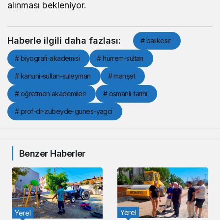
alınması bekleniyor.
Haberle ilgili daha fazlası:
# balikesir
# biyografi-akademisi
# hürrem-sultan
# kanuni-sultan-suleyman
# manşet
# öğretmen akademileri
# osmanli-tarihi
# prof-dr-zubeyde-gunes-yagci
Benzer Haberler
Yerel
Yerel