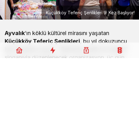
Küçükköy Teferiç Şenlikleri 9. Kez Başlıyor!
Ayvalık
‘ın köklü kültürel mirasını yaşatan
Küçükköy Teferiç Şenlikleri
, bu yıl dokuzuncu
kez kapılarını açıyor. “Baharda şenlik bir başka!”
sloganıyla düzenlenecek organizasyon, üç gün
boyunca
Balkan rüzgarları
, yöresel lezzetler ve
sanatla şehre bahar coşkusunu taşıyacak.
Teferiç Şenlikleri Artık Ulusal Bir
Buluşma Noktası
Ayvalık Belediyesi tarafından geleneksel hale
getirilen ve bölgenin en prestijli kültürel
etkinliklerinden biri olan
Küçükköy Teferiç
Şenlikleri
için geri sayım başladı. Tarihi dokusu ve