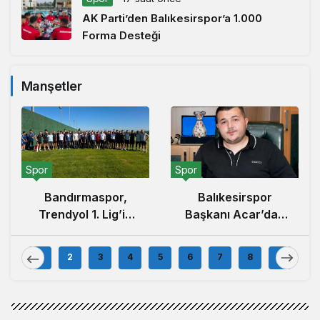
AK Parti’den Balıkesirspor’a 1.000
Forma Desteği
Manşetler
Spor
Spor
Balıkesirspor
Bandırmaspor,
Başkanı Acar’dan
Trendyol 1. Lig’in
100.000 Forma
İlk Haftasında
Kampanyası
İstanbulspor’u
1
2
3
4
5
6
7
8
9
Açıklaması
Ağırlamaya
Hazırlanıyor