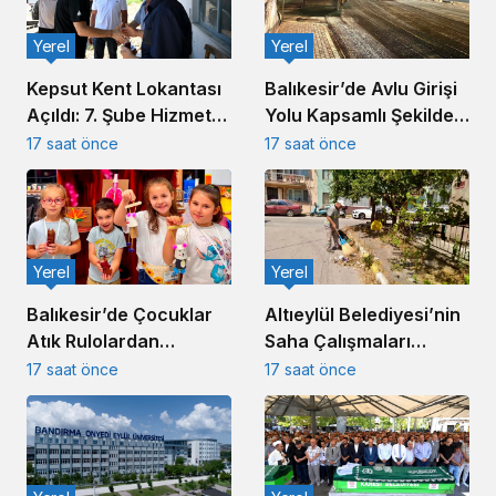
Yerel
Yerel
Kepsut Kent Lokantası
Balıkesir’de Avlu Girişi
Açıldı: 7. Şube Hizmete
Yolu Kapsamlı Şekilde
Girdi
Yenileniyor
17 saat önce
17 saat önce
Yerel
Yerel
Balıkesir’de Çocuklar
Altıeylül Belediyesi’nin
Atık Rulolardan
Saha Çalışmaları
Rengârenk Kukla Yaptı
Kesintisiz Sürüyor
17 saat önce
17 saat önce