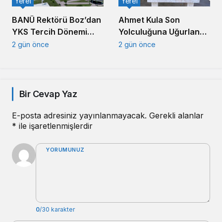
Yerel
Yerel
Ahmet Kula Son
BANÜ Rektörü Boz’dan
Yolculuğuna Uğurlandı:
YKS Tercih Dönemi
Balıkesir’in Duayen
Mesajı
2 gün önce
2 gün önce
Sanayicisi Defnedildi
Bir Cevap Yaz
E-posta adresiniz yayınlanmayacak.
Gerekli alanlar
*
ile işaretlenmişlerdir
YORUMUNUZ
0
/30 karakter