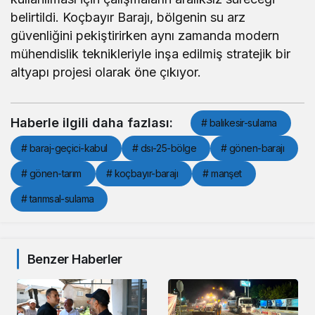
belirtildi. Koçbayır Barajı, bölgenin su arz
güvenliğini pekiştirirken aynı zamanda modern
mühendislik teknikleriyle inşa edilmiş stratejik bir
altyapı projesi olarak öne çıkıyor.
Haberle ilgili daha fazlası:
# balıkesir-sulama
# baraj-geçici-kabul
# dsı-25-bölge
# gönen-barajı
# gönen-tarım
# koçbayır-barajı
# manşet
# tarımsal-sulama
Benzer Haberler