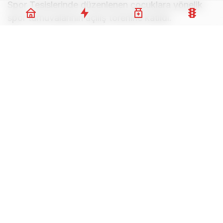
Spor Tesislerinde düzenlenen çocuklara yönelik
spor turnuvalarının açılış törenine katıldı.
Açılış töreninde konuşan Akın, Kahramanmaraş ve
Şanlıurfa’daki okul saldırılarını nefretle kınadığını
belirtti. Saldırılarda hayatını kaybeden öğretmen ve
öğrencilere Allah’tan rahmet, acılı ailelerine
başsağlığı dileğinde bulunan Akın, “Yitirdiğimiz o
pırıl pırıl öğrencilerimiz bizim evlatlarımızdır.
Onların acısı bizim de yüreğimizde kor gibi
yanıyor.” dedi.
Göz Atın