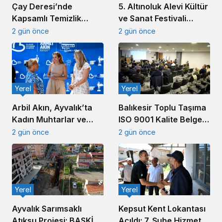
5. Altınoluk Alevi Kültür
Çay Deresi’nde
ve Sanat Festivali
Kapsamlı Temizlik
Başladı
Çalışması Başlatıldı
2 gün önce
2 gün önce
Yerel
Yerel
Arbil Akın, Ayvalık’ta
Balıkesir Toplu Taşıma
Kadın Muhtarlar ve
ISO 9001 Kalite Belgesi
Muhtar Eşleriyle
Aldı
2 gün önce
2 gün önce
Buluştu
Yerel
Yerel
Ayvalık Sarımsaklı
Kepsut Kent Lokantası
Atıksu Projesi: BASKİ
Açıldı: 7. Şube Hizmete