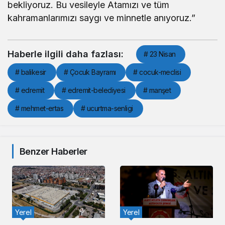
bekliyoruz. Bu vesileyle Atamızı ve tüm
kahramanlarımızı saygı ve minnetle anıyoruz.”
Haberle ilgili daha fazlası:
# 23 Nisan
# balikesir
# Çocuk Bayramı
# cocuk-meclisi
# edremit
# edremit-belediyesi
# manşet
# mehmet-ertas
# ucurtma-senligi
Benzer Haberler
Yerel
Yerel